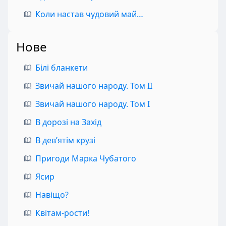
Коли настав чудовий май…
Нове
Білі бланкети
Звичай нашого народу. Том II
Звичай нашого народу. Том I
В дорозі на Захід
В дев’ятім крузі
Пригоди Марка Чубатого
Ясир
Навіщо?
Квітам-рости!