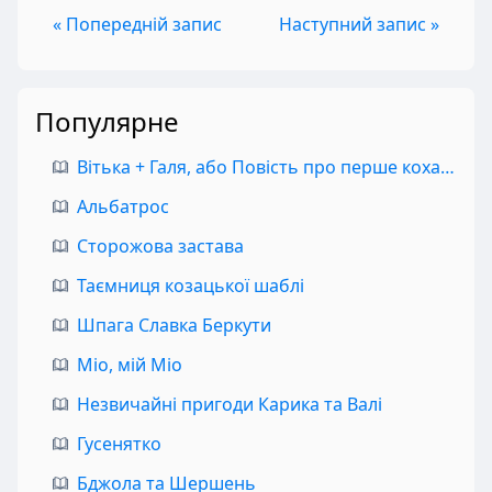
« Попередній запис
Наступний запис »
Популярне
Вітька + Галя, або Повість про перше кохання
Альбатрос
Сторожова застава
Таємниця козацької шаблі
Шпага Славка Беркути
Міо, мій Міо
Незвичайні пригоди Карика та Валі
Гусенятко
Бджола та Шершень