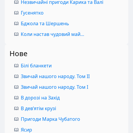
Незвичайні пригоди Карика та Валі
Гусенятко
Бджола та Шершень
Коли настав чудовий май…
Нове
Білі бланкети
Звичай нашого народу. Том II
Звичай нашого народу. Том I
В дорозі на Захід
В дев’ятім крузі
Пригоди Марка Чубатого
Ясир