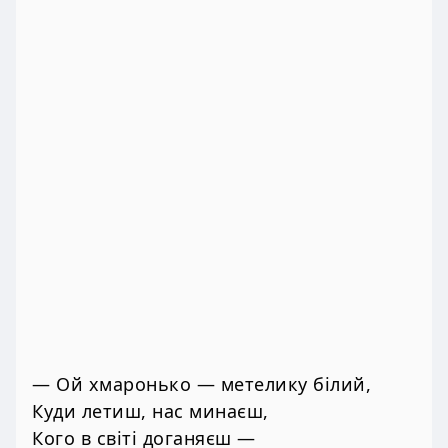
— Ой хмаронько — метелику білий,
Куди летиш, нас минаєш,
Кого в світі доганяєш —