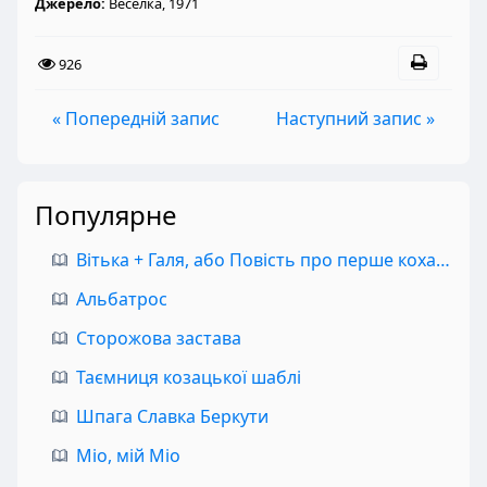
Джерело:
Веселка, 1971
926
« Попередній запис
Наступний запис »
Популярне
Вітька + Галя, або Повість про перше кохання
Альбатрос
Сторожова застава
Таємниця козацької шаблі
Шпага Славка Беркути
Міо, мій Міо