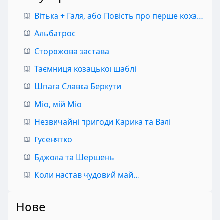
Вітька + Галя, або Повість про перше кохання
Альбатрос
Сторожова застава
Таємниця козацької шаблі
Шпага Славка Беркути
Міо, мій Міо
Незвичайні пригоди Карика та Валі
Гусенятко
Бджола та Шершень
Коли настав чудовий май…
Нове