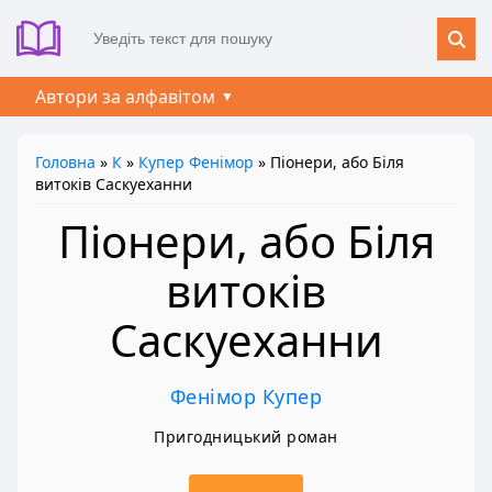
Автори за алфавітом
Головна
»
К
»
Купер Фенімор
» Піонери, або Біля
витоків Саскуеханни
Піонери, або Біля
витоків
Саскуеханни
Фенімор Купер
Пригодницький роман