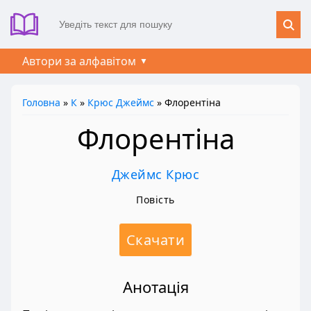
Автори за алфавітом
Головна
»
К
»
Крюс Джеймс
» Флорентіна
Флорентіна
Джеймс Крюс
Повість
Скачати
Анотація