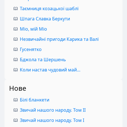
Таємниця козацької шаблі
Шпага Славка Беркути
Міо, мій Міо
Незвичайні пригоди Карика та Валі
Гусенятко
Бджола та Шершень
Коли настав чудовий май…
Нове
Білі бланкети
Звичай нашого народу. Том II
Звичай нашого народу. Том I