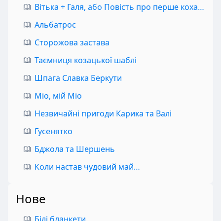
Вітька + Галя, або Повість про перше кохання
Альбатрос
Сторожова застава
Таємниця козацької шаблі
Шпага Славка Беркути
Міо, мій Міо
Незвичайні пригоди Карика та Валі
Гусенятко
Бджола та Шершень
Коли настав чудовий май…
Нове
Білі бланкети