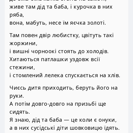
живе там дід та баба, і курочка в них
ряба,
вона, мабуть, несе їм яєчка золоті.
Там повен двір любистку, цвітуть такі
жоржини,
і вишні чорноокі стоять до холодів.
Хитаються патлашки уздовж всії
стежини,
і стомлений лелека спускається на хлів.
Чиєсь дитя приходить, беруть його на
руки.
А потім довго-довго на призьбі ще
сидять.
Я знаю, дід та баба — це коли є онуки,
а в них сусідські діти шовковицю їдять.