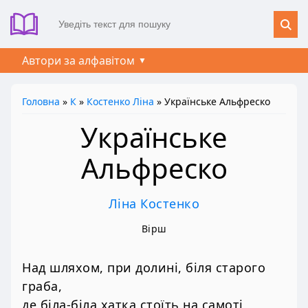
Автори за алфавітом
Головна
»
К
»
Костенко Ліна
» Українське Альфреско
Українське
Альфреско
Ліна Костенко
Вірш
Над шляхом, при долині, біля старого
граба,
де біла-біла хатка стоїть на самоті,