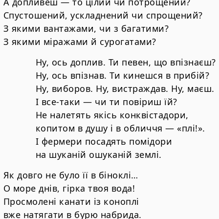
А допливеш — то цілий чи потрощений?
Спустошений, ускладнений чи спрощений?
З якими вантажами, чи з багатими?
З якими міражами й сурогатами?
Ну, ось доплив. Ти певен, що впізнаєш?
Ну, ось впізнав. Ти кинешся в прибій?
Ну, виборов. Ну, вистраждав. Ну, маєш.
І все-таки — чи ти повіриш їй?
Не налетять якісь конквістадори,
копитом в душу і в обличчя — «плі!».
І фермери посадять помідори
на шуканій ошуканій землі.
Як довго не було її в біноклі…
О море днів, гірка твоя вода!
Просмолені канати із коноплі
вже натягати в бурю набрида.