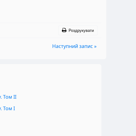
Роздрукувати
Наступний запис »
 Том II
 Том I