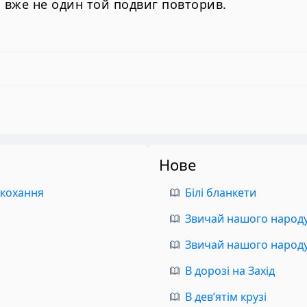
вже не один той подвиг повторив.
Нове
 кохання
Білі бланкети
Звичай нашого народу.
Звичай нашого народу.
В дорозі на Захід
В дев’ятім крузі