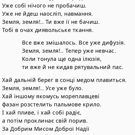
Уже собі нічого не пробачиш.
Уже не йдеш наосліп, навмання.
Земля, земля!.. Ти вже її не бачиш.
Тобі в очах диявольське ткання.
Все вже змішалось. Все уже дифузія.
Земля, земля!.. Тепер уже невчас.
Коли тонула ще одна ілюзія,
ти вже й не кидав рятувальний пас.
Хай дальній берег в сонці медом плавиться.
Земля, земля!.. Усе уже було.
Хай іншому якомусь мореплавцеві
фазан розстелить пальмове крило.
І хай пливе, і хай собі радіє,
а потім проклинає свій порив.
За Добрим Мисом Доброї Надії