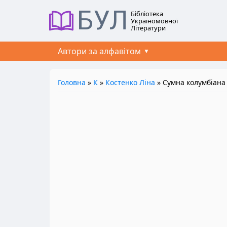
БУЛ
Бібліотека
Україномовної
Літератури
Автори за алфавітом
Головна
»
К
»
Костенко Ліна
» Сумна колумбіана