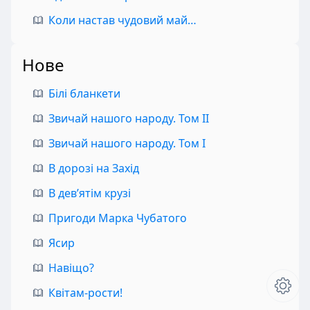
Коли настав чудовий май…
Нове
Білі бланкети
Звичай нашого народу. Том II
Звичай нашого народу. Том I
В дорозі на Захід
В дев’ятім крузі
Пригоди Марка Чубатого
Ясир
Навіщо?
Квітам-рости!