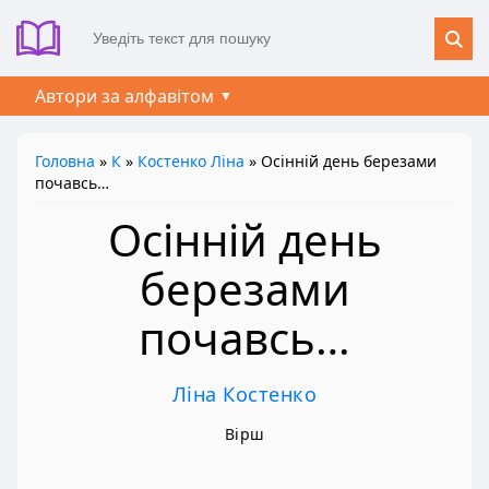
Автори за алфавітом
Головна
»
К
»
Костенко Ліна
» Осінній день березами
почавсь…
Осінній день
березами
почавсь…
Ліна Костенко
Вірш