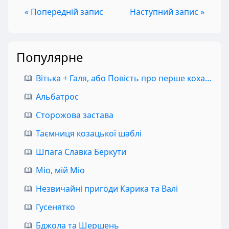
« Попередній запис
Наступний запис »
Популярне
Вітька + Галя, або Повість про перше кохання
Альбатрос
Сторожова застава
Таємниця козацької шаблі
Шпага Славка Беркути
Міо, мій Міо
Незвичайні пригоди Карика та Валі
Гусенятко
Бджола та Шершень