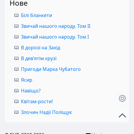
Нове
Білі бланкети
Звичай нашого народу. Том II
Звичай нашого народу. Том I
В дорозі на Захід
В дев’ятім крузі
Пригоди Марка Чубатого
Ясир
Навіщо?
Квітам-рости!
Злочин Надії Поліщук