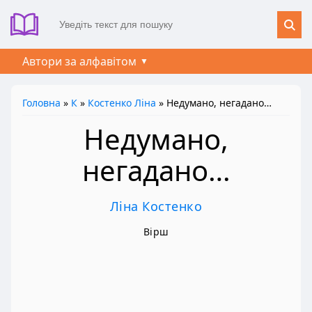
Автори за алфавітом
Головна
»
К
»
Костенко Ліна
» Недумано, негадано…
Недумано,
негадано…
Ліна Костенко
Вірш