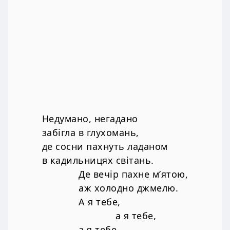
Недумано, негадано
забігла в глухомань,
де сосни пахнуть ладаном
в кадильницях світань.
Де вечір пахне м’ятою,
аж холодно джмелю.
А я тебе,
а я тебе,
а я тебе