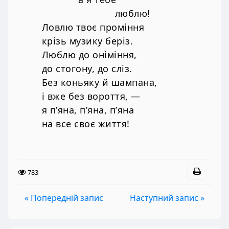
люблю!
Ловлю твоє проміння
крізь музику беріз.
Люблю до оніміння,
до стогону, до сліз.
Без коньяку й шампана,
і вже без вороття, —
я п’яна, п’яна, п’яна
на все своє життя!
783
« Попередній запис
Наступний запис »