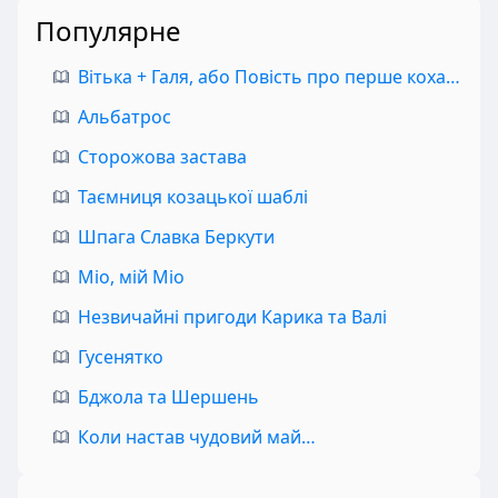
Популярне
Вітька + Галя, або Повість про перше кохання
Альбатрос
Сторожова застава
Таємниця козацької шаблі
Шпага Славка Беркути
Міо, мій Міо
Незвичайні пригоди Карика та Валі
Гусенятко
Бджола та Шершень
Коли настав чудовий май…