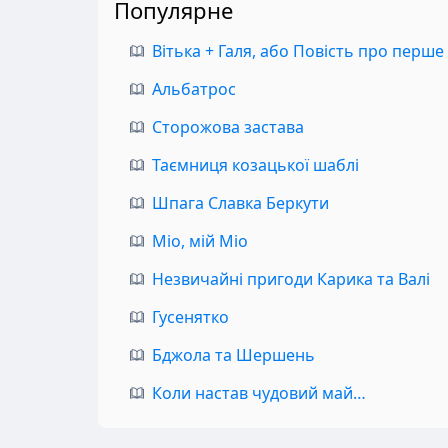
Популярне
Вітька + Галя, або Повість про перше
Альбатрос
Сторожова застава
Таємниця козацької шаблі
Шпага Славка Беркути
Міо, мій Міо
Незвичайні пригоди Карика та Валі
Гусенятко
Бджола та Шершень
Коли настав чудовий май…