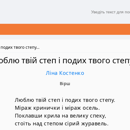
 подих твого степу…
блю твій степ і подих твого сте
Ліна Костенко
Вірш
Люблю твій степ і подих твого степу.
Міраж кринички і міраж осель.
Поклавши крила на велику спеку,
стоїть над степом сірий журавель.