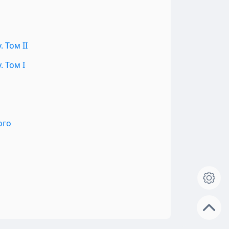
 Том II
 Том I
ого