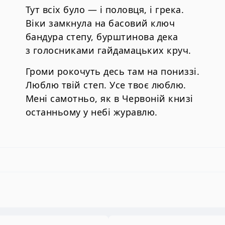
Тут всіх було — і половця, і грека.
Віки замкнула на басовий ключ
бандура степу, бурштинова дека
з голосниками гайдамацьких круч.
Громи рокочуть десь там на пониззі.
Люблю твій степ. Усе твоє люблю.
Мені самотньо, як в Червоній книзі
останньому у небі журавлю.