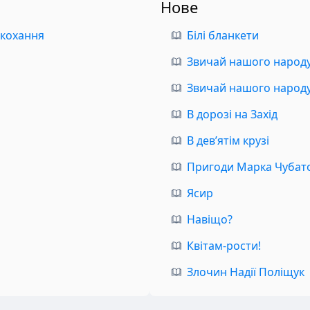
Нове
 кохання
Білі бланкети
Звичай нашого народу.
Звичай нашого народу.
В дорозі на Захід
В дев’ятім крузі
Пригоди Марка Чубат
Ясир
Навіщо?
Квітам-рости!
Злочин Надії Поліщук