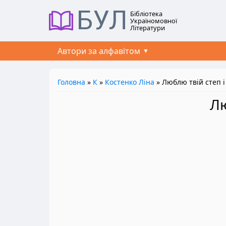
БУЛ
Бібліотека
Україномовної
Літератури
Автори за алфавітом
Головна
»
К
»
Костенко Ліна
» Люблю твій степ і
Лю