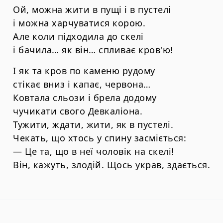
Ой, можна жити в пущі і в пустелі
і можна харчуватися корою.
Але коли підходила до скелі
і бачила… як він… спливає кров'ю!
І як та кров по каменю рудому
стікає вниз і капає, червона…
Ковтала сльози і брела додому
чучикати свого Девкаліона.
Тужити, ждати, жити, як в пустелі.
Чекать, що хтось у спину засміється:
— Це та, що в неї чоловік на скелі!
Він, кажуть, злодій. Щось украв, здається.