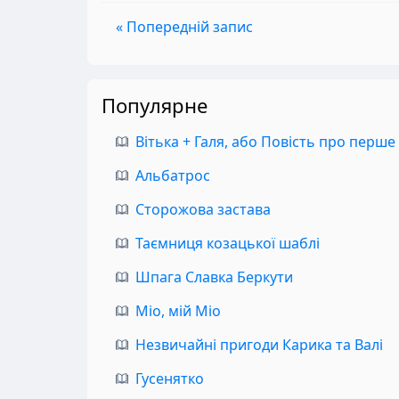
« Попередній запис
Популярне
Вітька + Галя, або Повість про перше
Альбатрос
Сторожова застава
Таємниця козацької шаблі
Шпага Славка Беркути
Міо, мій Міо
Незвичайні пригоди Карика та Валі
Гусенятко