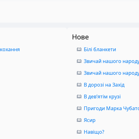
Нове
 кохання
Білі бланкети
Звичай нашого народу.
Звичай нашого народу.
В дорозі на Захід
В дев’ятім крузі
Пригоди Марка Чубат
Ясир
Навіщо?