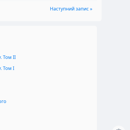
Наступний запис »
 Том II
 Том I
ого