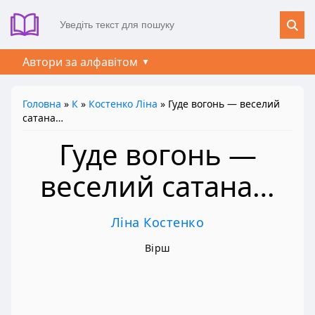
Автори за алфавітом
Головна
»
К
»
Костенко Ліна
» Гуде вогонь — веселий
сатана…
Гуде вогонь —
веселий сатана…
Ліна Костенко
Вірш