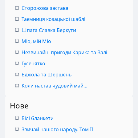
Сторожова застава
Таємниця козацької шаблі
Шпага Славка Беркути
Міо, мій Міо
Незвичайні пригоди Карика та Валі
Гусенятко
Бджола та Шершень
Коли настав чудовий май…
Нове
Білі бланкети
Звичай нашого народу. Том II