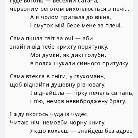
Гуде вогонь — веселий сатана,
червоним реготом вихоплюється з печі…
А я чолом припала до вікна,
і смуток мій бере мене за плечі.
Сама пішла світ за очі — аби
знайти від тебе крихту порятунку.
Мої думки, як дикі голуби,
в полях шукали синього притулку.
Сама втекла в сніги, у глухомань,
щоб віднайти душевну рівновагу.
І віднайшла — гірку печаль світань,
і п’ю, немов невиброджену брагу.
І жду якогось чуда із чудес.
Читаю ніч, немовби чорну книгу.
Якщо кохаєш — знайдеш без адрес