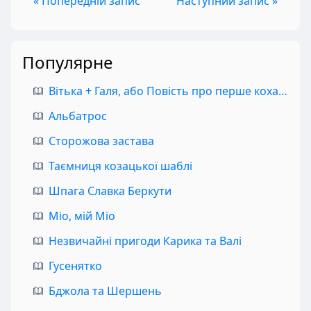
« Попередній запис
Наступний запис »
Популярне
Вітька + Галя, або Повість про перше кохання
Альбатрос
Сторожова застава
Таємниця козацької шаблі
Шпага Славка Беркути
Міо, мій Міо
Незвичайні пригоди Карика та Валі
Гусенятко
Бджола та Шершень