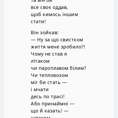
все своє оддав,
щоб кимось іншим
стати!
Він зойкав:
— Ну за що свистком
життя мене зробило?!
Чому не став я
літаком
чи пароплавом білим?
Чи тепловозом
міг би стать —
і мчати
десь по трасі!
Або принаймні —
що й казать! —
шпаком