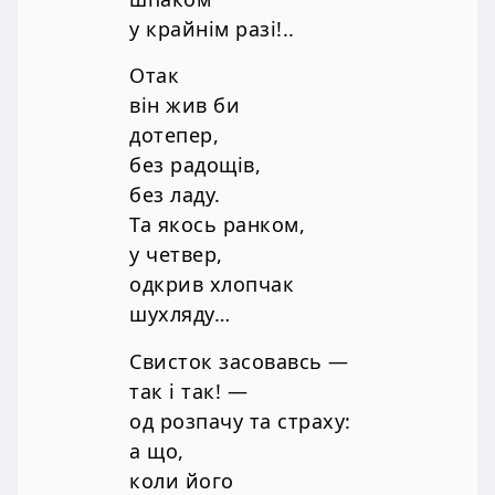
у крайнім разі!..
Отак
він жив би
дотепер,
без радощів,
без ладу.
Та якось ранком,
у четвер,
одкрив хлопчак
шухляду…
Свисток засовавсь —
так і так! —
од розпачу та страху:
а що,
коли його