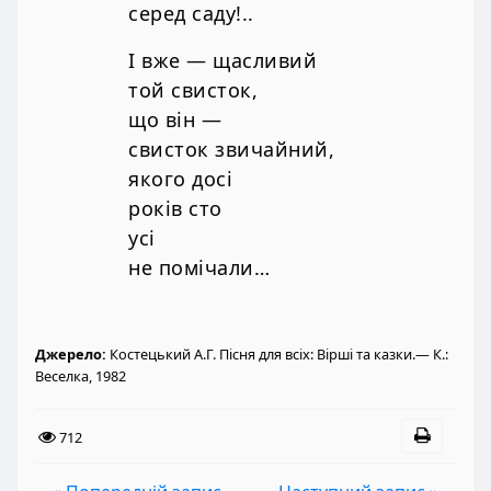
серед саду!..
І вже — щасливий
той свисток,
що він —
свисток звичайний,
якого досі
років сто
усі
не помічали…
Джерело:
Костецький А.Г. Пісня для всіх: Вірші та казки.— К.:
Веселка, 1982
712