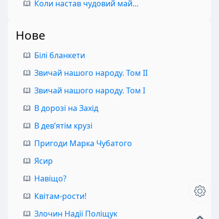
Коли настав чудовий май…
Нове
Білі бланкети
Звичай нашого народу. Том II
Звичай нашого народу. Том I
В дорозі на Захід
В дев’ятім крузі
Пригоди Марка Чубатого
Ясир
Навіщо?
Квітам-рости!
Злочин Надії Поліщук