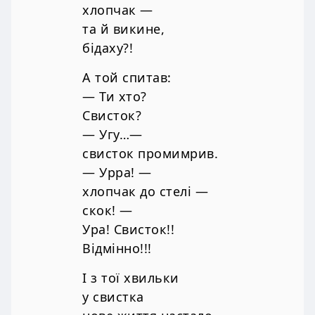
хлопчак —
та й викине,
бідаху?!
А той спитав:
— Ти хто?
Свисток?
— Угу…—
свисток промимрив.
— Урра! —
хлопчак до стелі —
скок! —
Ура! Свисток!!
Відмінно!!!
І з тої хвильки
у свистка