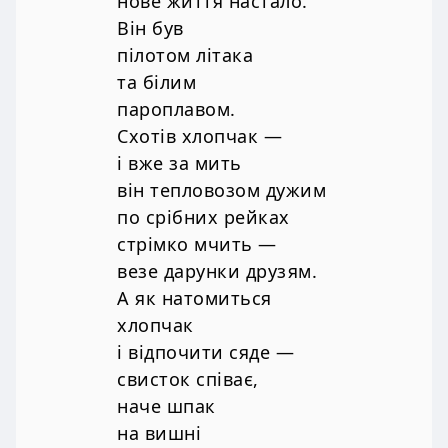
нове життя настало.
Він був
пілотом літака
та білим
пароплавом.
Схотів хлопчак —
і вже за мить
він тепловозом дужим
по срібних рейках
стрімко мчить —
везе дарунки друзям.
А як натомиться
хлопчак
і відпочити сяде —
свисток співає,
наче шпак
на вишні