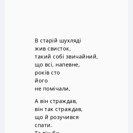
В старій шухляді
жив свисток,
такий собі звичайний,
що всі, напевне,
років сто
його
не помічали,
А він страждав,
він так страждав,
що й розучився
спати.
Та він би