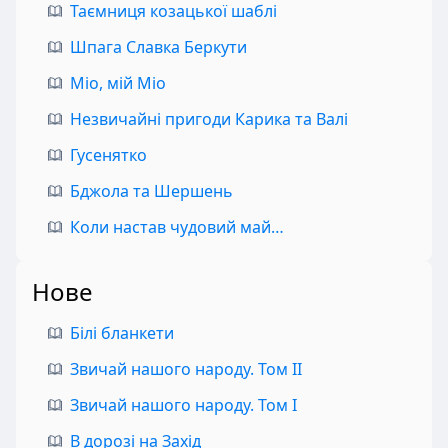
Таємниця козацької шаблі
Шпага Славка Беркути
Міо, мій Міо
Незвичайні пригоди Карика та Валі
Гусенятко
Бджола та Шершень
Коли настав чудовий май…
Нове
Білі бланкети
Звичай нашого народу. Том II
Звичай нашого народу. Том I
В дорозі на Захід