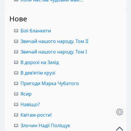
Нове
Білі бланкети
Звичай нашого народу. Том II
Звичай нашого народу. Том I
В дорозі на Захід
В дев’ятім крузі
Пригоди Марка Чубатого
Ясир
Навіщо?
Квітам-рости!
Злочин Надії Поліщук