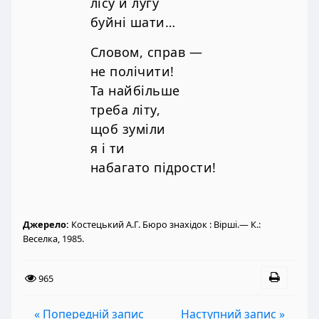
лісу й лугу
буйні шати…
Словом, справ —
не полічити!
Та найбільше
треба літу,
щоб зуміли
я і ти
набагато підрости!
Джерело:
Костецький А.Г. Бюро знахідок : Вірші.— К.:
Веселка, 1985.
965
« Попередній запис
Наступний запис »