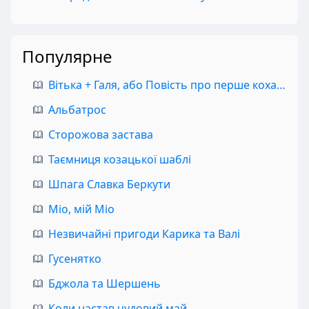
Популярне
Вітька + Галя, або Повість про перше кохання
Альбатрос
Сторожова застава
Таємниця козацької шаблі
Шпага Славка Беркути
Міо, мій Міо
Незвичайні пригоди Карика та Валі
Гусенятко
Бджола та Шершень
Коли настав чудовий май…