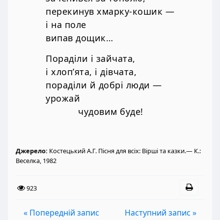
перекинув хмарку-кошик —
і на поле
випав дощик…
Пораділи і зайчата,
і хлоп’ята, і дівчата,
пораділи й добрі люди —
урожай
чудовим буде!
Джерело:
Костецький А.Г. Пісня для всіх: Вірші та казки.— К.:
Веселка, 1982
923
« Попередній запис
Наступний запис »