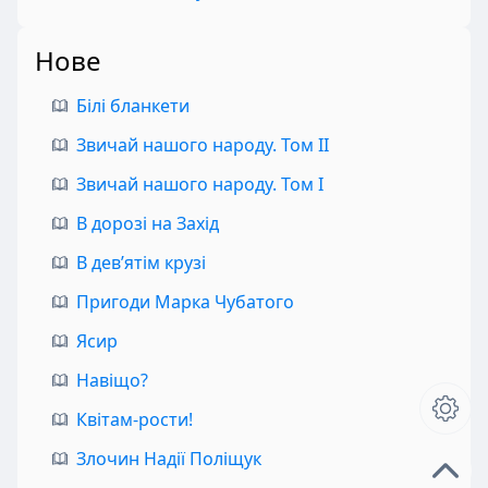
Нове
Білі бланкети
Звичай нашого народу. Том II
Звичай нашого народу. Том I
В дорозі на Захід
В дев’ятім крузі
Пригоди Марка Чубатого
Ясир
Навіщо?
Квітам-рости!
Злочин Надії Поліщук