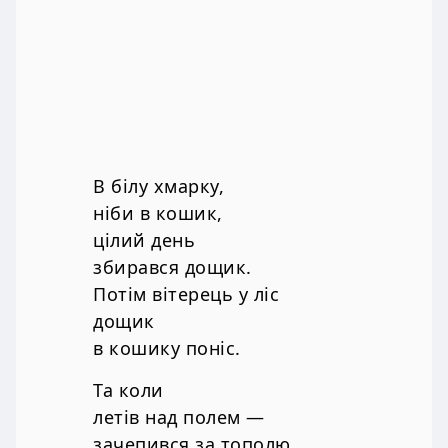
В білу хмарку,
ніби в кошик,
цілий день
збирався дощик.
Потім вітерець у ліс
дощик
в кошику поніс.
Та коли
летів над полем —
зачепився за тополю,