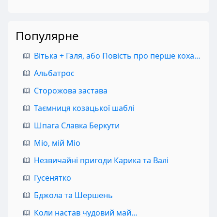
Популярне
Вітька + Галя, або Повість про перше кохання
Альбатрос
Сторожова застава
Таємниця козацької шаблі
Шпага Славка Беркути
Міо, мій Міо
Незвичайні пригоди Карика та Валі
Гусенятко
Бджола та Шершень
Коли настав чудовий май…