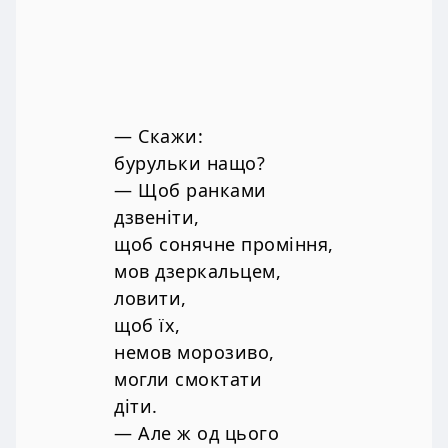
— Скажи:
бурульки нащо?
— Щоб ранками
дзвеніти,
щоб сонячне проміння,
мов дзеркальцем,
ловити,
щоб їх,
немов морозиво,
могли смоктати
діти.
— Але ж од цього