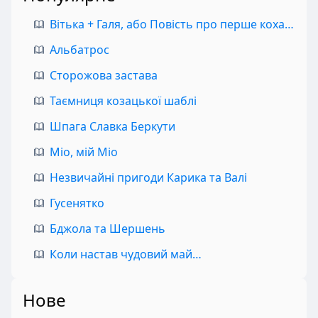
Вітька + Галя, або Повість про перше кохання
Альбатрос
Сторожова застава
Таємниця козацької шаблі
Шпага Славка Беркути
Міо, мій Міо
Незвичайні пригоди Карика та Валі
Гусенятко
Бджола та Шершень
Коли настав чудовий май…
Нове