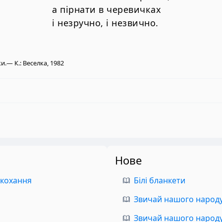
а пірнати в черевичках
і незручно, і незвично.
ки.— К.: Веселка, 1982
Нове
 кохання
Білі бланкети
Звичай нашого народу.
Звичай нашого народу.