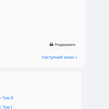
Роздрукувати
Наступний запис »
 Том II
 Том I