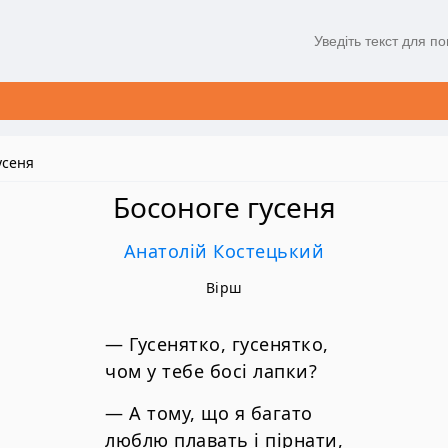
усеня
Босоноге гусеня
Анатолій Костецький
Вірш
— Гусенятко, гусенятко,
чом у тебе босі лапки?
— А тому, що я багато
люблю плавать і пірнати,