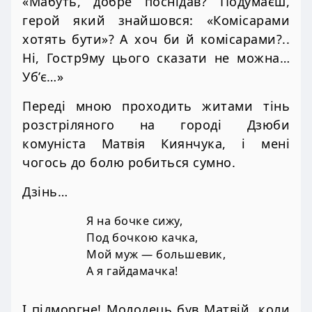
«Мабуть, добре поснідав? Подумаєш,
герой який знайшовся: «Комісарами
хотять бути»? А хоч би й комісарами?..
Ні, Гостр9му цього сказати не можна…
Уб’є…»
Переді мною проходить житами тінь
розстріляного на городі Дзюби
комуніста Матвія Киянчука, і мені
чогось до болю робиться сумно.
Дзінь…
Я на бочке сижу,
Под бочкою качка,
Мой муж — большевик,
А я гайдамачка!
І підморгне! Молодець був Матвій, коли