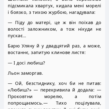
підсмикала хвартух, кидала мені морелі
і боязко, з тихою журбою, нагадувала:
— Піду до матері, це ж він поїхав до
волості заложником, а тож нікуди не
пускає…
Барю Уляну й у двадцятий раз, а може,
востаннє, запитую клинове листя:
— І досі любиш?
Льон заморгав.
— Ой, безстиднику, хоч би не питав:
«Любиш?» — перекривила й додала: —
Проковтни морелю, а потім
попрощаємось.— Тихо поцілувала,