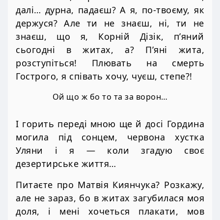
далі… дурна, падаєш? А я, по-твоєму, як
держуся? Але ти не знаєш, ні, ти не
знаєш, що я, Корній Дізік, п’яний
сьогодні в житах, а? П’яні жита,
розступіться! Плювать на смерть
Гострого, я співать хочу, чуєш, степе?!
Ой що ж бо то та за ворон…
І горить переді мною ще й досі Гордина
могила під сонцем, червона хустка
Уляни і я — коли згадую своє
дезертирське життя…
Питаєте про Матвія Киянчука? Розкажу,
але не зараз, бо в житах загубилася моя
доля, і мені хочеться плакати, мов