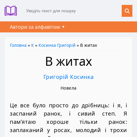
Автори за алфавітом
Головна
»
К
»
Косинка Григорій
» В житах
В житах
Григорій Косинка
Новела
Це все було просто до дрібниць: і я, і
заспаний ранок, і сивий степ. Я
пам’ятаю хороше тільки ранок:
заплаканий у росах, молодий і трохи