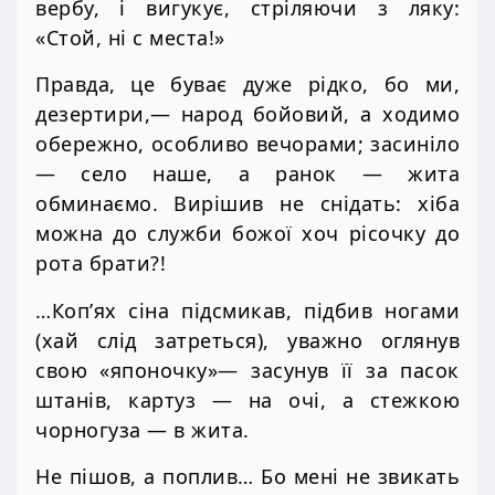
вербу, і вигукує, стріляючи з ляку:
«Стой, ні с места!»
Правда, це буває дуже рідко, бо ми,
дезертири,— народ бойовий, а ходимо
обережно, особливо вечорами; засиніло
— село наше, а ранок — жита
обминаємо. Вирішив не снідать: хіба
можна до служби божої хоч рісочку до
рота брати?!
…Коп’ях сіна підсмикав, підбив ногами
(хай слід затреться), уважно оглянув
свою «японочку»— засунув її за пасок
штанів, картуз — на очі, а стежкою
чорногуза — в жита.
Не пішов, а поплив… Бо мені не звикать