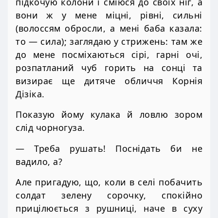
підкочую колони і сміюся до своїх ніг, а
вони ж у мене міцні, рівні, сильні
(волоссям обросли, а мені баба казала:
то — сила); заглядаю у стрижень: там же
до мене посміхаються сірі, гарні очі,
розпатланий чуб горить на сонці та
визирає ще дитяче обличчя Корнія
Дізіка.
Показую йому кулака й ловлю зором
слід чорногуза.
— Треба рушать! Поснідать би не
вадило, а?
Але пригадую, що, коли в селі побачить
солдат зелену сорочку, спокійно
прицілюється з рушниці, наче в суху