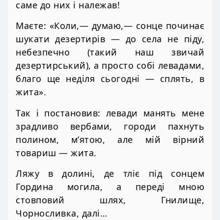
саме до них і належав!
Маєте: «Коли,— думаю,— сонце починає
шукати дезертирів — до села не піду,
небезпечно (такий наш звичай
дезертирський), а просто собі левадами,
благо ще неділя сьогодні — сплять, в
жита».
Так і постановив: левади манять мене
зрадливо вербами, городи пахнуть
полином, м’ятою, але мій вірний
товариш — жита.
Ляжу в долині, де тліє під сонцем
Гордина могила, а переді мною
стовповий шлях, Гнилище,
Чорносливка, далі…