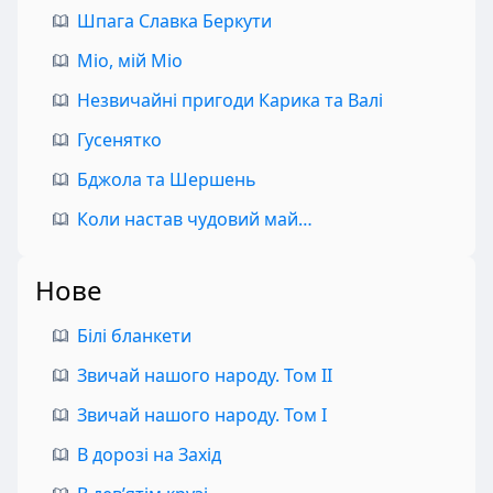
Шпага Славка Беркути
Міо, мій Міо
Незвичайні пригоди Карика та Валі
Гусенятко
Бджола та Шершень
Коли настав чудовий май…
Нове
Білі бланкети
Звичай нашого народу. Том II
Звичай нашого народу. Том I
В дорозі на Захід