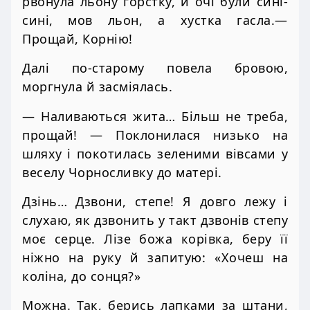
рвонула льону горстку, й очі були сині-
сині, мов льон, а хустка гасла.—
Прощай, Корнію!
Далі по-старому повела бровою,
моргнула й засміялась.
— Наливаються жита… Більш не треба,
прощай! — Поклонилася низько на
шляху і покотилась зеленими вівсами у
веселу Чорносливку до матері.
Дзінь… Дзвони, степе! Я довго лежу і
слухаю, як дзвонить у такт дзвонів степу
моє серце. Лізе божа корівка, беру її
ніжно на руку й запитую: «Хочеш на
коліна, до сонця?»
Можна. Так, берись лапками за штани,