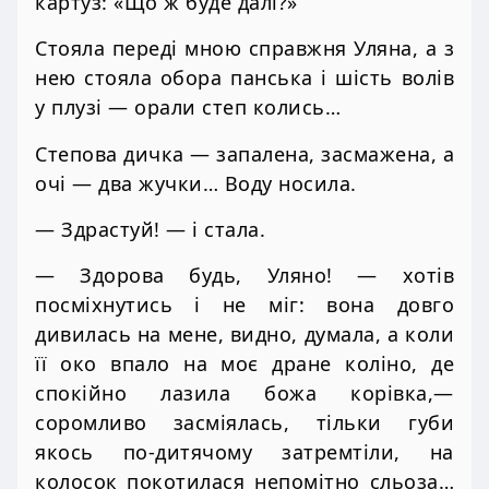
картуз: «Що ж буде далі?»
Стояла переді мною справжня Уляна, а з
нею стояла обора панська і шість волів
у плузі — орали степ колись…
Степова дичка — запалена, засмажена, а
очі — два жучки… Воду носила.
— Здрастуй! — і стала.
— Здорова будь, Уляно! — хотів
посміхнутись і не міг: вона довго
дивилась на мене, видно, думала, а коли
її око впало на моє дране коліно, де
спокійно лазила божа корівка,—
соромливо засміялась, тільки губи
якось по-дитячому затремтіли, на
колосок покотилася непомітно сльоза…