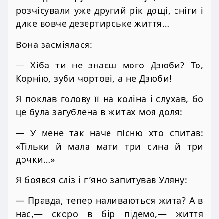
розчісували уже другий рік дощі, сніги і
дике вовче дезертирське життя…
Вона засміялася:
— Хіба ти не знаєш мого Дзюби? То,
Корнію, зуби чортові, а не Дзюби!
Я поклав голову її на коліна і слухав, бо
це була загублена в житах моя доля:
— У мене так наче пісню хто спитав:
«Тільки й мала мати три сина й три
дочки…»
Я боявся сліз і п’яно запитував Уляну:
— Правда, тепер наливаються жита? А в
нас,— скоро в бір підемо,— життя