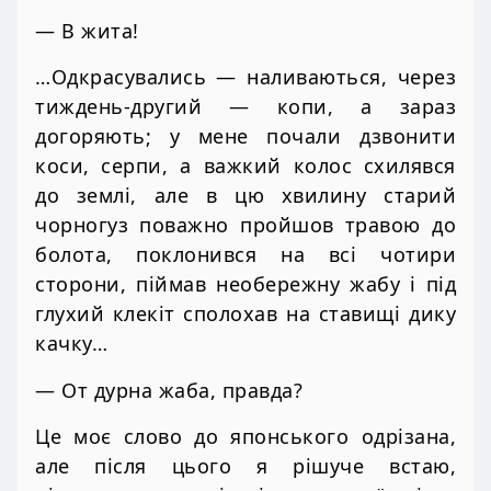
— В жита!
…Одкрасувались — наливаються, через
тиждень-другий — копи, а зараз
догоряють; у мене почали дзвонити
коси, серпи, а важкий колос схилявся
до землі, але в цю хвилину старий
чорногуз поважно пройшов травою до
болота, поклонився на всі чотири
сторони, піймав необережну жабу і під
глухий клекіт сполохав на ставищі дику
качку…
— От дурна жаба, правда?
Це моє слово до японського одрізана,
але після цього я рішуче встаю,