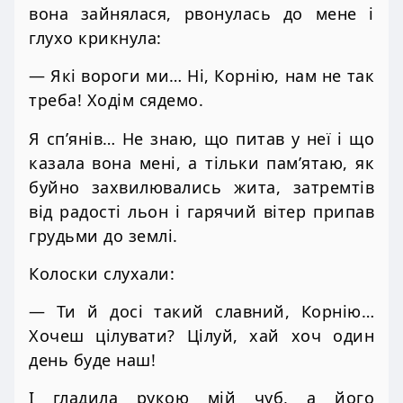
вона зайнялася, рвонулась до мене і
глухо крикнула:
— Які вороги ми… Ні, Корнію, нам не так
треба! Ходім сядемо.
Я сп’янів… Не знаю, що питав у неї і що
казала вона мені, а тільки пам’ятаю, як
буйно захвилювались жита, затремтів
від радості льон і гарячий вітер припав
грудьми до землі.
Колоски слухали:
— Ти й досі такий славний, Корнію…
Хочеш цілувати? Цілуй, хай хоч один
день буде наш!
І гладила рукою мій чуб, а його