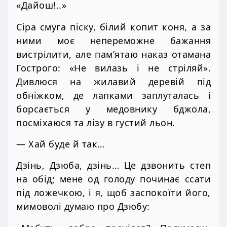
«Дайош!..»
Сіра смуга піску, білий копит коня, а за
ними моє непереможне бажання
вистрілити, але пам’ятаю наказ отамана
Гострого: «Не вилазь і не стріляй».
Дивлюся на жилавий деревій під
обніжком, де лапками заплуталась і
борсається у медовнику бджола,
посміхаюся та лізу в густий льон.
— Хай буде й так…
Дзінь, Дзюба, дзінь… Це дзвонить степ
на обід; мене од голоду починає ссати
під ложечкою, і я, щоб заспокоїти його,
мимоволі думаю про Дзюбу: