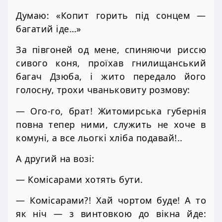
Думаю: «Копит горить під сонцем —
багатий іде…»
За півгоней од мене, спиняючи риссю
сивого коня, проїхав гнилищанський
багач Дзюба, і жито передало його
голосну, трохи чваньковиту розмову:
— Ого-го, брат! Житомирська губернія
повна тепер ними, служить не хоче в
комуні, а все льогкі хліба подавай!..
А другий на возі:
— Комісарами хотять бути.
— Комісарами?! Хай чортом буде! А то
як ніч — з винтовкою до вікна йде: