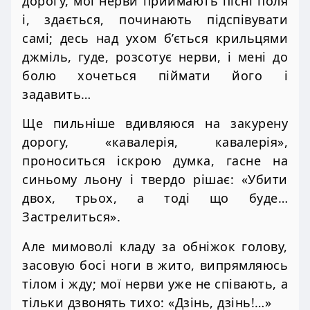
дорогу, мої нерви приймають пісні поля
і, здається, починають підспівувати
самі; десь над ухом б’ється крильцями
джміль, гуде, розсотує нерви, і мені до
болю хочеться піймати його і
задавить…
Ще пильніше вдивляюся на закурену
дорогу, «кавалерія, кавалерія»,
проноситься іскрою думка, гасне на
синьому льону і твердо рішає: «Убити
двох, трьох, а тоді що буде…
Застрелиться».
Але мимоволі кладу за обніжок голову,
засовую босі ноги в жито, випрямляюсь
тілом і жду; мої нерви уже не співають, а
тільки дзвонять тихо: «Дзінь, дзінь!…»