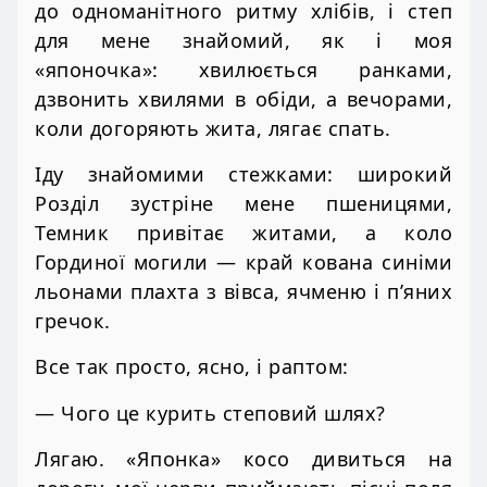
до одноманітного ритму хлібів, і степ
для мене знайомий, як і моя
«японочка»: хвилюється ранками,
дзвонить хвилями в обіди, а вечорами,
коли догоряють жита, лягає спать.
Іду знайомими стежками: широкий
Розділ зустріне мене пшеницями,
Темник привітає житами, а коло
Гординої могили — край кована синіми
льонами плахта з вівса, ячменю і п’яних
гречок.
Все так просто, ясно, і раптом:
— Чого це курить степовий шлях?
Лягаю. «Японка» косо дивиться на