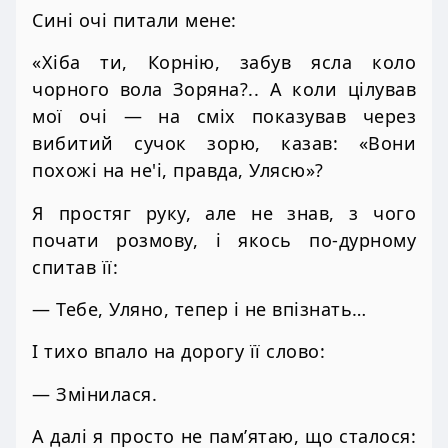
Сині очі питали мене:
«Хіба ти, Корнію, забув ясла коло
чорного вола Зоряна?.. А коли цілував
мої очі — на сміх показував через
вибитий сучок зорю, казав: «Вони
похожі на не'і, правда, Улясю»?
Я простяг руку, але не знав, з чого
почати розмову, і якось по-дурному
спитав її:
— Тебе, Уляно, тепер і не впізнать…
І тихо впало на дорогу її слово:
— Змінилася.
А далі я просто не пам’ятаю, що сталося: