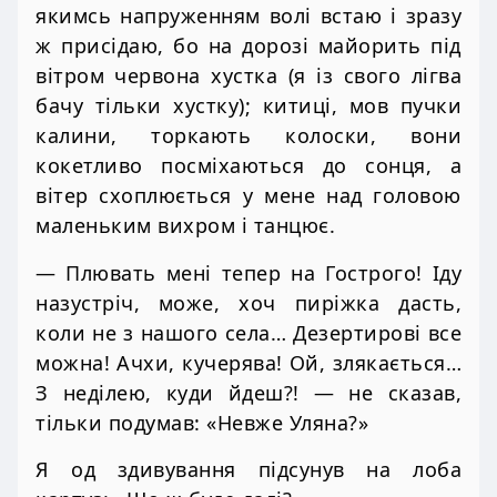
якимсь напруженням волі встаю і зразу
ж присідаю, бо на дорозі майорить під
вітром червона хустка (я із свого лігва
бачу тільки хустку); китиці, мов пучки
калини, торкають колоски, вони
кокетливо посміхаються до сонця, а
вітер схоплюється у мене над головою
маленьким вихром і танцює.
— Плювать мені тепер на Гострого! Іду
назустріч, може, хоч пиріжка дасть,
коли не з нашого села… Дезертирові все
можна! Ачхи, кучерява! Ой, злякається…
З неділею, куди йдеш?! — не сказав,
тільки подумав: «Невже Уляна?»
Я од здивування підсунув на лоба