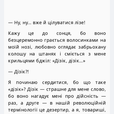
— Ну, ну… вже й цілуватися лізе!
Кажу це до сонця, бо воно
безцеремонно грається волосинками на
моїй нозі, любовно оглядає забрьохану
колошу на штанях і сміється з мене
крильцями бджіл: «Дізік, дізік…»
— Дізік?!
Я починаю сердитися, бо що таке
«дізік»? Дізік — страшне для мене слово,
бо воно нагадує мені про дійсність —
раз, а друге — в нашій революційній
термінології це дезертир, а я, товариші,