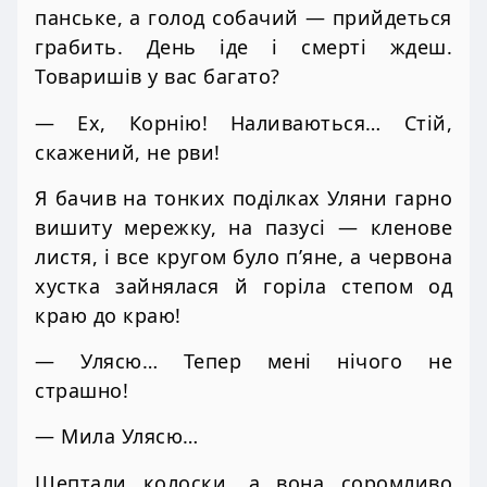
панське, а голод собачий — прийдеться
грабить. День іде і смерті ждеш.
Товаришів у вас багато?
— Ех, Корнію! Наливаються… Стій,
скажений, не рви!
Я бачив на тонких поділках Уляни гарно
вишиту мережку, на пазусі — кленове
листя, і все кругом було п’яне, а червона
хустка зайнялася й горіла степом од
краю до краю!
— Улясю… Тепер мені нічого не
страшно!
— Мила Улясю…
Шептали колоски, а вона соромливо