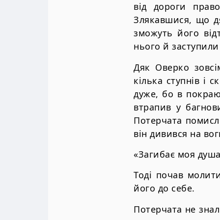
від дороги прав
Злякавшися, що д
зможуть його відт
нього й заступили
Дяк Оверко зовсі
кілька ступнів і 
дуже, бо в покраю
втрапив у багнов
Потерчата помисли
він дивився на вог
«Загибає моя душа
Тоді почав молит
його до себе.
Потерчата не знал