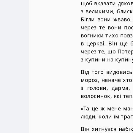
щоб вказати дяков
з великими, блис
Бігли вони жваво,
через те вони пос
вогники тихо повз
в церкві. Він ще 
через те, що Поте
з купини на купину
Від того видовис
мороз, неначе хто
з голови, дарма,
волосинок, які те
«Та це ж мене ма
люди, коли їм тра
Він хитнувся набік