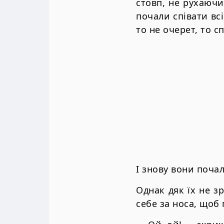
стовп, не рухаючи
почали співати всі
то не очерет, то с
І знову вони поча
Однак дяк їх не зр
себе за носа, щоб 