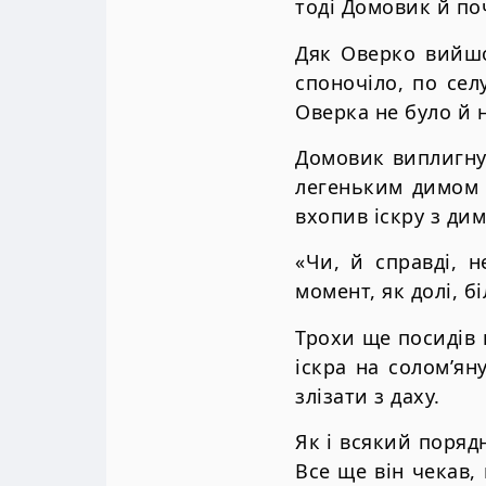
тоді Домовик й по
Дяк Оверко вийшо
споночіло, по сел
Оверка не було й 
Домовик виплигнув
легеньким димом 
вхопив іскру з дим
«Чи, й справді, 
момент, як долі, б
Трохи ще посидів 
іскра на солом’ян
злізати з даху.
Як і всякий порядн
Все ще він чекав,