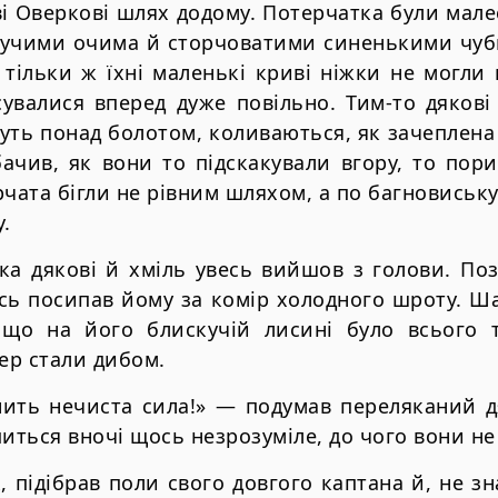
і Оверкові шлях додому. Потерчатка були малесе
кучими очима й сторчоватими синенькими чуби
 тільки ж їхні маленькі криві ніжки не могли
увалися вперед дуже повільно. Тим-то дякові
уть понад болотом, коливаються, як зачеплен
бачив, як вони то підскакували вгору, то пор
рчата бігли не рівним шляхом, а по багновиськ
.
ька дякові й хміль увесь вийшов з голови. По
сь посипав йому за комір холодного шроту. Ш
 що на його блискучій лисині було всього 
пер стали дибом.
нить нечиста сила!» — подумав переляканий дя
питься вночі щось незрозуміле, до чого вони не
, підібрав поли свого довгого каптана й, не з