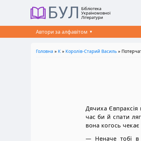
БУЛ
Бібліотека
Україномовної
Літератури
Автори за алфавітом
Головна
»
К
»
Королів-Старий Василь
» Потерча
Дячиха Євпраксія 
час би й спати ля
вона когось чекає 
— Неначе тобі в