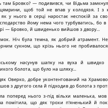
ь там Бровко? — подивився, чи Відьма замкнул
 цямрини, щоб той не впав у колодязя. І 
як у нього в серці наростає неспокій за сво
сподарство йому нема чого турбуватись, бо в 
орі — Бровко, й швиденько вийшов з двору…
имок. Ніч була темна, як добрий атрамент. Н
орним сукном, що крізь нього не пробивалос
нському насунув шапку на вуха й швидко п
ликого болота, що було на шляху…
 дяк Оверко, добре уконтентований на Храмово
шов з другого села й підходив до болота з про
ла поперед нього з-під вільхи маленька, мов
на помітила, що дяк трохи п’яненький й по