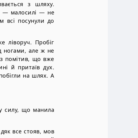
вається з шляху.
і — малосилі — не
ім всі посунули до
е ліворуч. Пробіг
д ногами, але ж не
аз помітив, що вже
ні й притаїв дух.
побігли на шлях. А
у силу, що манила
дяк все стояв, мов