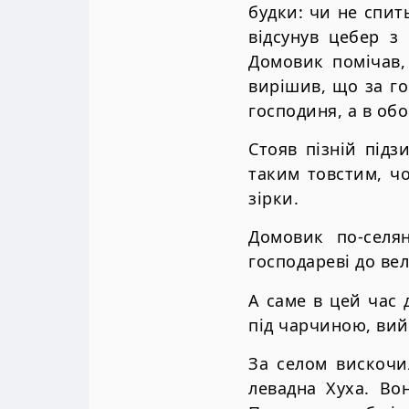
будки: чи не спит
відсунув цебер з
Домовик помічав, 
вирішив, що за го
господиня, а в об
Стояв пізній підз
таким товстим, ч
зірки.
Домовик по-селя
господареві до ве
А саме в цей час
під чарчиною, вий
За селом вискочи
левадна Хуха. Во