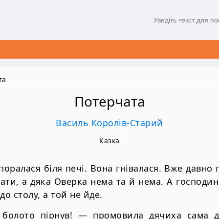
та
Потерчата
Василь Королів-Старий
Казка
поралася біля печі. Вона гнівалася. Вже давно 
гати, а дяка Оверка нема та й нема. А господин
до столу, а той не йде.
 болото пірнув! — промовила дячиха сама д