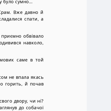
му було сумно…
Храм. Вже давно й
кладалися спати, а
о приємно обвівало
одивився навколо,
омовик саме в той
сом не впала якась
но горить, й почав
свого двору, чи ні?
аглянув до собачої