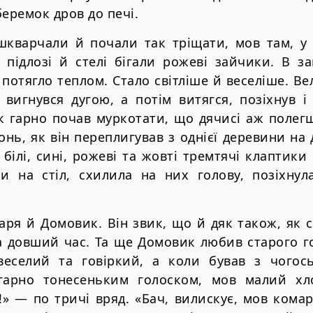
беремок дров до печі.
шкварчали й почали так тріщати, мов там, у 
, підлозі й стелі бігали рожеві зайчики. В за
 потягло теплом. Стало світліше й веселіше. Ве
 вигнувся дугою, а потім витягся, позіхнув 
ак гарно почав муркотати, що дячисі аж полег
онь, як він переплигував з однієї деревини на 
 білі, сині, рожеві та жовті тремтячі клаптики
и на стіл, схилила на них голову, позіхнул
аря й Домовик. Він звик, що й дяк також, як 
а довший час. Та ще Домовик любив старого г
еселий та говіркий, а коли бував з чогос
гарно тонесеньким голоском, мов малий хл
» — по тричі вряд. «Бач, вилискує, мов кома