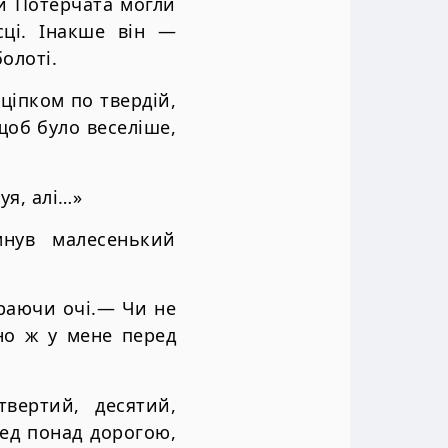
ки Потерчата могли
сці. Інакше він —
олоті.
ціпком по твердій,
 щоб було веселіше,
уя, алі…»
нув малесенький
ираючи очі.— Чи не
но ж у мене перед
твертий, десятий,
ред понад дорогою,