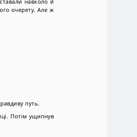
оставали навколо й
хого очерету. Але ж
равдиву путь.
сиці. Потім ущипнув