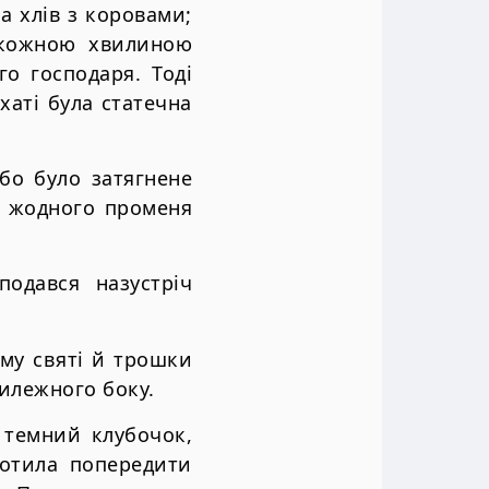
а хлів з коровами;
з кожною хвилиною
го господаря. Тоді
хаті була статечна
ебо було затягнене
я жодного променя
одався назустріч
му святі й трошки
тилежного боку.
 темний клубочок,
котила попередити