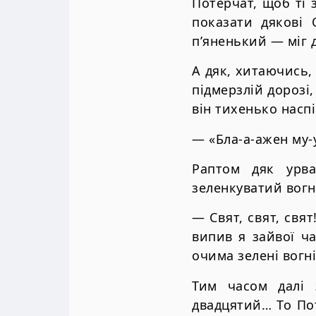
Потерчат, щоб ті 
показати дякові 
п’яненький — міг д
А дяк, хитаючись,
підмерзлій дорозі,
він тихенько насп
— «Бла-а-ажен му-у
Раптом дяк урв
зеленкуватий вогн
— Свят, свят, свя
випив я зайвої ч
очима зелені вогні
Тим часом далі з
двадцятий… То Пот