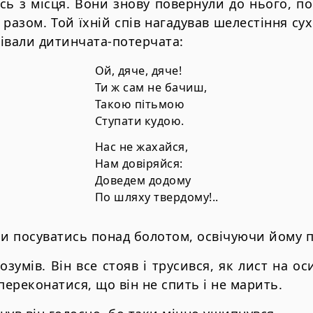
сь з місця. Вони знову повернули до нього, п
 разом. Той їхній спів нагадував шелестіння су
півали дитинчата-потерчата:
Ой, дяче, дяче!
Ти ж сам не бачиш,
Такою пітьмою
Ступати кудою.
Нас не жахайся,
Нам довіряйся:
Доведем додому
По шляху твердому!..
ли посуватись понад болотом, освічуючи йому п
озумів. Він все стояв і трусився, як лист на о
переконатися, що він не спить і не марить.