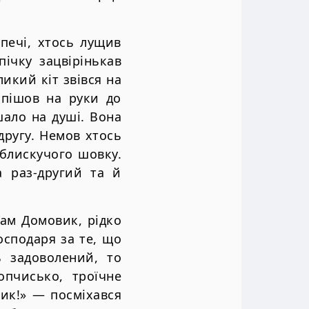
печі, хтось лущив
пічку зацвірінькав
ликий кіт звівся на
і пішов на руки до
шало на душі. Вона
другу. Немов хтось
 блискучого шовку.
а раз-другий та й
сам Домовик, рідко
осподаря за те, що
ь задоволений, то
опчисько, троїчне
рик!» — посміхався