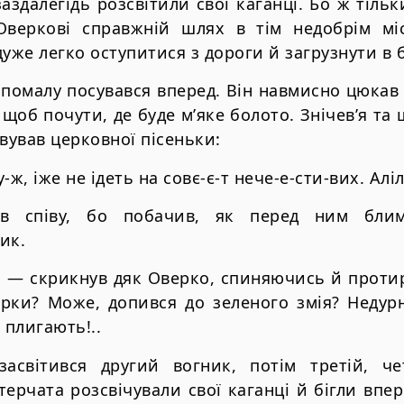
заздалегідь розсвітили свої каганці. Бо ж тіль
Оверкові справжній шлях в тім недобрім мі
уже легко оступитися з дороги й загрузнути в б
 помалу посувався вперед. Він навмисно цюкав 
 щоб почути, де буде м’яке болото. Знічев’я та
івував церковної пісеньки:
-ж, іже не ідеть на совє-є-т нече-е-сти-вих. Аліл
ав співу, бо побачив, як перед ним блим
ик.
т! — скрикнув дяк Оверко, спиняючись й прот
арки? Може, допився до зеленого змія? Недур
 плигають!..
асвітився другий вогник, потім третій, че
ерчата розсвічували свої каганці й бігли впе