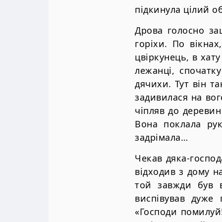
підкинула цілий о
Дрова голосно за
горіхи. По вікнах
цвіркунець, в хату
лежанці, спочатку
дячихи. Тут він т
задивилася на вог
чіпляв до деревин
Вона поклала рук
задрімала…
Чекав дяка-господ
відходив з дому н
той завжди був в
виспівував дуже 
«Господи помилуй!