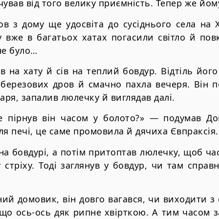
чував від того велику приємність. Тепер же йо
в з дому ще удосвіта до сусіднього села на 
у вже в багатьох хатах погасили світло й пов
не було…
 на хату й сів на теплий бовдур. Відтіль йог
березових дров й смачно пахла вечеря. Він п
аря, запалив люлечку й виглядав далі.
не пірнув він часом у болото?» — подумав Д
іля печі, це саме промовила й дячиха Євпраксія.
на бовдурі, а потім притоптав люлечку, щоб ча
у стріху. Тоді заглянув у бовдур, чи там справ
ий домовик, він довго вагався, чи виходити з 
 що ось-ось дяк рипне хвірткою. А тим часом з