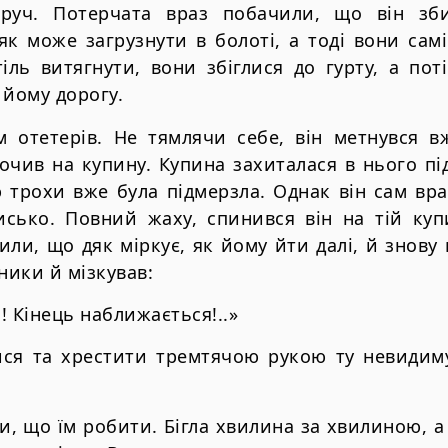
оруч. Потерчата враз побачили, що він зби
як може загрузнути в болоті, а тоді вони сам
іль витягнути, вони збіглися до гурту, а пот
 йому дорогу.
м отетерів. Не тямлячи себе, він метнувся вж
скочив на купину. Купина захиталася в нього пі
 трохи вже була підмерзла. Однак він сам вр
исько. Повний жаху, спинився він на тій купи
ли, що дяк міркує, як йому йти далі, й знову 
ники й мізкував:
! Кінець наближається!..»
ися та хрестити тремтячою рукою ту невидим
и, що їм робити. Бігла хвилина за хвилиною, а 