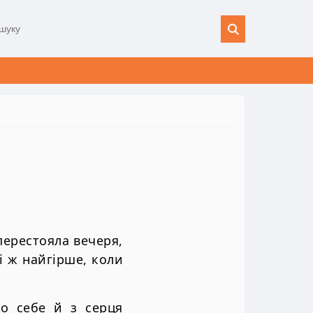
перестояла вечеря,
і ж найгірше, коли
о себе й з серця