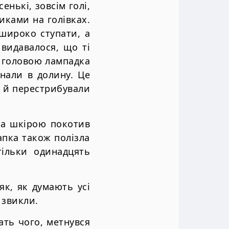
нькі, зовсім голі,
ками на голівках.
 широко ступати, а
 видавалося, що ті
а головою лампадка
инали в долину. Це
у й перестрибували
за шкірою покотив
апка також полізла
тільки одинадцять
к, як думають усі
 звикли.
нать чого, метнувся