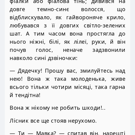
фіалки або фіалова тінь; дивився на
довге темно-синє волосся, що
відблискувало, як гайвороняче крило,
любувався з її довгих світло-зелених
шат. А тим часом вона простягла до
нього ніжні, білі, як лілеї, руки, й він
почув голос, неначе задзвонили
навколо сині дзвіночки:
— Дядечку! Прошу вас, змилуйтесь над
нею! Вона ж така молоденька, живе
всього тільки чотири місяці, така гарна
й тендітна!
Вона ж нікому не робить шкоди!..
Лісник все ще стояв нерухомо.
— Ти — Мавка? — спитав він, нарешті