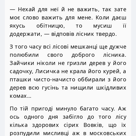
— Нехай для неї й не важить, так зате
моє слово важить для мене. Коли даєш
якусь обітницю, то мусиш її
додержати, — відповів лісник твердо.
З того часу всі лісові мешканці ще дужче
полюбили свого доброго лісника.
Зайчики ніколи не гризли дерев у його
садочку, Лисичка не крала його курей, а
пташки чисто-начисто оббирали з його
дерев всю гусінь та нищили шкідливих
комах…
По тій пригоді минуло багато часу. Аж
ось одного дня забігло до того лісу
кілька здорових сірих Вовків, що їх
розпудили мисливці аж в московських