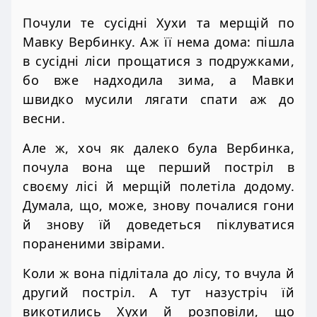
Почули те сусідні Хухи та мерщій по
Мавку Вербинку. Аж її нема дома: пішла
в сусідні ліси прощатися з подружками,
бо вже надходила зима, а Мавки
швидко мусили лягати спати аж до
весни.
Але ж, хоч як далеко була Вербинка,
почула вона ще перший постріл в
своєму лісі й мерщій полетіла додому.
Думала, що, може, знову почалися гони
й знову їй доведеться піклуватися
пораненими звірами.
Коли ж вона підлітала до лісу, то вчула й
другий постріл. А тут назустріч їй
викотились Хухи й розповіли, що