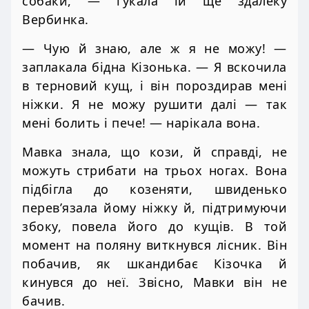
собаки, — гукала їй ще здалеку
Вербинка.
— Чую й знаю, але ж я не можу! —
заплакала бідна Кізонька. — Я вскочила
в терновий кущ, і він пороздирав мені
ніжки. Я не можу рушити далі — так
мені болить і пече! — нарікала вона.
Мавка знала, що кози, й справді, не
можуть стрибати на трьох ногах. Вона
підбігла до козеняти, швиденько
перев’язала йому ніжку й, підтримуючи
збоку, повела його до кущів. В той
момент на поляну виткнувся лісник. Він
побачив, як шкандибає Кізочка й
кинувся до неї. Звісно, Мавки він не
бачив.