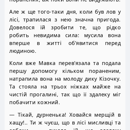
Але ж ще того-таки дня, коли був лов у
лісі, трапилася з нею значна пригода.
Довелося їй зробити те, що рідко
робить невидима сила: мусила вона
вперше в житті об’явитися перед
людиною.
Коли вже Мавка перев’язала та подала
першу допомогу кільком пораненим,
натрапила вона на молоду дику Кізочку.
Та стояла на трьох ніжках майже на
чистій прогалині, так що її здалеку міг
побачити кожний.
— Тікай, дурненька! Ховайся мерщій в
хащу!.. Ти ж чуєш, що в лісі мисливці та