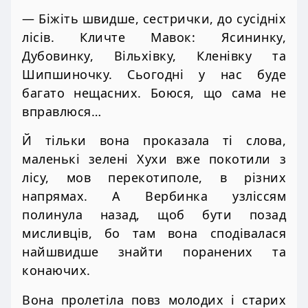
— Біжіть швидше, сестрички, до сусідніх
лісів. Кличте Мавок: Ясининку,
Дубовинку, Вільхівку, Кленівку та
Шипшиночку. Сьогодні у нас буде
багато нещасних. Боюся, що сама не
вправлюся…
Й тільки вона проказала ті слова,
маленькі зелені Хухи вже покотили з
лісу, мов перекотиполе, в різних
напрямах. А Вербинка узліссям
полинула назад, щоб бути позад
мисливців, бо там вона сподівалася
найшвидше знайти поранених та
конаючих.
Вона пролетіла повз молодих і старих