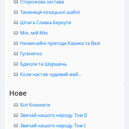
Сторожова застава
Таємниця козацької шаблі
Шпага Славка Беркути
Міо, мій Міо
Незвичайні пригоди Карика та Валі
Гусенятко
Бджола та Шершень
Коли настав чудовий май…
Нове
Білі бланкети
Звичай нашого народу. Том II
Звичай нашого народу. Том I