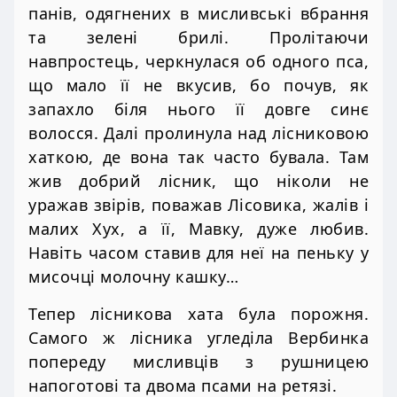
панів, одягнених в мисливські вбрання
та зелені брилі. Пролітаючи
навпростець, черкнулася об одного пса,
що мало її не вкусив, бо почув, як
запахло біля нього її довге синє
волосся. Далі пролинула над лісниковою
хаткою, де вона так часто бувала. Там
жив добрий лісник, що ніколи не
уражав звірів, поважав Лісовика, жалів і
малих Хух, а її, Мавку, дуже любив.
Навіть часом ставив для неї на пеньку у
мисочці молочну кашку…
Тепер лісникова хата була порожня.
Самого ж лісника угледіла Вербинка
попереду мисливців з рушницею
напоготові та двома псами на ретязі.