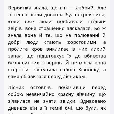
Вербинка знала, що він — добрий. Але
ж тепер, коли довкола була стрілянина,
коли вже люди повбивали стільки
звірів, вона страшенно злякалася. Бо ж
знала вона й те, що на полюванні й
добрі люди стають жорстокими, а
пролита кров викликає в них лихий
запал, що підштовхує їх до вбивства
безневинних створінь. Й не могла вона
стерпіти: заступила собою Кізоньку, а
сама об’явилася перед лісником.
Лісник остовпів, побачивши перед
собою незвичайно красну дівчину, що
з’явилася не знати звідки. Здивовано
дивився він в її темні очі, що були, як