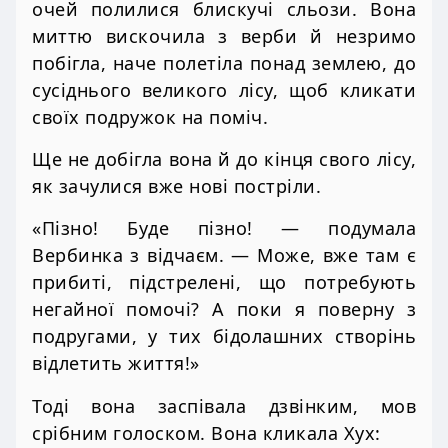
очей полилися блискучі сльози. Вона
миттю вискочила з верби й незримо
побігла, наче полетіла понад землею, до
сусіднього великого лісу, щоб кликати
своїх подружок на поміч.
Ще не добігла вона й до кінця свого лісу,
як зачулися вже нові постріли.
«Пізно! Буде пізно! — подумала
Вербинка з відчаєм. — Може, вже там є
прибиті, підстрелені, що потребують
негайної помочі? А поки я поверну з
подругами, у тих бідолашних створінь
відлетить життя!»
Тоді вона заспівала дзвінким, мов
срібним голоском. Вона кликала Хух: