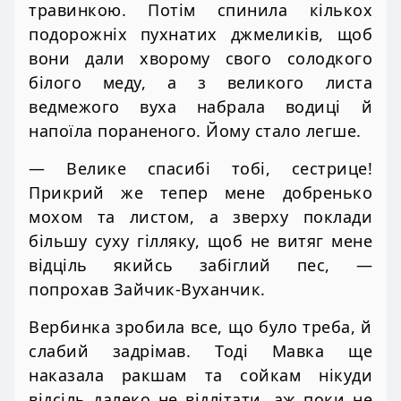
травинкою. Потім спинила кількох
подорожніх пухнатих джмеликів, щоб
вони дали хворому свого солодкого
білого меду, а з великого листа
ведмежого вуха набрала водиці й
напоїла пораненого. Йому стало легше.
— Велике спасибі тобі, сестрице!
Прикрий же тепер мене добренько
мохом та листом, а зверху поклади
більшу суху гілляку, щоб не витяг мене
відціль якийсь забіглий пес, —
попрохав Зайчик-Вуханчик.
Вербинка зробила все, що було треба, й
слабий задрімав. Тоді Мавка ще
наказала ракшам та сойкам нікуди
відсіль далеко не відлітати, аж поки не