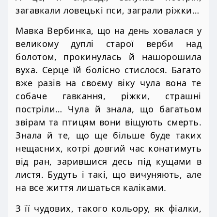
загавкали ловецькі пси, заграли ріжки…
Мавка Вербинка, що на день ховалася у
великому дуплі старої верби над
болотом, прокинулась й нашорошила
вуха. Серце їй болісно стислося. Багато
вже разів на своєму віку чула вона те
собаче гавкання, ріжки, страшні
постріли… Чула й знала, що багатьом
звірам та птицям вони віщують смерть.
Знала й те, що ще більше буде таких
нещасних, котрі довгий час конатимуть
від ран, зарившися десь під кущами в
листя. Будуть і такі, що вичуняють, але
на все життя лишаться каліками.
З її чудових, такого кольору, як фіалки,