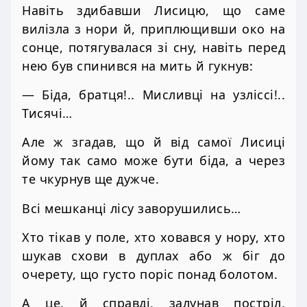
Навіть здибавши Лисицю, що саме
вилізла з нори й, приплющивши око на
сонце, потягувалася зі сну, навіть перед
нею був спинився на мить й гукнув:
— Біда, братця!.. Мисливці на узліссі!..
Тисячі…
Але ж згадав, що й від самої Лисиці
йому так само може бути біда, а через
те чкурнув ще дужче.
Всі мешканці лісу заворушились…
Хто тікав у поле, хто ховався у нору, хто
шукав схови в дуплах або ж біг до
очерету, що густо поріс понад болотом.
А це, й справді, залунав постріл,