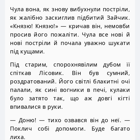
Чула вона, як знову вибухнули постріли,
як жалібно заскиглив підбитий Зайчик.
«Князю! Князю!» — кричав він, немовби
просив його пожаліти. Чула все нові й
нові постріли й почала уважно шукати
під кущами.
Під старим, спорохнявілим дубом її
спіткав Лісовик. Він був сумний,
роздратований. Його світлі блакитні очі
палали, як сині вогники в печі, кулаки
було затято так, що аж довгі кігті
впивалися в руки.
— Доню! — тихо озвався він до неї. —
Поклич собі допомоги. Буде багато
лиха.