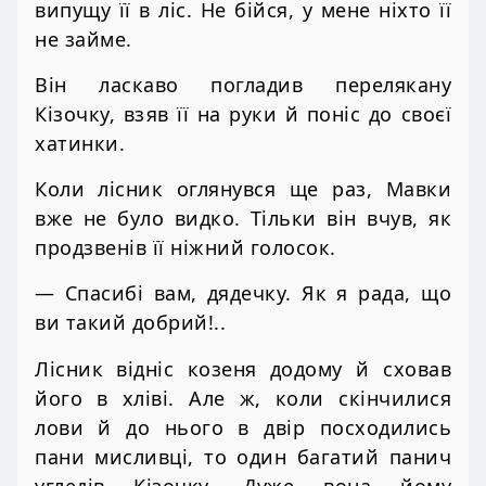
випущу її в ліс. Не бійся, у мене ніхто її
не займе.
Він ласкаво погладив перелякану
Кізочку, взяв її на руки й поніс до своєї
хатинки.
Коли лісник оглянувся ще раз, Мавки
вже не було видко. Тільки він вчув, як
продзвенів її ніжний голосок.
— Спасибі вам, дядечку. Як я рада, що
ви такий добрий!..
Лісник відніс козеня додому й сховав
його в хліві. Але ж, коли скінчилися
лови й до нього в двір посходились
пани мисливці, то один багатий панич
угледів Кізочку. Дуже вона йому