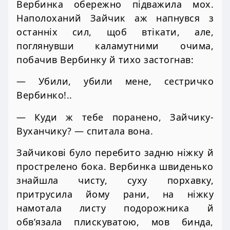
Вербинка обережно підважила мох.
Наполоханий Зайчик аж напнувся з
останніх сил, щоб втікати, але,
поглянувши каламутними очима,
побачив Вербинку й тихо застогнав:
— Убили, убили мене, сестричко
Вербинко!..
— Куди ж тебе поранено, Зайчику-
Вуханчику? — спитала вона.
Зайчикові було перебито задню ніжку й
прострелено бока. Вербинка швиденько
знайшла чисту, суху порхавку,
притрусила йому рани, на ніжку
намотала листу подорожника й
обв’язала плискуватою, мов бинда,