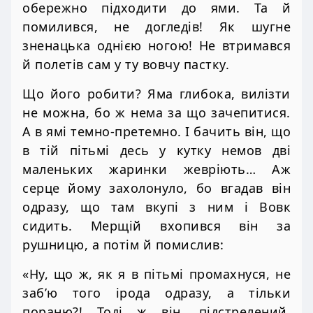
обережно підходити до ями. Та й
помилився, не догледів! Як шугне
зненацька однією ногою! Не втримався
й полетів сам у ту вовчу пастку.
Що його робити? Яма глибока, вилізти
не можна, бо ж нема за що зачепитися.
А в ямі темно-претемно. І бачить він, що
в тій пітьмі десь у кутку немов дві
маленьких жаринки жевріють… Аж
серце йому захолонуло, бо вгадав він
одразу, що там вкупі з ним і Вовк
сидить. Мерщій вхопився він за
рушницю, а потім й помислив:
«Ну, що ж, як я в пітьмі промахнуся, не
заб’ю того ірода одразу, а тільки
пораню?! Тоді ж він, підстрелений,