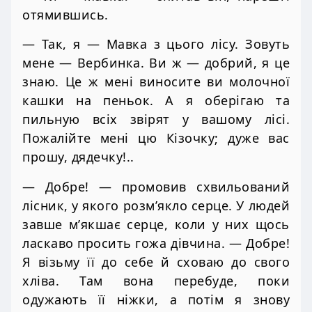
отямившись.
— Так, я — Мавка з цього лісу. Зовуть
мене — Вербинка. Ви ж — добрий, я це
знаю. Це ж мені виносите ви молочної
кашки на пеньок. А я оберігаю та
пильную всіх звірят у вашому лісі.
Пожалійте мені цю Кізочку; дуже вас
прошу, дядечку!..
— Добре! — промовив схвильований
лісник, у якого розм’якло серце. У людей
завше м’якшає серце, коли у них щось
ласкаво просить гожа дівчина. — Добре!
Я візьму її до себе й сховаю до свого
хліва. Там вона перебуде, поки
одужають її ніжки, а потім я знову