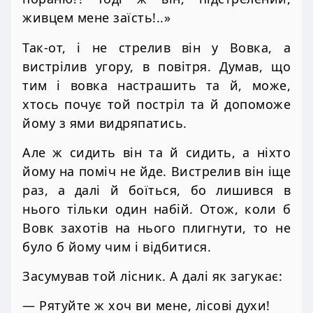
живцем мене заїсть!..»
Так-от, і не стрелив він у Вовка, а
вистрілив угору, в повітря. Думав, що
тим і вовка настрашить та й, може,
хтось почує той постріл та й допоможе
йому з ями видряпатись.
Але ж сидить він та й сидить, а ніхто
йому на поміч не йде. Вистрелив він іще
раз, а далі й боїться, бо лишився в
нього тільки один набій. Отож, коли б
Вовк захотів на нього плигнути, то не
було б йому чим і відбитися.
Засумував той лісник. А далі як загукає:
— Рятуйте ж хоч ви мене, лісові духи!