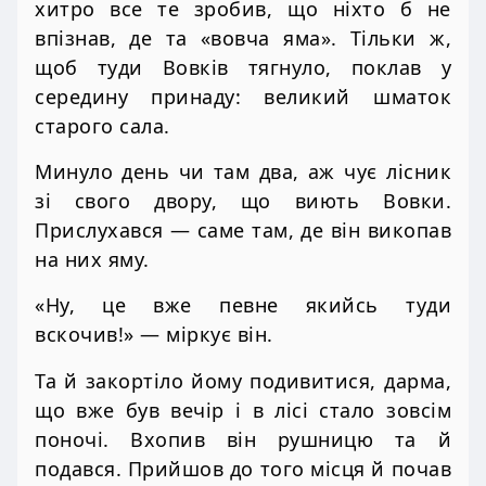
хитро все те зробив, що ніхто б не
впізнав, де та «вовча яма». Тільки ж,
щоб туди Вовків тягнуло, поклав у
середину принаду: великий шматок
старого сала.
Минуло день чи там два, аж чує лісник
зі свого двору, що виють Вовки.
Прислухався — саме там, де він викопав
на них яму.
«Ну, це вже певне якийсь туди
вскочив!» — міркує він.
Та й закортіло йому подивитися, дарма,
що вже був вечір і в лісі стало зовсім
поночі. Вхопив він рушницю та й
подався. Прийшов до того місця й почав