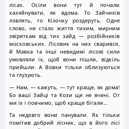
лісах. Осіли вони тут й почали
хазяйнувати, як вдома. То Зайчиків
ловлять, то Кізочку роздеруть. Одне
слово, не стало життя тихим, мирним
звіряткам від тих зайд — розбійників
московських. Лісовик на них сварився,
й Мавка та інші невидимі лісові сили
умовляли їх, щоб вони пішли, відкіль
прийшли. А Вовки тільки облизуються
та глузують.
— Нам, — кажуть, — тут краще, як дома!
Бо ваші Зайці та Кози ще не вчені. От
ми їх і повчимо, щоб краще бігали…
Та недовго вони панували. Як тільки
помітив добрий лісник, що в його лісі