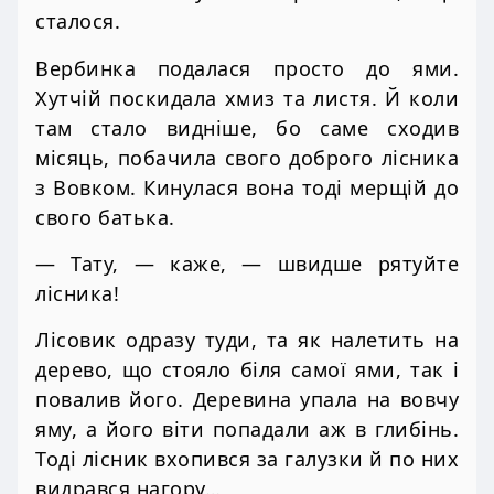
сталося.
Вербинка подалася просто до ями.
Хутчій поскидала хмиз та листя. Й коли
там стало видніше, бо саме сходив
місяць, побачила свого доброго лісника
з Вовком. Кинулася вона тоді мерщій до
свого батька.
— Тату, — каже, — швидше рятуйте
лісника!
Лісовик одразу туди, та як налетить на
дерево, що стояло біля самої ями, так і
повалив його. Деревина упала на вовчу
яму, а його віти попадали аж в глибінь.
Тоді лісник вхопився за галузки й по них
видрався нагору…