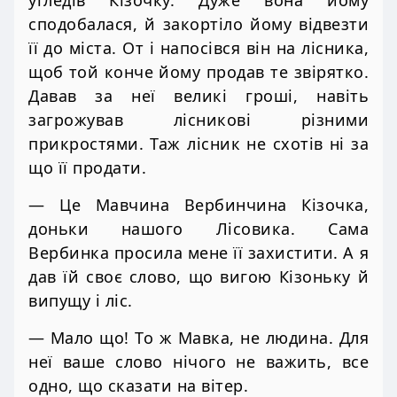
сподобалася, й закортіло йому відвезти
її до міста. От і напосівся він на лісника,
щоб той конче йому продав те звірятко.
Давав за неї великі гроші, навіть
загрожував лісникові різними
прикростями. Таж лісник не схотів ні за
що її продати.
— Це Мавчина Вербинчина Кізочка,
доньки нашого Лісовика. Сама
Вербинка просила мене її захистити. А я
дав їй своє слово, що вигою Кізоньку й
випущу і ліс.
— Мало що! То ж Мавка, не людина. Для
неї ваше слово нічого не важить, все
одно, що сказати на вітер.