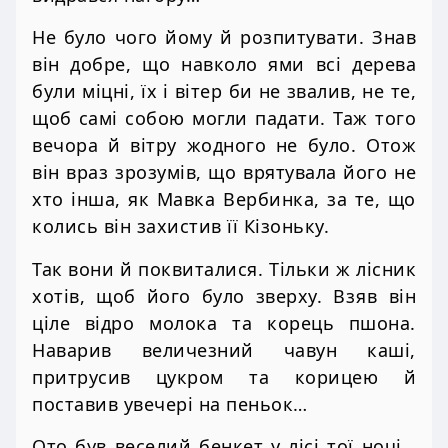
Не було чого йому й розпитувати. Знав
він добре, що навколо ями всі дерева
були міцні, їх і вітер би не звалив, не те,
щоб самі собою могли падати. Таж того
вечора й вітру жодного не було. Отож
він враз зрозумів, що врятувала його не
хто інша, як Мавка Вербинка, за те, що
колись він захистив її Кізоньку.
Так вони й поквиталися. Тільки ж лісник
хотів, щоб його було зверху. Взяв він
ціле відро молока та корець пшона.
Наварив величезний чавун каші,
притрусив цукром та корицею й
поставив увечері на пеньок…
Ото був веселий бенкет у лісі тої ночі…