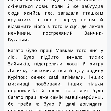
скінчаться лови. Коли б же заблудив
сюди якийсь пес, загадала пташкам
крутитися в нього перед носом й
відманити його з того місця, де лежав
немічний, постреляний Зайчик-
Вуханчик…
Багато було праці Мавкам того дня у
лісі. Було підбито чимало тихих
Зайчиків, підстрелили ловці й хитру
Лисичку, заскочили пси й цілу родину
Куріпок: одних самі впіймали, інших
мисливці повбивали, інших тільки
поранили.Та й після того дня було
багато праці вже самій Мавці-Вербинці,
бо треба ж було й далі доглядати
поранених, аж поки вони не видужають.