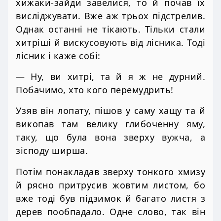
хижаки-зайди завелися, то й почав їх
висліджувати. Вже аж трьох підстрелив.
Однак останні не тікають. Тільки стали
хитріші й вискусовують від лісника. Тоді
лісник і каже собі:
— Ну, ви хитрі, та й я ж не дурний.
Побачимо, хто кого перемудрить!
Узяв він лопату, пішов у саму хащу та й
викопав там велику глибоченну яму,
таку, що була вона зверху вужча, а
зісподу ширша.
Потім понакладав зверху тонкого хмизу
й рясно притрусив жовтим листом, бо
вже тоді був підзимок й багато листя з
дерев пообпадало. Одне слово, так він