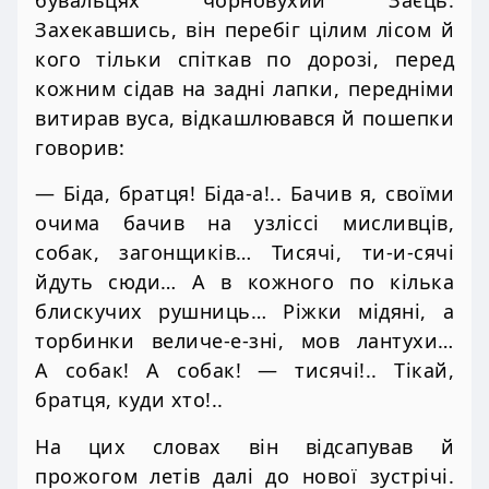
бувальцях чорновухий Заєць.
Захекавшись, він перебіг цілим лісом й
кого тільки спіткав по дорозі, перед
кожним сідав на задні лапки, передніми
витирав вуса, відкашлювався й пошепки
говорив:
— Біда, братця! Біда-а!.. Бачив я, своїми
очима бачив на узліссі мисливців,
собак, загонщиків… Тисячі, ти-и-сячі
йдуть сюди… А в кожного по кілька
блискучих рушниць… Ріжки мідяні, а
торбинки величе-е-зні, мов лантухи…
А собак! А собак! — тисячі!.. Тікай,
братця, куди хто!..
На цих словах він відсапував й
прожогом летів далі до нової зустрічі.