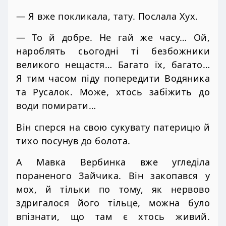
— Я вже покликала, тату. Послала Хух.
— То й добре. Не гай же часу… Ой,
нароблять сьогодні ті безбожники
великого нещастя… Багато їх, багато…
Я тим часом піду попередити Водяника
та Русалок. Може, хтось забіжить до
води помирати…
Він сперся на свою сукувату патерицю й
тихо посунув до болота.
А Мавка Вербинка вже угледіла
пораненого Зайчика. Він закопався у
мох, й тільки по тому, як нервово
здригалося його тільце, можна було
впізнати, що там є хтось живий.