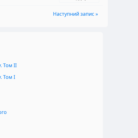
Наступний запис »
 Том II
 Том I
ого