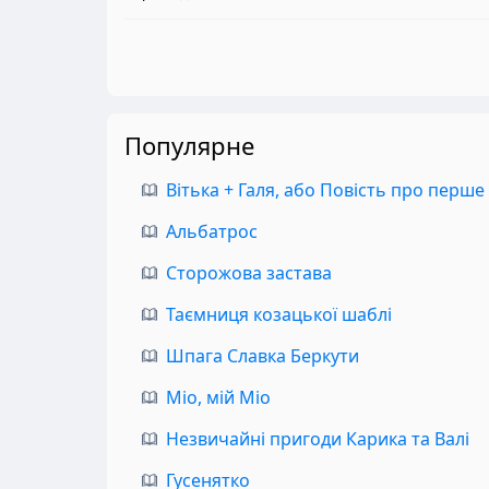
Популярне
Вітька + Галя, або Повість про перше
Альбатрос
Сторожова застава
Таємниця козацької шаблі
Шпага Славка Беркути
Міо, мій Міо
Незвичайні пригоди Карика та Валі
Гусенятко