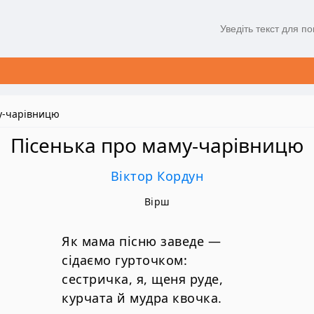
у-чарівницю
Пісенька про маму-чарівницю
Віктор Кордун
Вірш
Як мама пісню заведе —
сідаємо гурточком:
сестричка, я, щеня руде,
курчата й мудра квочка.