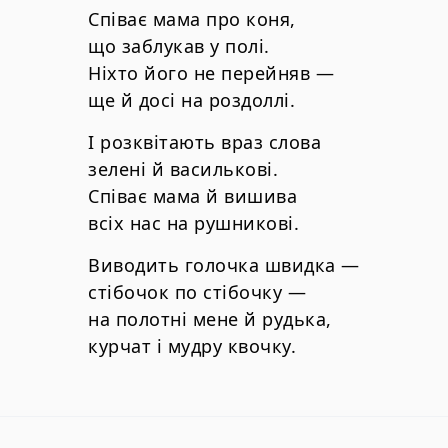
Співає мама про коня,
що заблукав у полі.
Ніхто його не перейняв —
ще й досі на роздоллі.
І розквітають враз слова
зелені й василькові.
Співає мама й вишива
всіх нас на рушникові.
Виводить голочка швидка —
стібочок по стібочку —
на полотні мене й рудька,
курчат і мудру квочку.