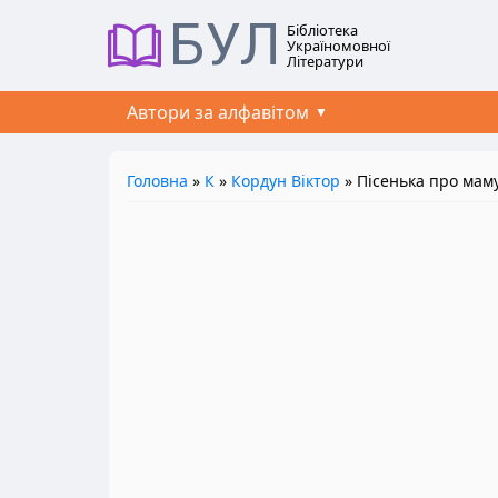
БУЛ
Бібліотека
Україномовної
Літератури
Автори за алфавітом
Головна
»
К
»
Кордун Віктор
» Пісенька про мам