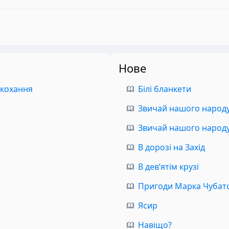
Нове
 кохання
Білі бланкети
Звичай нашого народу.
Звичай нашого народу.
В дорозі на Захід
В дев’ятім крузі
Пригоди Марка Чубат
Ясир
Навіщо?