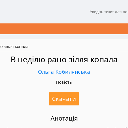
о зілля копала
В неділю рано зілля копала
Ольга Кобилянська
Повість
Скачати
Анотація