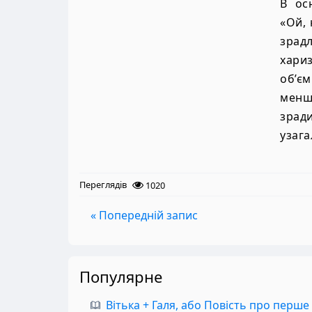
В ос
«Ой, 
зрад
хари
об’є
менш 
зрад
узага
Переглядів
1020
« Попередній запис
Популярне
Вітька + Галя, або Повість про перше