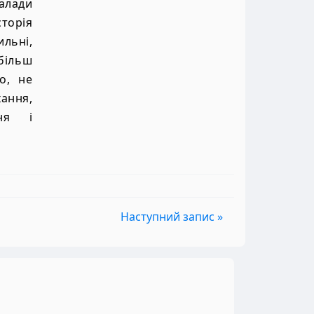
алади
сторія
льні,
більш
о, не
хання,
ння і
Наступний запис »