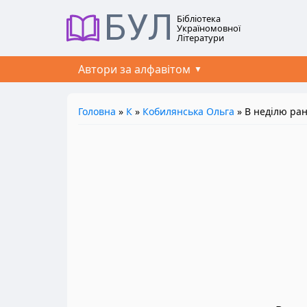
БУЛ
Бібліотека
Україномовної
Літератури
Автори за алфавітом
Головна
»
К
»
Кобилянська Ольга
» В неділю ран