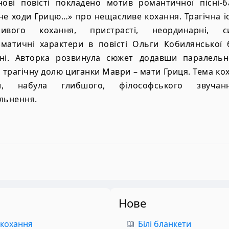
нові повісті покладено мотив романтичної пісні-б
не ходи Грицю…» про нещасливе кохання. Трагічна і
ливого кохання, пристрасті, неординарні, си
зматичні характери в повісті Ольги Кобилянської 
мні. Авторка розвинула сюжет додавши паралельн
трагічну долю циганки Маври – мати Гриця. Тема ко
и, набула глибшого, філософського звуча
льнення.
Нове
 кохання
Білі бланкети