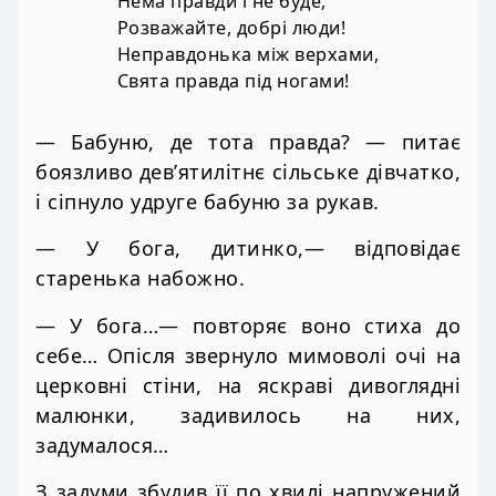
Нема правди і не буде,
Розважайте, добрі люди!
Неправдонька між верхами,
Свята правда під ногами!
— Бабуню, де тота правда? — питає
боязливо дев’ятилітнє сільське дівчатко,
і сіпнуло удруге бабуню за рукав.
— У бога, дитинко,— відповідає
старенька набожно.
— У бога…— повторяє воно стиха до
себе… Опісля звернуло мимоволі очі на
церковні стіни, на яскраві дивоглядні
малюнки, задивилось на них,
задумалося…
З задуми збудив її по хвилі напружений