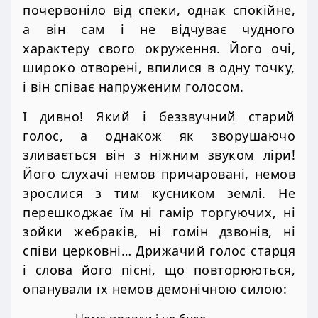
почервоніло від спеки, однак спокійне,
а він сам і не відчуває чудного
характеру свого окруження. Його очі,
широко отворені, впилися в одну точку,
і він співає напруженим голосом.
І дивно! Який і беззвучний старий
голос, а однакож як зворушаючо
зливається він з ніжним звуком ліри!
Його слухачі немов причаровані, немов
зрослися з тим кусником землі. Не
перешкоджає їм ні гамір торгуючих, ні
зойки жебраків, ні гомін дзвонів, ні
співи церковні… Дрижачий голос старця
і слова його пісні, що повторюються,
опанували їх немов демонічною силою: