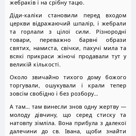
жебраків і на срібну тацю.
Діди-каліки становили перед входом
церкви відражаючий шпалір, і жебрали
та горлали з цілої сили. Різнородні
товари, переважно барвні образи
святих, намиста, свічки, пахучі мила та
всякі прикраси жіночі продавали тут у
великій кількості.
Около звичайно тихого дому божого
торгували, ошукували і крали тепер
зовсім свобідно і без розбору…
А там… там винесли знов одну жертву —
молоду дівчину, що серед стиску та
натовпу зімліла. Вона прибула з далекої
далечини до св. Івана, щоби знайти