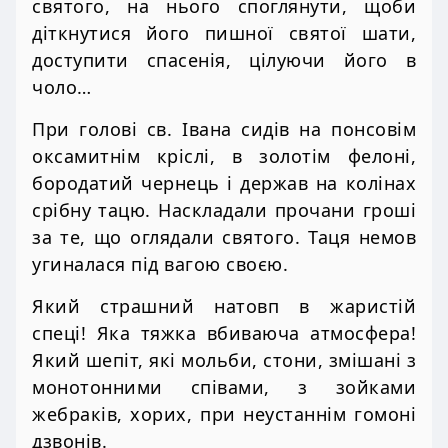
святого, на нього споглянути, щоби
діткнутися його пишної святої шати,
доступити спасенія, цілуючи його в
чоло…
При голові св. Івана сидів на понсовім
оксамитнім кріслі, в золотім фелоні,
бородатий чернець і держав на колінах
срібну тацю. Наскладали прочани гроші
за те, що оглядали святого. Таця немов
угиналася під вагою своєю.
Який страшний натовп в жаристій
спеці! Яка тяжка вбиваюча атмосфера!
Який шепіт, які мольби, стони, змішані з
монотонними співами, з зойками
жебраків, хорих, при неустаннім гомоні
дзвонів.