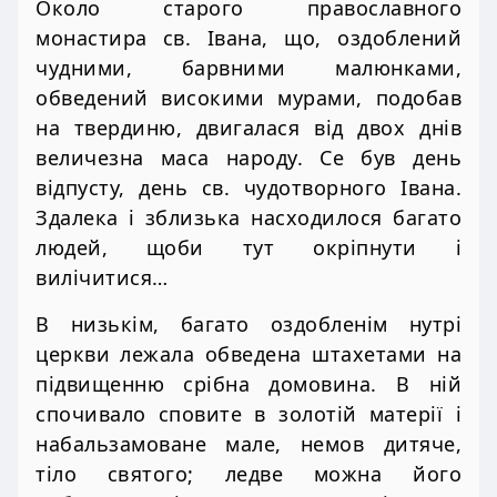
Около старого православного
монастира св. Івана, що, оздоблений
чудними, барвними малюнками,
обведений високими мурами, подобав
на твердиню, двигалася від двох днів
величезна маса народу. Се був день
відпусту, день св. чудотворного Івана.
Здалека і зблизька насходилося багато
людей, щоби тут окріпнути і
вилічитися…
В низькім, багато оздобленім нутрі
церкви лежала обведена штахетами на
підвищенню срібна домовина. В ній
спочивало сповите в золотій матерії і
набальзамоване мале, немов дитяче,
тіло святого; ледве можна його