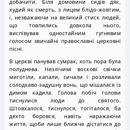
добачити. Біля домовини сидів дяк,
худий як смерть, з лицем блідо-жовтим,
і, незважаючи на великий стиск людей,
що товпились довкола нього,
виспівував одностайним гугнявим
голосом звичайні православні церковні
пісні.
В церкві панував сумрак, хоть пора була
полуднева. Незлічимі воскові свічки
миготіли, капали, сичали і розливали
солодкаво-задушну вонь, що мішалася із
димом кадила. Голова побіч голови
тиснулися люди до святого.
Штовхалося, тиснулося, тогіталося, ба
дехто боровся, навіть наражаючи
життя, щоби лише ближче дістатися до