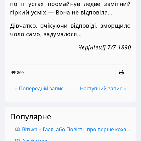
по її устах промайнув ледве замітний
гіркий усміх.— Вона не відповіла…
Дівчатко, очікуючи відповіді, зморщило
чоло само, задумалося…
Чер[нівці] 7/7 1890
860
« Попередній запис
Наступний запис »
Популярне
Вітька + Галя, або Повість про перше кохання
Альбатрос