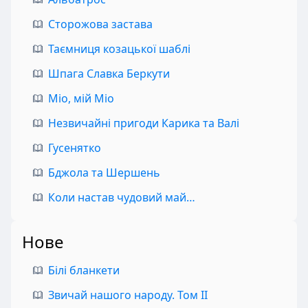
Сторожова застава
Таємниця козацької шаблі
Шпага Славка Беркути
Міо, мій Міо
Незвичайні пригоди Карика та Валі
Гусенятко
Бджола та Шершень
Коли настав чудовий май…
Нове
Білі бланкети
Звичай нашого народу. Том II