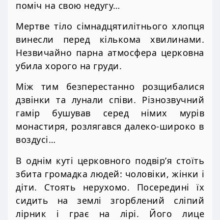
поміч на свою недугу…
Мертве тіло сімнадцятилітнього хлопця
винесли перед кількома хвилинами.
Незвичайно парна атмосфера церковна
убила хорого на груди.
Між тим безперестанно розщибалися
дзвінки та лунали співи. Різнозвучний
гамір бушував серед німих мурів
монастиря, розлягався далеко-широко в
воздусі…
В однім куті церковного подвір’я стоїть
збита громадка людей: чоловіки, жінки і
діти. Стоять нерухомо. Посередині їх
сидить на землі згорблений сліпий
лірник і грає на лірі. Його лице