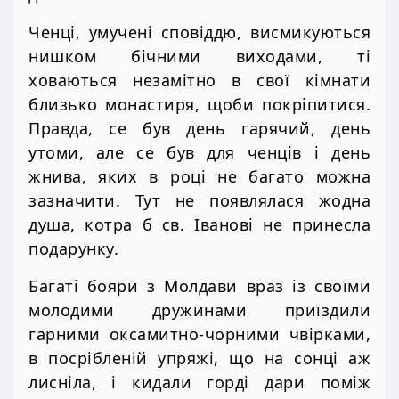
Ченці, умучені сповіддю, висмикуються
нишком бічними виходами, ті
ховаються незамітно в свої кімнати
близько монастиря, щоби покріпитися.
Правда, се був день гарячий, день
утоми, але се був для ченців і день
жнива, яких в році не багато можна
зазначити. Тут не появлялася жодна
душа, котра б св. Іванові не принесла
подарунку.
Багаті бояри з Молдави враз із своїми
молодими дружинами приїздили
гарними оксамитно-чорними чвірками,
в посрібленій упряжі, що на сонці аж
лисніла, і кидали горді дари поміж