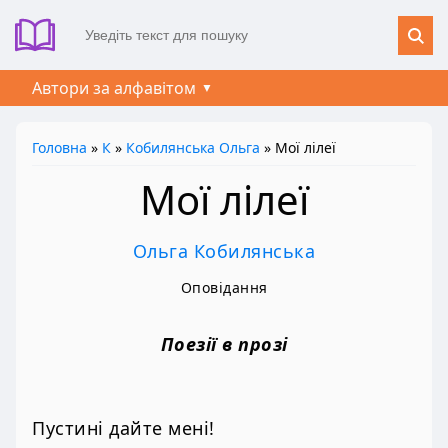
Автори за алфавітом
Головна
»
К
»
Кобилянська Ольга
» Мої лілеї
Мої лілеї
Ольга Кобилянська
Оповідання
Поезії в прозі
Пустині дайте мені!