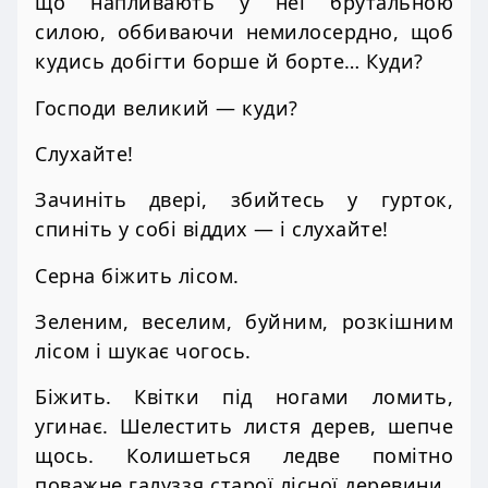
що напливають у неї брутальною
силою, оббиваючи немилосердно, щоб
кудись добігти борше й борте… Куди?
Господи великий — куди?
Слухайте!
Зачиніть двері, збийтесь у гурток,
спиніть у собі віддих — і слухайте!
Серна біжить лісом.
Зеленим, веселим, буйним, розкішним
лісом і шукає чогось.
Біжить. Квітки під ногами ломить,
угинає. Шелестить листя дерев, шепче
щось. Колишеться ледве помітно
поважне галуззя старої лісної деревини.