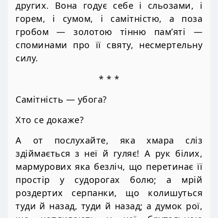
других. Вона годує себе і сльозами, і
горем, і сумом, і самітністю, а поза
гробом — золотою тінню пам’яті —
споминами про її святу, несмертельну
силу.
* * *
Самітність — убога?
Хто се докаже?
А от послухайте, яка хмара сліз
здіймається з неї й гуляє! А рук білих,
мармурових яка безліч, що перетинає її
простір у судорогах болю; а мрій
роздертих серпанки, що колишуться
туди й назад, туди й назад; а думок рої,