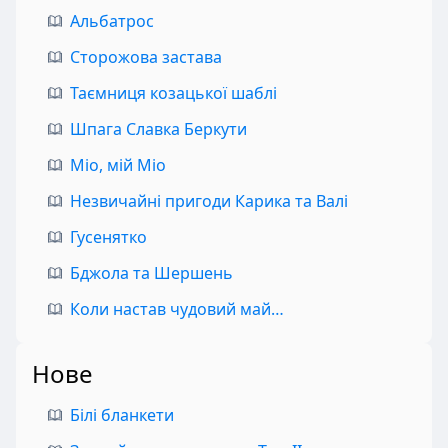
Альбатрос
Сторожова застава
Таємниця козацької шаблі
Шпага Славка Беркути
Міо, мій Міо
Незвичайні пригоди Карика та Валі
Гусенятко
Бджола та Шершень
Коли настав чудовий май…
Нове
Білі бланкети