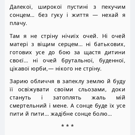
Далекої, широкої пустині з пекучим
сонцем… без гуку і життя — нехай я
плачу.
Там я не стріну нічиїх очей. Ні очей
матері з віщим серцем… ні батькових,
готових усе до бою за щастя дитини
своєї… ні очей брутальної, буденної,
цікавої юрби,— нікого не стріну.
Зарию обличчя в запеклу землю й буду
її освіжувати своїми сльозами, доки
стануть і затоплять жаль мій
смертельний і мене. А сонце буде їх усе
пити й пити… жадібне сонце болю…
* * *