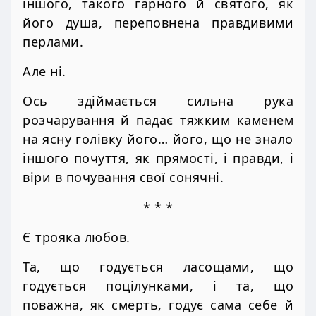
іншого, такого гарного й святого, як
його душа, переповнена правдивими
перлами.
Але ні.
Ось здіймається сильна рука
розчарування й падає тяжким каменем
на ясну голівку його… його, що не знало
іншого почуття, як прямості, і правди, і
віри в почування свої сонячні.
* * *
Є трояка любов.
Та, що годується ласощами, що
годується поцілунками, і та, що
поважна, як смерть, годує сама себе й