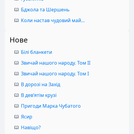
Бджола та Шершень
Коли настав чудовий май…
Нове
Білі бланкети
Звичай нашого народу. Том II
Звичай нашого народу. Том I
В дорозі на Захід
В дев’ятім крузі
Пригоди Марка Чубатого
Ясир
Навіщо?