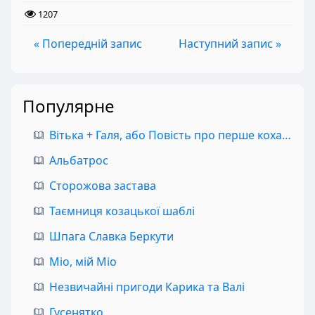
1207
« Попередній запис
Наступний запис »
Популярне
Вітька + Галя, або Повість про перше кохання
Альбатрос
Сторожова застава
Таємниця козацької шаблі
Шпага Славка Беркути
Міо, мій Міо
Незвичайні пригоди Карика та Валі
Гусенятко