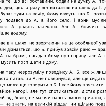
 те, що всі обставини, бодай на думку А., точ
 дня, цього разу він витрачає на шлях до Г. 
буває туди на вечір, йому кажуть, що Б., розгн
му подався до А. в його село, і вони мусіл
розі. А. радять зачекати. Але А., боячись з
ішає додому.
ає він шлях, не звертаючи на це особливої ува
ін дізнається, що Б. прибув зовсім рано — зраз
 А. на брамі, нагадав йому про справу, але А. 
н мусить поспішати з дому.
а таку незрозумілу поведінку А., Б. все ж лиш
асто питав, чи А. не повернувся, але ще сидить 
що може ще говорити з Б. І все йому пояснити, 
айже нагорі, але тут спотикається, дістає роз
й від болю, не маючи навіть змоги кричати, л
. — не знати, на великій віддалі чи щільно по