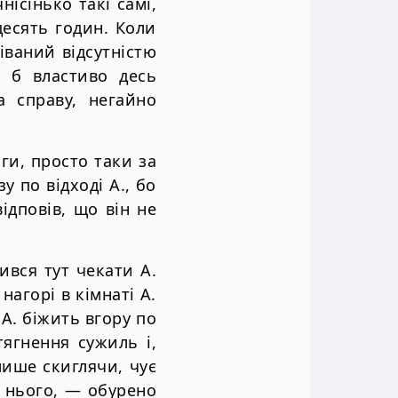
нісінько такі самі,
десять годин. Коли
іваний відсутністю
и б властиво десь
а справу, негайно
ги, просто таки за
у по відході А., бо
відповів, що він не
ився тут чекати А.
нагорі в кімнаті А.
А. біжить вгору по
тягнення сужиль і,
ише скиглячи, чує
вз нього, — обурено