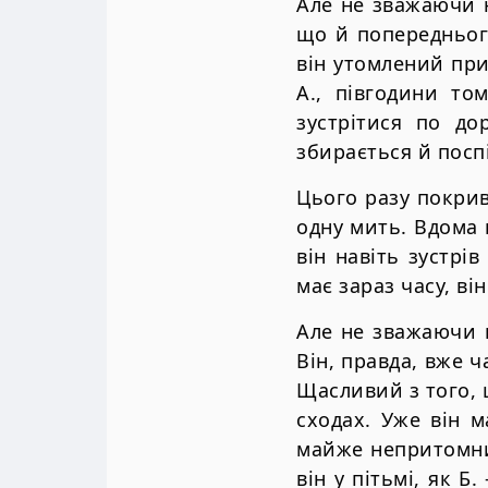
Але не зважаючи на
що й попереднього
він утомлений при
А., півгодини то
зустрітися по до
збирається й посп
Цього разу покрив
одну мить. Вдома в
він навіть зустрів
має зараз часу, ві
Але не зважаючи н
Він, правда, вже ч
Щасливий з того, 
сходах. Уже він м
майже непритомни
він у пітьмі, як Б