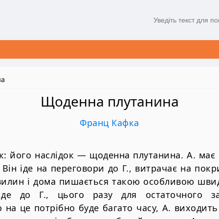
на
Щоденна плутанина
Франц Кафка
: його наслідок — щоденна плутанина. А. має 
 Він іде на переговори до Г., витрачає на покр
хвилин і дома пишається такою особливою швид
де до Г., цього разу для остаточного за
на це потрібно буде багато часу, А. виходить