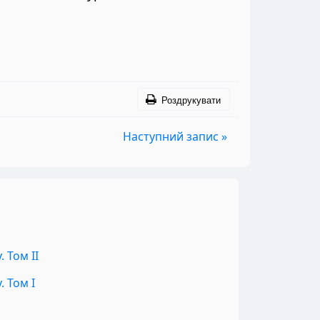
Роздрукувати
Наступний запис »
 Том II
 Том I