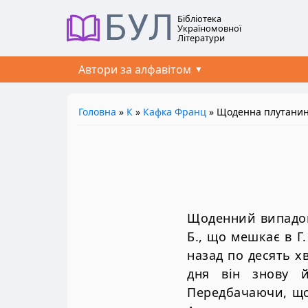
БУЛ
Бібліотека
Україномовної
Літератури
Автори за алфавітом
Головна
»
К
»
Кафка Франц
» Щоденна плутани
Щоденний випадок
Б., що мешкає в Г.
назад по десять 
дня він знову й
Передбачаючи, що 