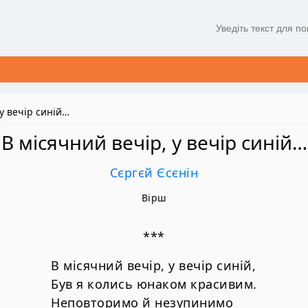
 у вечір синій…
В місячний вечір, у вечір синій…
Сєргєй Єсєнін
Вірш
***
В місячний вечір, у вечір синій,
Був я колись юнаком красивим.
Неповторимо й незупинимо