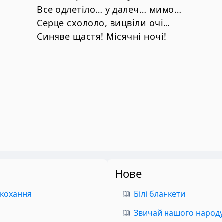
Все одлетіло… у далеч… мимо…
Серце схололо, вицвіли очі…
Синяве щастя! Місячні ночі!
Нове
 кохання
Білі бланкети
Звичай нашого народу.