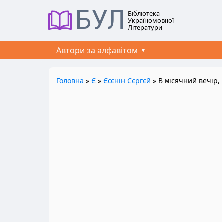
БУЛ
Бібліотека
Україномовної
Літератури
Автори за алфавітом
Головна
»
Є
»
Єсєнін Сєргєй
» В місячний вечір,