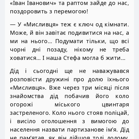
«Іван Іванович» та раптом зайде до нас,
поздоровить з перемогою!
— У «Мисливця» теж є ключ од кімнати.
Може, й він завітає подивитися на нас, а
ми на нього… Подумати тільки, що всі
чорні дні позаду, нікому не треба
ховатися… І наша Стефа могла б жити…
Дід і сьогодні ще не наважувався
розповісти дружині про долю їхнього
«Мисливця». Вже через три місяці після
знайомства дід побачив його коло
огорожі міського цвинтаря
застреленого. Коло нього стояв поліцай,
і висіло оголошення з вимогою до
населення назвати партизанове ім’я. Дід
не пам’ятав, як він дійшов тоді додому.