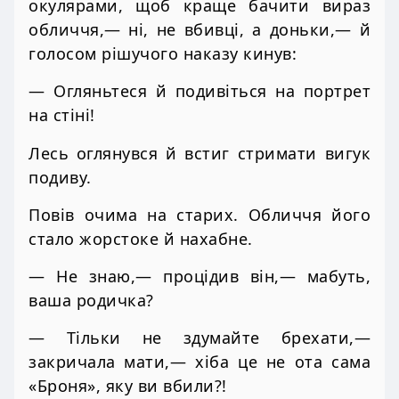
окулярами, щоб краще бачити вираз
обличчя,— ні, не вбивці, а доньки,— й
голосом рішучого наказу кинув:
— Огляньтеся й подивіться на портрет
на стіні!
Лесь оглянувся й встиг стримати вигук
подиву.
Повів очима на старих. Обличчя його
стало жорстоке й нахабне.
— Не знаю,— процідив він,— мабуть,
ваша родичка?
— Тільки не здумайте брехати,—
закричала мати,— хіба це не ота сама
«Броня», яку ви вбили?!