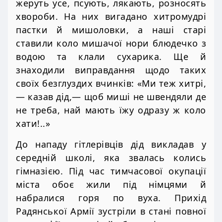
жеруть усе, псують, лякають, розносять
хвороби. На них вигадано хитромудрі
пастки й мишоловки, а наші старі
ставили коло мишачої нори блюдечко з
водою та клали сухарика. Ще й
знаходили виправдання щодо таких
своїх безглуздих вчинків: «Ми теж хитрі,
— казав дід,— щоб миші не швендяли де
не треба, най мають їжу одразу ж коло
хати!..»
До нападу гітлерівців дід викладав у
середній школі, яка звалась колись
гімназією. Під час тимчасової окупації
міста обоє жили під німцями й
набралися горя по вуха. Прихід
Радянської Армії зустріли в стані повної