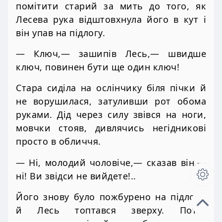
помітити старий за мить до того, як
Лесева рука відштовхнула його в кут і
він упав на підлогу.
— Ключ,— зашипів Лесь,— швидше
ключ, повинен бути ще один ключ!
Стара сиділа на ослінчику біля пічки й
не ворушилася, затуливши рот обома
руками. Дід через силу звівся на ноги,
мовчки стояв, дивлячись негідникові
просто в обличчя.
— Ні, молодий чоловіче,— сказав він,—
ні! Ви звідси не вийдете!..
Його знову було пожбурено на підлогу,
й Лесь топтався зверху. Потім