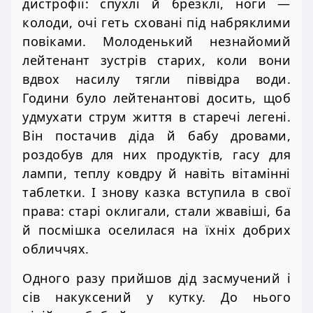
дистрофії: спухлі й брезклі, ноги —
колоди, очі геть сховані під набряклими
повіками. Молоденький незнайомий
лейтенант зустрів старих, коли вони
вдвох насилу тягли піввідра води.
Години було лейтенантові досить, щоб
удмухати струм життя в старечі легені.
Він постачив діда й бабу дровами,
роздобув для них продуктів, гасу для
лампи, теплу ковдру й навіть вітамінні
таблетки. І знову казка вступила в свої
права: старі оклигали, стали жвавіші, ба
й посмішка оселилася на їхніх добрих
обличчях.
Одного разу прийшов дід засмучений і
сів накуксений у кутку. До нього