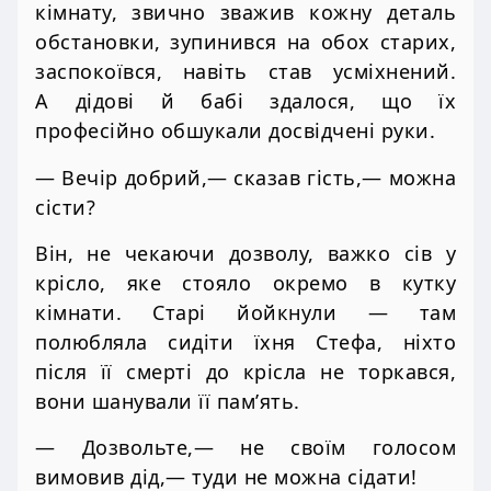
кімнату, звично зважив кожну деталь
обстановки, зупинився на обох старих,
заспокоївся, навіть став усміхнений.
А дідові й бабі здалося, що їх
професійно обшукали досвідчені руки.
— Вечір добрий,— сказав гість,— можна
сісти?
Він, не чекаючи дозволу, важко сів у
крісло, яке стояло окремо в кутку
кімнати. Старі йойкнули — там
полюбляла сидіти їхня Стефа, ніхто
після її смерті до крісла не торкався,
вони шанували її пам’ять.
— Дозвольте,— не своїм голосом
вимовив дід,— туди не можна сідати!