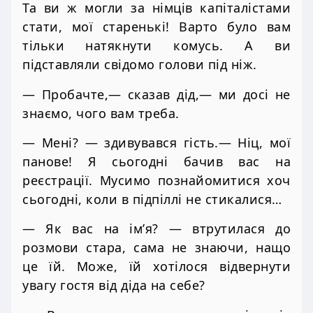
Та ви ж могли за німців капіталістами
стати, мої старенькі! Варто було вам
тільки натякнути комусь. А ви
підставляли свідомо голови під ніж.
— Пробачте,— сказав дід,— ми досі не
знаємо, чого вам треба.
— Мені? — здивувався гість.— Ніц, мої
панове! Я сьогодні бачив вас на
реєстрації. Мусимо познайомитися хоч
сьогодні, коли в підпіллі не стикалися…
— Як вас на ім’я? — втрутилася до
розмови стара, сама не знаючи, нащо
це їй. Може, їй хотілося відвернути
увагу гостя від діда на себе?