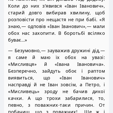
Коли до них з’явився «Іван Іванович»,
старий довго вибирав хвилину, щоб
розповісти про нещастя не при бабі. «Я
знаю,— одповів «Іван Іванович»,— мали
обох нас захопити. В боротьбі всіляко
буває…»
— Безумовно,— зауважив дружині дід,—
я саме й маю їх обох на увазі:
«Мисливця» й «Івана Івановича».
Безперечно, зайдуть обоє і раптом
виявиться, що «Іван Іванович»
насправді й не Іван зовсім, а Петро, і
«Мисливець» зроду не бачив дикої
качки. А що трохи забарилися, то,
певно, з поважних-таки причин. От
побачиш, що з поважних!.. Ще ж і