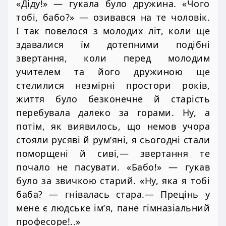
«Діду!» — гукала було дружина. «Чого
тобі, бабо?» — озивався на те чоловік.
І так повелося з молодих літ, коли ще
здавалися їм дотепними подібні
звертання, коли перед молодим
учителем та його дружиною ще
стелилися незмірні простори років,
життя було безконечне й старість
перебувала далеко за горами. Ну, а
потім, як виявилось, що немов учора
стояли русяві й рум’яні, я сьогодні стали
поморщені й сиві,— звертання те
почало не пасувати. «Бабо!» — гукав
було за звичкою старий. «Ну, яка я тобі
баба? — гнівалась стара.— Прецінь у
мене є людське ім’я, пане гімназіальний
професоре!..»