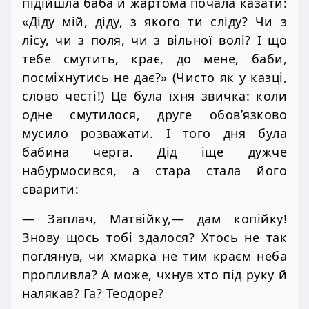
підійшла баба й жартома почала казати:
«Діду мій, діду, з якого ти сліду? Чи з
лісу, чи з поля, чи з вільної волі? І що
тебе смутить, крає, до мене, баби,
посміхнутись не дає?» (Чисто як у казці,
слово честі!) Це була їхня звичка: коли
одне смутилося, друге обов’язково
мусило розважати. І того дня була
бабина черга. Дід іще дужче
набурмосився, а стара стала його
сварити:
— Заплач, Матвійку,— дам копійку!
Знову щось тобі здалося? Хтось не так
поглянув, чи хмарка не тим краєм неба
пропливла? А може, чхнув хто під руку й
налякав? Га? Теодоре?