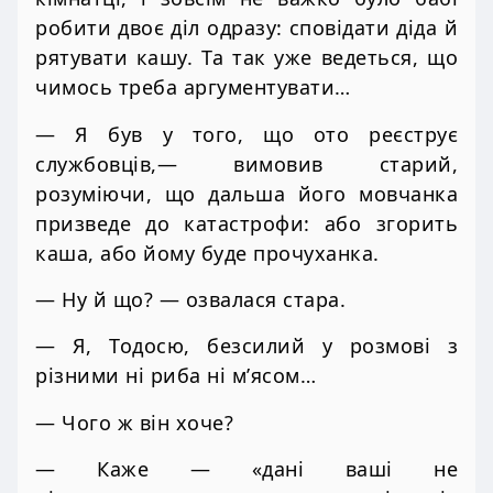
робити двоє діл одразу: сповідати діда й
рятувати кашу. Та так уже ведеться, що
чимось треба аргументувати…
— Я був у того, що ото реєструє
службовців,— вимовив старий,
розуміючи, що дальша його мовчанка
призведе до катастрофи: або згорить
каша, або йому буде прочуханка.
— Ну й що? — озвалася стара.
— Я, Тодосю, безсилий у розмові з
різними ні риба ні м’ясом…
— Чого ж він хоче?
— Каже — «дані ваші не