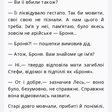
— Ви її вбили також?
— Її ліквідувало гестапо. Так би мовити,
свої свою не пізнали. А нам цього й
треба. Ім’я у неї, пам’ятаю, було якесь
зовсім не арійське — Броня…
— Броня?! — пошепки вимовив дід.
— Атож, Броня. Вам знайоме це ім’я?
— Ні,— твердо відповіла мати загиблої
Стефи, відомої в підпіллі як «Броня».
— От і добре,— зазначив Лесь,— воно
було, безумовно, не справжнє. Справжнє
вона відмовилась назвати.
Старі довго мовчали, прибиті й понімілі,