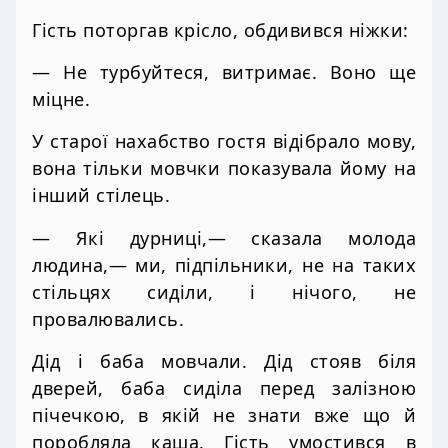
Гість поторгав крісло, обдивився ніжки:
— Не турбуйтеся, витримає. Воно ще
міцне.
У старої нахабство гостя відібрало мову,
вона тільки мовчки показувала йому на
інший стілець.
— Які дурниці,— сказала молода
людина,— ми, підпільники, не на таких
стільцях сиділи, і нічого, не
провалювались.
Дід і баба мовчали. Дід стояв біля
дверей, баба сиділа перед залізною
пічечкою, в якій не знати вже що й
поробляла каша. Гість умостився в