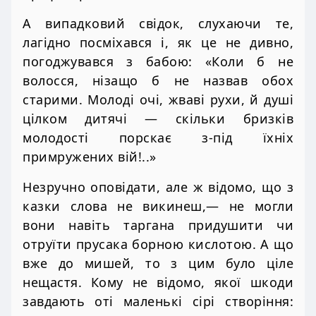
А випадковий свідок, слухаючи те,
лагідно посміхався і, як це не дивно,
погоджувався з бабою: «Коли б не
волосся, нізащо б не назвав обох
старими. Молоді очі, жваві рухи, й душі
цілком дитячі — скільки бризків
молодості порскає з-під їхніх
примружених вій!..»
Незручно оповідати, але ж відомо, що з
казки слова не викинеш,— не могли
вони навіть таргана придушити чи
отруїти прусака борною кислотою. А що
вже до мишей, то з цим було ціле
нещастя. Кому не відомо, якої шкоди
завдають оті маленькі сірі створіння: