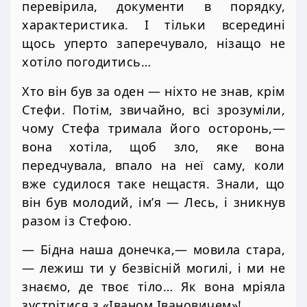
перевірила, документи в порядку,
характеристика. І тільки всередині
щось уперто заперечувало, нізащо не
хотіло погодитись…
Хто він був за оден — ніхто не знав, крім
Стефи. Потім, звичайно, всі зрозуміли,
чому Стефа тримала його осторонь,—
вона хотіла, щоб зло, яке вона
передчувала, впало на неї саму, коли
вже судилося таке нещастя. Знали, що
він був молодий, ім’я — Лесь, і зникнув
разом із Стефою.
— Бідна наша донечка,— мовила стара,
— лежиш ти у безвісній могилі, і ми не
знаємо, де твоє тіло… Як вона мріяла
зустрітися з «Іваном Івановичем»!