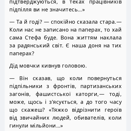
підтверджуються, в теках працівників
підпілля ви не значитесь…»
— Та й годі? — спокійно сказала стара.—
Коли нас не записано на паперах, то хай
сама Стефа буде. Вона життям наклала
за радянський світ. Є наша доня на тих
паперах?
Дід мовчки кивнув головою.
— Він сказав, що коли повернуться
підпільники з фронтів, партизанських
загонів, фашистської каторги,— тоді,
може, щось і з’ясується, а до того часу
що скажеш? «Тяжко відрізнити героїв
від звичайних людей, обивателів, коли
гинули мільйони…»