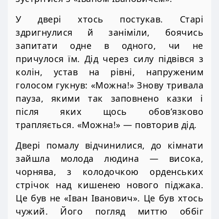
У двері хтось постукав. Старі
здригнулися й заніміли, боячись
запитати одне в одного, чи не
причулося їм. Дід через силу підвівся з
колін, устав на рівні, напруженим
голосом гукнув: «Можна!» Знову тривала
пауза, якими так заповнено казки і
після яких щось обов’язково
трапляється. «Можна!» — повторив дід.
Двері помалу відчинилися, до кімнати
зайшла молода людина — висока,
чорнява, з колодочкою орденських
стрічок над кишенею нового піджака.
Це був не «Іван Іванович». Це був хтось
чужий. Його погляд миттю оббіг