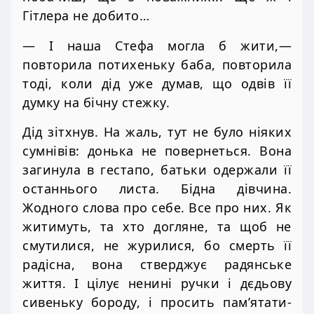
Гітлера не добито…
— І наша Стефа могла б жити,—
повторила потихеньку баба, повторила
тоді, коли дід уже думав, що одвів її
думку на бічну стежку.
Дід зітхнув. На жаль, тут не було ніяких
сумнівів: донька не повернеться. Вона
загинула в гестапо, батьки одержали її
останнього листа. Бідна дівчина.
Жодного слова про себе. Все про них. Як
житимуть, та хто догляне, та щоб не
смутилися, не журилися, бо смерть її
радісна, вона стверджує радянське
життя. І цілує ненині ручки і дєдьову
сивеньку бороду, і просить пам’ятати-