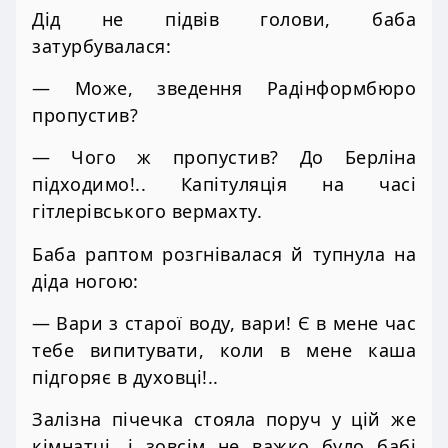
Дід не підвів голови, баба
затурбувалася:
— Може, зведення Радінформбюро
пропустив?
— Чого ж пропустив? До Берліна
підходимо!.. Капітуляція на часі
гітлерівського вермахту.
Баба раптом розгнівалася й тупнула на
діда ногою:
— Вари з старої воду, вари! Є в мене час
тебе випитувати, коли в мене каша
підгоряє в духовці!..
Залізна пічечка стояла поруч у цій же
кімнатці, і зовсім не важко було бабі