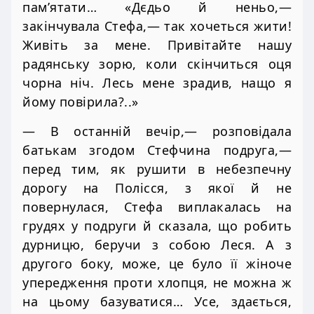
пам’ятати… «Дєдьо й неньо,—
закінчувала Стефа,— так хочеться жити!
Живіть за мене. Привітайте нашу
радянську зорю, коли скінчиться оця
чорна ніч. Лесь мене зрадив, нащо я
йому повірила?..»
— В останній вечір,— розповідала
батькам згодом Стефчина подруга,—
перед тим, як рушити в небезпечну
дорогу на Полісся, з якої й не
повернулася, Стефа виплакалась на
грудях у подруги й сказала, що робить
дурницю, беручи з собою Леся. А з
другого боку, може, це було її жіноче
упередження проти хлопця, не можна ж
на цьому базуватися… Усе, здається,