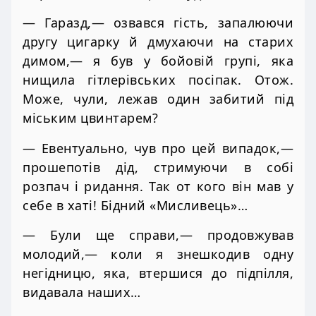
— Гаразд,— озвався гість, запалюючи
другу цигарку й дмухаючи на старих
димом,— я був у бойовій групі, яка
нищила гітлерівських посіпак. Отож.
Може, чули, лежав один забитий під
міським цвинтарем?
— Евентуально, чув про цей випадок,—
прошепотів дід, стримуючи в собі
розпач і ридання. Так от кого він мав у
себе в хаті! Бідний «Мисливець»…
— Були ще справи,— продовжував
молодий,— коли я знешкодив одну
негідницю, яка, втершися до підпілля,
видавала наших…