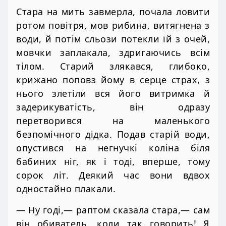
Стара на мить завмерла, почала ловити
ротом повітря, мов рибина, витягнена з
води, й потім сльози потекли їй з очей,
мовчки заплакала, здригаючись всім
тілом. Старий злякався, глибоко,
крижано поповз йому в серце страх, з
нього злетіли вся його витримка й
задерикуватість, він одразу
перетворився на маленького
безпомічного дідка. Подав старій води,
опустився на негнучкі коліна біля
бабиних ніг, як і тоді, вперше, тому
сорок літ. Деякий час вони вдвох
одностайно плакали.
— Ну годі,— раптом сказала стара,— сам
він обиватель, коли так говорить! Я