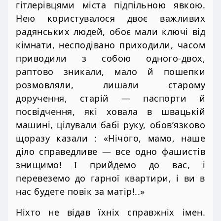
гітлерівцями міста підпільною явкою.
Нею користувалося двоє важливих
радянських людей, обоє мали ключі від
кімнати, несподівано приходили, часом
приводили з собою одного-двох,
раптово зникали, мало й пошепки
розмовляли, лишали старому
доручення, старій — паспорти й
посвідчення, які ховала в швацькій
машині, цілували бабі руку, обов’язково
щоразу казали : «Нічого, мамо, наше
діло справедливе — все одно фашистів
знищимо! І прийдемо до вас, і
перевеземо до гарної квартири, і ви в
нас будете повік за матір!..»
Ніхто не відав їхніх справжніх імен.