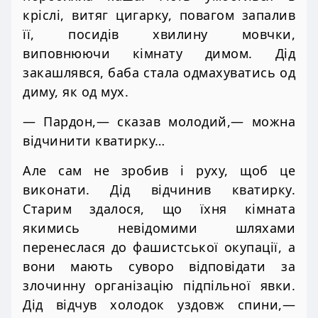
кріслі, витяг цигарку, повагом запалив
її, посидів хвилину мовчки,
виповнюючи кімнату димом. Дід
закашлявся, баба стала одмахуватись од
диму, як од мух.
— Пардон,— сказав молодий,— можна
відчинити кватирку…
Але сам не зробив і руху, щоб це
виконати. Дід відчинив кватирку.
Старим здалося, що їхня кімната
якимись невідомими шляхами
перенеслася до фашистської окупації, а
вони мають суворо відповідати за
злочинну організацію підпільної явки.
Дід відчув холодок уздовж спини,—