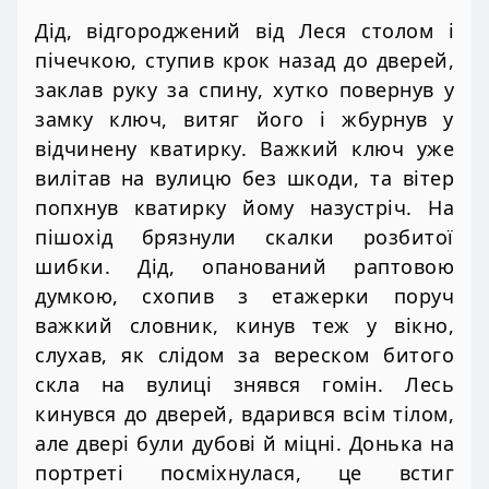
Дід, відгороджений від Леся столом і
пічечкою, ступив крок назад до дверей,
заклав руку за спину, хутко повернув у
замку ключ, витяг його і жбурнув у
відчинену кватирку. Важкий ключ уже
вилітав на вулицю без шкоди, та вітер
попхнув кватирку йому назустріч. На
пішохід брязнули скалки розбитої
шибки. Дід, опанований раптовою
думкою, схопив з етажерки поруч
важкий словник, кинув теж у вікно,
слухав, як слідом за вереском битого
скла на вулиці знявся гомін. Лесь
кинувся до дверей, вдарився всім тілом,
але двері були дубові й міцні. Донька на
портреті посміхнулася, це встиг