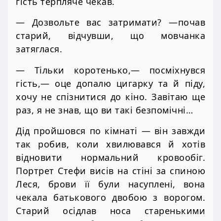
гість терпляче чекав.
— Дозвольте вас затримати? —почав
старий, відчувши, що мовчанка
затяглася.
— Тільки коротенько,— посміхнувся
гість,— оце допалю цигарку та й піду,
хочу не спізнитися до кіно. Завітаю ще
раз, я не знав, що ви такі безпомічні…
Дід пройшовся по кімнаті — він завжди
так робив, коли хвилювався й хотів
відновити нормальний кровообіг.
Портрет Стефи висів на стіні за спиною
Леся, брови її були насуплені, вона
чекала батькового двобою з ворогом.
Старий осідлав носа старенькими