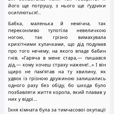
його ще потрушу, з нього ще ґудзики
осиплються!..
Бабка, маленька й немічна, так
переконливо тупотіла невеличкою
ногою, так грізно вимахувала
крихітними кулачками, що дід подумав
про того нечему, на якого впаде бабин
гнів. «Гаряча в мене стара,— пишався
дід,— кому хочеш страху нажене!..» І він
щиро не пам’ятав на ту хвилину, як
удвох із грізною дружиною залишились
одного разу без обіду, бо шкода було
позбавляти життя коропа, який плавав у
них у відрі…
Їхня кімната була за тимчасової окупації