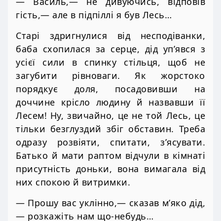
— Василь,— не дивуючись, відповів
гість,— але в підпіллі я був Лесь…
Старі здригнулися від несподіванки,
баба схопилася за серце, дід уп’явся з
усієї сили в спинку стільця, щоб не
загубити рівноваги. Як жорстоко
порядкує доля, посадовивши на
доччине крісло людину й назвавши її
Лесем! Ну, звичайно, це не той Лесь, це
тільки безглуздий збіг обставин. Треба
одразу розвіяти, спитати, з’ясувати.
Батько й мати раптом відчули в кімнаті
присутність доньки, вона вимагала від
них спокою й витримки.
— Прошу вас уклінно,— сказав м’яко дід,
— розкажіть нам що-небудь…