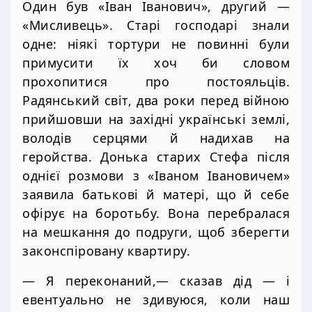
Один був «Іван Іванович», другий —
«Мисливець». Старі господарі знали
одне: ніякі тортури не повинні були
примусити їх хоч би словом
прохопитися про постояльців.
Радянський світ, два роки перед війною
прийшовши на західні українські землі,
володів серцями й надихав на
геройства. Донька старих Стефа після
однієї розмови з «Іваном Івановичем»
заявила батькові й матері, що й себе
офірує на боротьбу. Вона перебралася
на мешкання до подруги, щоб зберегти
законспіровану квартиру.
— Я переконаний,— сказав дід — і
евентуально не здивуюся, коли наш