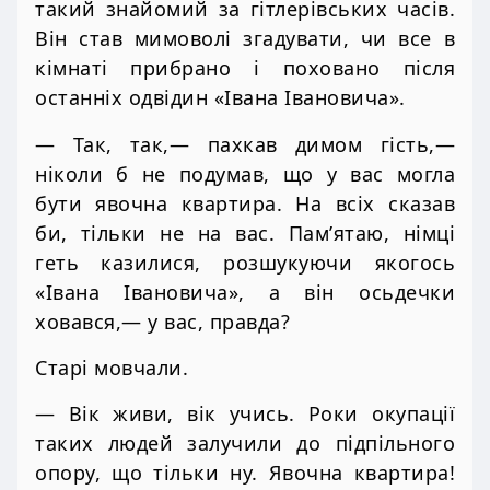
такий знайомий за гітлерівських часів.
Він став мимоволі згадувати, чи все в
кімнаті прибрано і поховано після
останніх одвідин «Івана Івановича».
— Так, так,— пахкав димом гість,—
ніколи б не подумав, що у вас могла
бути явочна квартира. На всіх сказав
би, тільки не на вас. Пам’ятаю, німці
геть казилися, розшукуючи якогось
«Івана Івановича», а він осьдечки
ховався,— у вас, правда?
Старі мовчали.
— Вік живи, вік учись. Роки окупації
таких людей залучили до підпільного
опору, що тільки ну. Явочна квартира!