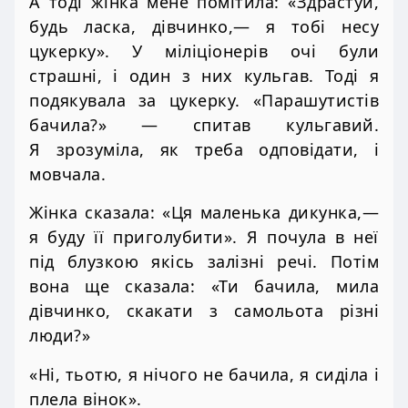
А тоді жінка мене помітила: «Здрастуй,
будь ласка, дівчинко,— я тобі несу
цукерку». У міліціонерів очі були
страшні, і один з них кульгав. Тоді я
подякувала за цукерку. «Парашутистів
бачила?» — спитав кульгавий.
Я зрозуміла, як треба одповідати, і
мовчала.
Жінка сказала: «Ця маленька дикунка,—
я буду її приголубити». Я почула в неї
під блузкою якісь залізні речі. Потім
вона ще сказала: «Ти бачила, мила
дівчинко, скакати з самольота різні
люди?»
«Ні, тьотю, я нічого не бачила, я сиділа і
плела вінок».