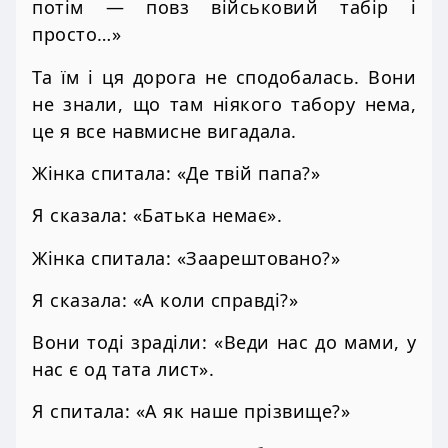
потім — повз військовий табір і
просто…»
Та їм і ця дорога не сподобалась. Вони
не знали, що там ніякого табору нема,
це я все навмисне вигадала.
Жінка спитала: «Де твій папа?»
Я сказала: «Батька немає».
Жінка спитала: «Заарештовано?»
Я сказала: «А коли справді?»
Вони тоді зраділи: «Веди нас до мами, у
нас є од тата лист».
Я спитала: «А як наше прізвище?»