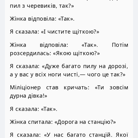
пил з черевиків, так?»
Жінка відповіла: «Так».
Я сказала: «І чистите щіткою?»
Жінка відповіла: «Так». Потім
розсердилась: «Якою щіткою?»
Я сказала: «Дуже багато пилу на дорозі,
а у вас у всіх ноги чисті,— чого це так?»
Міліціонер став кричать: «Ти зовсім
дурна дівка!»
Я сказала: «Так».
Жінка спитала: «Дорога на станцію?»
Я сказала: «У нас багато станцій. Якої