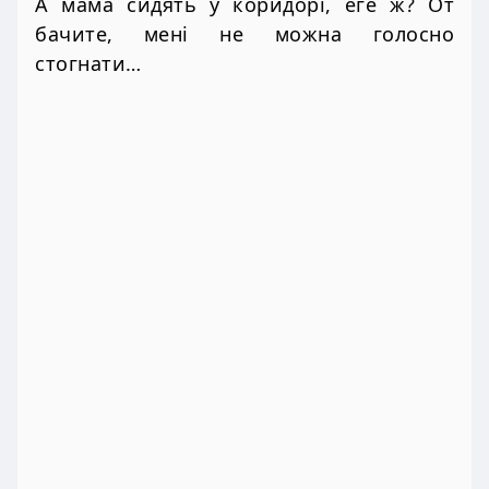
А мама сидять у коридорі, еге ж? От
бачите, мені не можна голосно
стогнати…