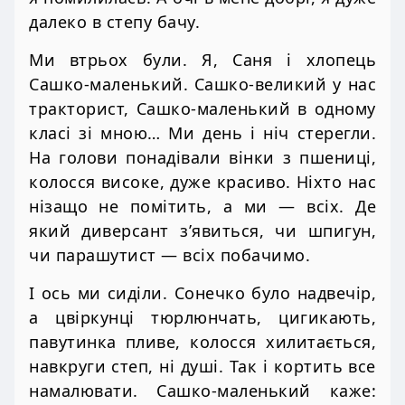
далеко в степу бачу.
Ми втрьох були. Я, Саня і хлопець
Сашко-маленький. Сашко-великий у нас
тракторист, Сашко-маленький в одному
класі зі мною… Ми день і ніч стерегли.
На голови понадівали вінки з пшениці,
колосся високе, дуже красиво. Ніхто нас
нізащо не помітить, а ми — всіх. Де
який диверсант з’явиться, чи шпигун,
чи парашутист — всіх побачимо.
І ось ми сиділи. Сонечко було надвечір,
а цвіркунці тюрлюнчать, цигикають,
павутинка пливе, колосся хилитається,
навкруги степ, ні душі. Так і кортить все
намалювати. Сашко-маленький каже: