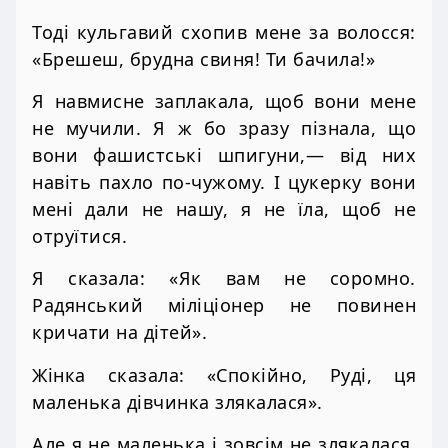
Тоді кульгавий схопив мене за волосся:
«Брешеш, брудна свиня! Ти бачила!»
Я навмисне заплакала, щоб вони мене
не мучили. Я ж бо зразу пізнала, що
вони фашистські шпигуни,— від них
навіть пахло по-чужому. І цукерку вони
мені дали не нашу, я не їла, щоб не
отруїтися.
Я сказала: «Як вам не соромно.
Радянський міліціонер не повинен
кричати на дітей».
Жінка сказала: «Спокійно, Руді, ця
маленька дівчинка злякалася».
Але я не маленька і зовсім не злякалася.