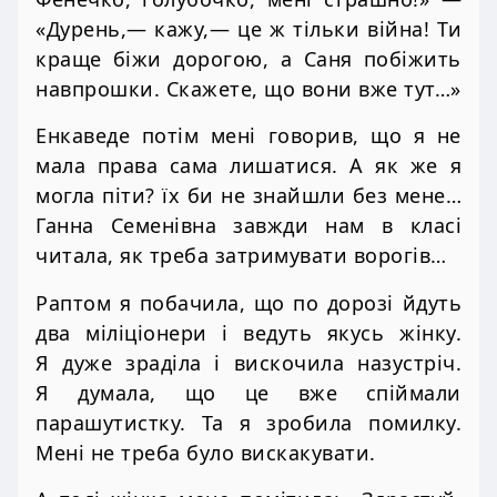
«Дурень,— кажу,— це ж тільки війна! Ти
краще біжи дорогою, а Саня побіжить
навпрошки. Скажете, що вони вже тут…»
Енкаведе потім мені говорив, що я не
мала права сама лишатися. А як же я
могла піти? їх би не знайшли без мене…
Ганна Семенівна завжди нам в класі
читала, як треба затримувати ворогів…
Раптом я побачила, що по дорозі йдуть
два міліціонери і ведуть якусь жінку.
Я дуже зраділа і вискочила назустріч.
Я думала, що це вже спіймали
парашутистку. Та я зробила помилку.
Мені не треба було вискакувати.