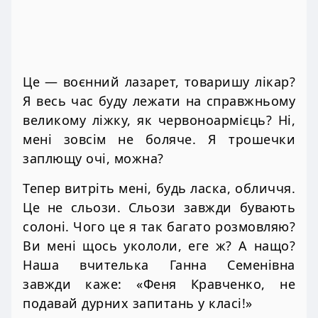
Це — воєнний лазарет, товаришу лікар?
Я весь час буду лежати на справжньому
великому ліжку, як червоноармієць? Ні,
мені зовсім не боляче. Я трошечки
заплющу очі, можна?
Тепер витріть мені, будь ласка, обличчя.
Це не сльози. Сльози завжди бувають
солоні. Чого це я так багато розмовляю?
Ви мені щось укололи, еге ж? А нащо?
Наша вчителька Ганна Семенівна
завжди каже: «Феня Кравченко, не
подавай дурних запитань у класі!»