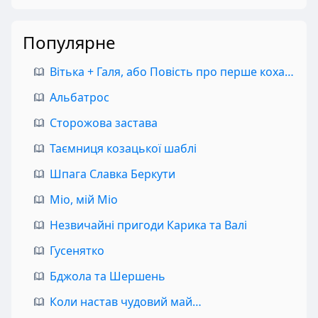
Популярне
Вітька + Галя, або Повість про перше кохання
Альбатрос
Сторожова застава
Таємниця козацької шаблі
Шпага Славка Беркути
Міо, мій Міо
Незвичайні пригоди Карика та Валі
Гусенятко
Бджола та Шершень
Коли настав чудовий май…