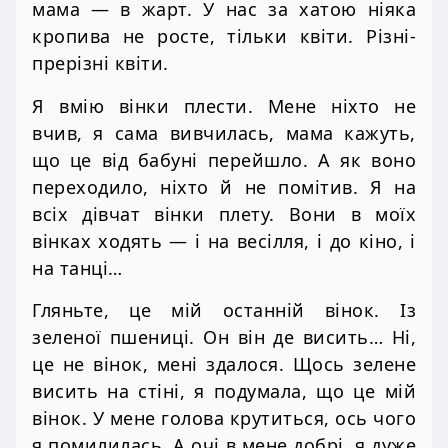
мама — в жарт. У нас за хатою ніяка
кропива не росте, тільки квіти. Різні-
прерізні квіти.
Я вмію вінки плести. Мене ніхто не
вчив, я сама вивчилась, мама кажуть,
що це від бабуні перейшло. А як воно
переходило, ніхто й не помітив. Я на
всіх дівчат вінки плету. Вони в моїх
вінках ходять — і на весілля, і до кіно, і
на танці…
Гляньте, це мій останній вінок. Із
зеленої пшениці. Он він де висить… Ні,
це не вінок, мені здалося. Щось зелене
висить на стіні, я подумала, що це мій
вінок. У мене голова крутиться, ось чого
я помилилась. А очі в мене добрі, я дуже