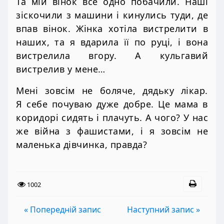
Та мій вінок все одно побачили. Наші
зіскочили з машини і кинулись туди, де
впав вінок. Жінка хотіла вистрелити в
наших, та я вдарила її по руці, і вона
вистрелила вгору. А кульгавий
вистрелив у мене…
Мені зовсім не боляче, дядьку лікар.
Я себе почуваю дуже добре. Це мама в
коридорі сидять і плачуть. А чого? У нас
же війна з фашистами, і я зовсім не
маленька дівчинка, правда?
1002
« Попередній запис
Наступний запис »