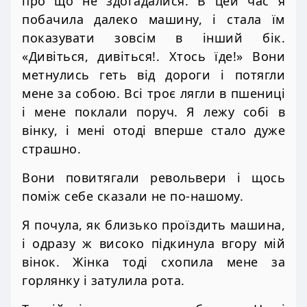
про що не здогадалися. В цей час я
побачила далеко машину, і стала їм
показувати зовсім в інший бік.
«Дивіться, дивіться!. Хтось їде!» Вони
метнулись геть від дороги і потягли
мене за собою. Всі троє лягли в пшениці
і мене поклали поруч. Я лежу собі в
вінку, і мені отоді вперше стало дуже
страшно.
Вони повитягали револьвери і щось
поміж себе сказали не по-нашому.
Я почула, як близько проїздить машина,
і одразу ж високо підкинула вгору мій
вінок. Жінка тоді схопила мене за
горлянку і затулила рота.