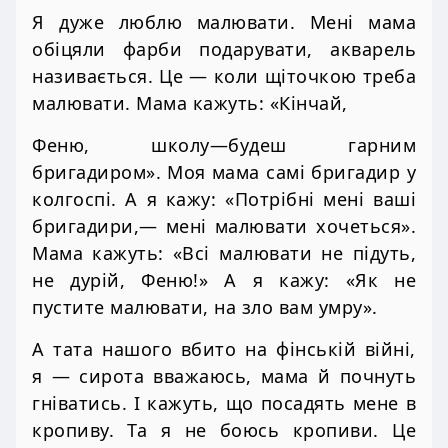
Я дуже люблю малювати. Мені мама
обіцяли фарби подарувати, акварель
називається. Це — коли щіточкою треба
малювати. Мама кажуть: «Кінчай,
Феню, школу—будеш гарним
бригадиром». Моя мама самі бригадир у
колгоспі. А я кажу: «Потрібні мені ваші
бригадири,— мені малювати хочеться».
Мама кажуть: «Всі малювати не підуть,
не дурій, Феню!» А я кажу: «Як не
пустите малювати, на зло вам умру».
А тата нашого вбито на фінській війні,
я — сирота вважаюсь, мама й почнуть
гніватись. І кажуть, що посадять мене в
кропиву. Та я не боюсь кропиви. Це