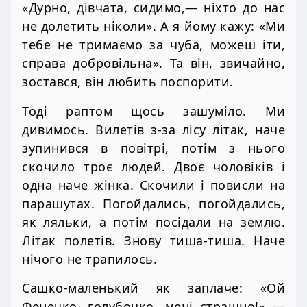
«Дурно, дівчата, сидимо,— ніхто до нас
не долетить ніколи». А я йому кажу: «Ми
тебе не тримаємо за чуба, можеш іти,
справа добровільна». Та він, звичайно,
зостався, він любить поспорити.
Тоді раптом щось зашуміло. Ми
дивимось. Вилетів з-за лісу літак, наче
зупинився в повітрі, потім з нього
скочило троє людей. Двоє чоловіків і
одна наче жінка. Скочили і повисли на
парашутах. Погойдались, погойдались,
як ляльки, а потім посідали на землю.
Літак полетів. Знову тиша-тиша. Наче
нічого не трапилось.
Сашко-маленький як заплаче: «Ой
Фенечко, голубочко, мені страшно!» —