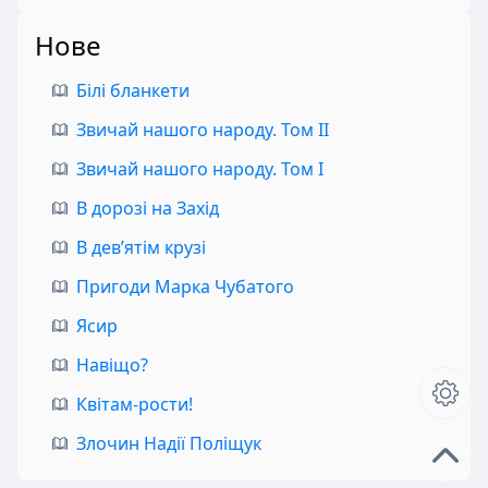
Нове
Білі бланкети
Звичай нашого народу. Том II
Звичай нашого народу. Том I
В дорозі на Захід
В дев’ятім крузі
Пригоди Марка Чубатого
Ясир
Навіщо?
Квітам-рости!
Злочин Надії Поліщук