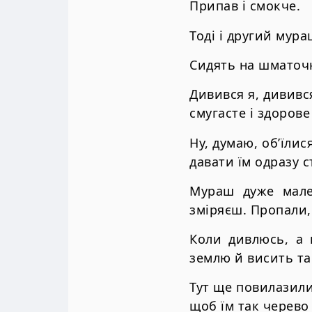
Припав і смокче.
Тоді і другий мура
Сидять на шматочку
Дивився я, дививс
смугасте і здорове
Ну, думаю, об’їлис
давати їм одразу с
Мураш дуже мале
зміряєш. Пропали,
Коли дивлюсь, а 
землю й висить та
Тут ще повилазили 
щоб їм так черево