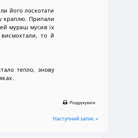
чали його лоскотати
ку краплю. Припали
цей мураш мусив їх
 висмоктали, то й
стало тепло, знову
яках.
Роздрукувати
Наступний запис »