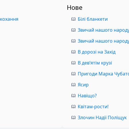
Нове
 кохання
Білі бланкети
Звичай нашого народу.
Звичай нашого народу.
В дорозі на Захід
В дев’ятім крузі
Пригоди Марка Чубат
Ясир
Навіщо?
Квітам-рости!
Злочин Надії Поліщук