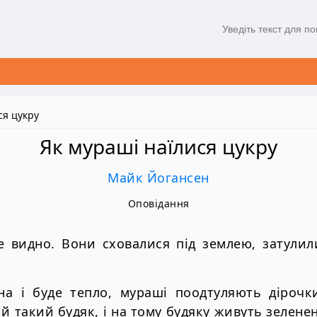
ся цукру
Як мураші наїлися цукру
Майк Йогансен
Оповідання
 видно. Вони сховалися під землею, затулили
на і буде тепло, мураші поодтуляють дірочк
 такий будяк, і на тому будяку живуть зеленен