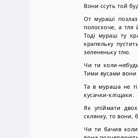
Вони ссуть той бу
От мураші позлаз
полоскоче, а тля 
Тоді мураш ту кра
крапельку пустит
зелененьку тлю.
Чи ти коли-небудь
Тими вусами вони 
Та в мураша не ті
кусачки-кліщаки.
Як упіймати двох
склянку, то вони, 
Чи ти бачив колис
вони позчеплюютьс