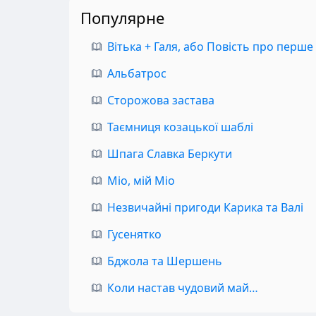
Популярне
Вітька + Галя, або Повість про перше
Альбатрос
Сторожова застава
Таємниця козацької шаблі
Шпага Славка Беркути
Міо, мій Міо
Незвичайні пригоди Карика та Валі
Гусенятко
Бджола та Шершень
Коли настав чудовий май…