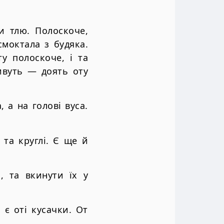
и тлю. Полоскоче,
смоктала з будяка.
ту полоскоче, і та
ивуть — доять оту
 а на голові вуса.
 та круглі. Є ще й
, та вкинути їх у
 є оті кусачки. От