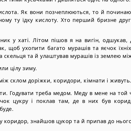
кислота. Як вони позчеплюються, то й починаю
ому ту їдку кислоту. Хто перший бризне друг
ик у хаті. Літом пішов я на вигін, одшукав,
к, щоб ухопити багато мурашів та яєчок їхніх,
два скельця та й улаштував мурашів із землею м
ли цілу зиму.
між склом доріжки, коридори, кімнати і живуть
ати. Годувати треба медом. Меду в мене на той 
ок цукру і поклав там, де в них був корид
буде.
у коридор, знайшов цукор та й припав до нього