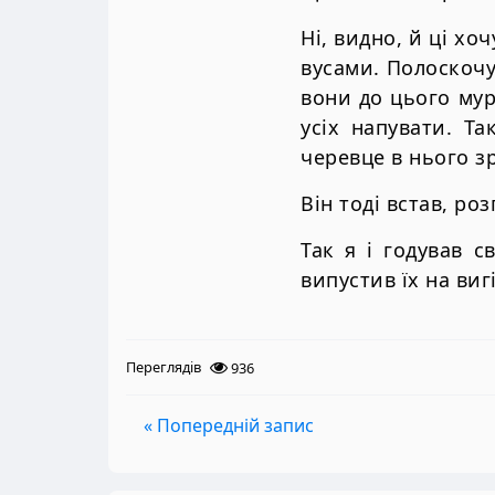
Ні, видно, й ці хо
вусами. Полоскочу
вони до цього мур
усіх напувати. Т
черевце в нього з
Він тоді встав, роз
Так я і годував с
випустив їх на виг
Переглядів
936
« Попередній запис