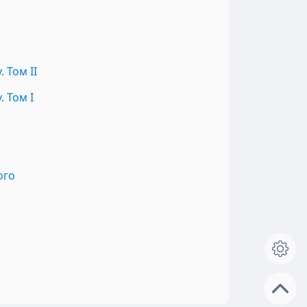
 Том II
 Том I
ого