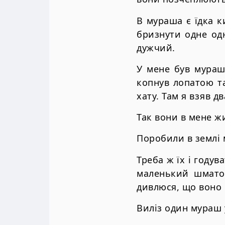
В мураша є їдка 
бризнути одне одн
дужчий.
У мене був мурашн
копнув лопатою та
хату. Там я взяв 
Так вони в мене жи
Поробили в землі 
Треба ж їх і годув
маленький шматоч
дивлюся, що воно 
Виліз один мураш 