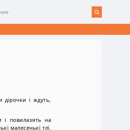
 дірочки і ждуть,
и і повилазять на
ькі малесенькі тлі.