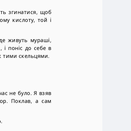
ть згинатися, щоб
ому кислоту, той і
 де живуть мураші,
 і поніс до себе в
іж тими скельцями.
.
час не було. Я взяв
ор. Поклав, а сам
.