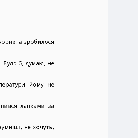
чорне, а зробилося
. Було б, думаю, не
ператури йому не
епився лапками за
зумніші, не хочуть,