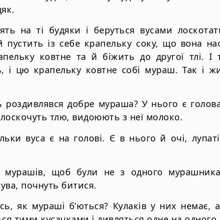
дяк.
ять на ті будяки і беруться вусами лоскотат
й пустить із себе крапельку соку, що вона на
пельку ковтне та й біжить до другої тлі. І 
ь, і цю крапельку ковтне собі мураш. Так і ж
 роздивлявся добре мураша? У нього є голова,
лоскочуть тлю, видоюють з неї молоко.
льки вуса є на голові. Є в нього й очі, лупаті
 мурашів, щоб були не з одного мурашника
бува, почнуть битися.
ь, як мураші б’ються? Кулаків у них немає, а
я тими кусачками і дивляться одне на одного.