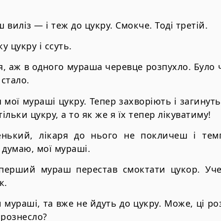
ш виліз — і теж до цукру. Смокче. Тоді третій.
 цукру і ссуть.
я, аж в одного мураша черевце розпухло. Було 
 стало.
я мої мураші цукру. Тепер захворіють і загинуть
тільки цукру, а то як же я їх тепер лікуватиму!
нький, лікаря до нього не покличеш і тем
 думаю, мої мураші.
перший мураш перестав смоктати цукор. Уч
к.
мураші, та вже не йдуть до цукру. Може, ці ро
 рознесло?