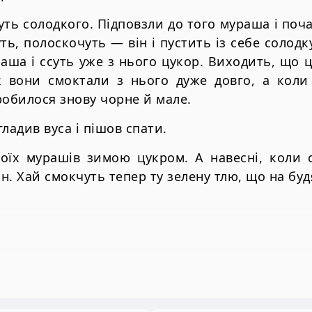
чуть солодкого. Підповзли до того мураша і по
ть, полоскочуть — він і пустить із себе солод
аша і ссуть уже з нього цукор. Виходить, що 
ак вони смоктали з нього дуже довго, а коли
робилося знову чорне й мале.
гладив вуса і пішов спати.
воїх мурашів зимою цукром. А навесні, коли 
ін. Хай смокчуть тепер ту зелену тлю, що на буд