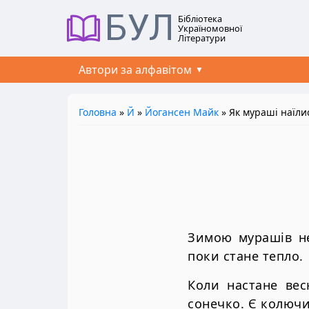
БУЛ
Бібліотека
Україномовної
Літератури
Автори за алфавітом
Головна
»
Й
»
Йогансен Майк
» Як мураші наїли
Зимою мурашів не
поки стане тепло.
Коли настане вес
сонечко. Є колючий