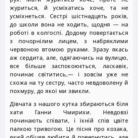
журиться, й усміхатись хоче, та не
усміхнеться. Сестрі шістнадцять років,
до школи вона не ходить, щодня — на
роботі в колгоспі. Додому повертається
з почорнілим лицем, з набряклими
червоною втомою руками. Зразу якась
аж сердита, але, одягаючись на вулицю,
все більше заспокоюється, ласкавіє,
починає світитись,— і зовсім уже не
схожа на ту сестру, часто невдоволену й
похмуру, до якої ми звикли.
Дівчата з нашого кутка збираються біля
хати Ганни Чмирихи. Невдовзі
починають співати, і їхній спів цвіте
палкою тривогою. Це пісня про козака,
який обіцяв любити й повернутись, але