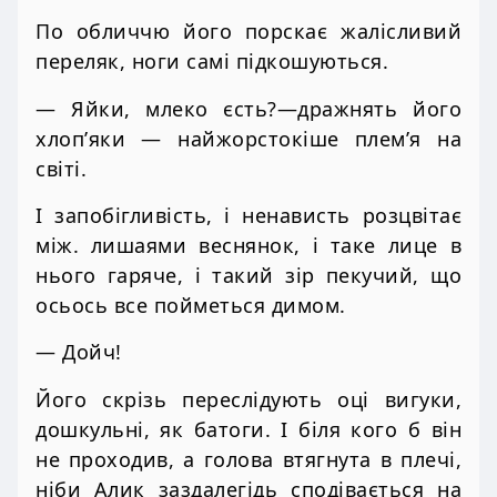
По обличчю його порскає жалісливий
переляк, ноги самі підкошуються.
— Яйки, млеко єсть?—дражнять його
хлоп’яки — найжорстокіше плем’я на
світі.
І запобігливість, і ненависть розцвітає
між. лишаями веснянок, і таке лице в
нього гаряче, і такий зір пекучий, що
осьось все пойметься димом.
— Дойч!
Його скрізь переслідують оці вигуки,
дошкульні, як батоги. І біля кого б він
не проходив, а голова втягнута в плечі,
ніби Алик заздалегідь сподівається на