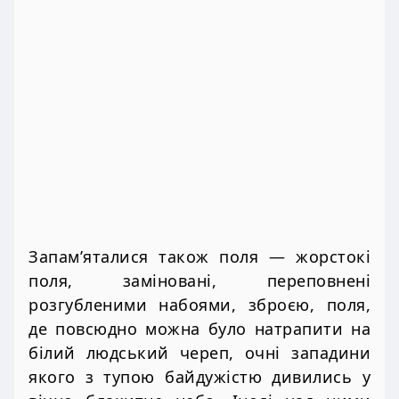
Запам’яталися також поля — жорстокі
поля, заміновані, переповнені
розгубленими набоями, зброєю, поля,
де повсюдно можна було натрапити на
білий людський череп, очні западини
якого з тупою байдужістю дивились у