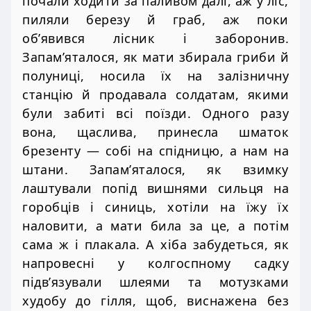
почали ходити за паливом далі, аж у ліс,
пиляли березу й граб, аж поки
об’явився лісник і заборонив.
Запам’яталося, як мати збирала гриби й
полуниці, носила їх на залізничну
станцію й продавала солдатам, якими
були забиті всі поїзди. Одного разу
вона, щаслива, принесла шматок
брезенту — собі на спідницю, а нам на
штани. Запам’яталося, як взимку
лаштували попід вишнями сильця на
горобців і синиць, хотіли на їжу їх
наловити, а мати била за це, а потім
сама ж і плакала. А хіба забудеться, як
напровесні у колгоспному садку
підв’язували шлеями та мотузками
худобу до гілля, щоб, виснажена без