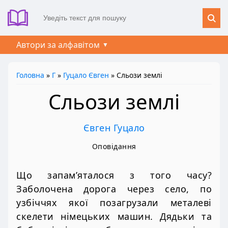
Автори за алфавітом
Головна
»
Г
»
Гуцало Євген
» Сльози землі
Сльози землі
Євген Гуцало
Оповідання
Що запам’яталося з того часу?
Заболочена дорога через село, по
узбіччях якої позагрузали металеві
скелети німецьких машин. Дядьки та