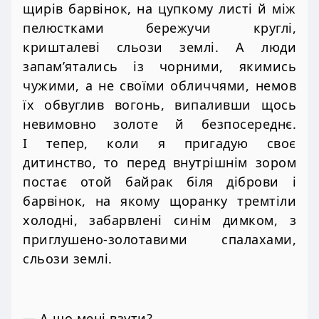
щирів барвінок, на цупкому листі й між
пелюстками бережучи круглі,
кришталеві сльози землі. А люди
запам’ятались із чорними, якимись
чужими, а не своїми обличчями, немов
їх обвуглив вогонь, випаливши щось
невимовно золоте й безпосереднє.
І тепер, коли я пригадую своє
дитинство, то перед внутрішнім зором
постає отой байрак біля діброви і
барвінок, на якому щоранку тремтіли
холодні, забарвлені синім димком, з
приглушено-золотавими спалахами,
сльози землі.
— А що мені взути?