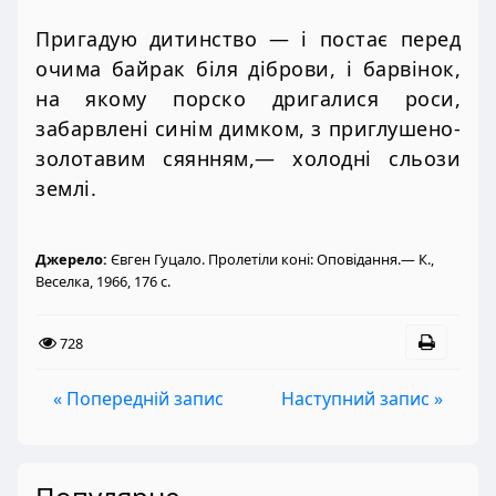
Пригадую дитинство — і постає перед
очима байрак біля діброви, і барвінок,
на якому порско дригалися роси,
забарвлені синім димком, з приглушено-
золотавим сяянням,— холодні сльози
землі.
Джерело:
Євген Гуцало. Пролетіли коні: Оповідання.— К.,
Веселка, 1966, 176 с.
728
« Попередній запис
Наступний запис »