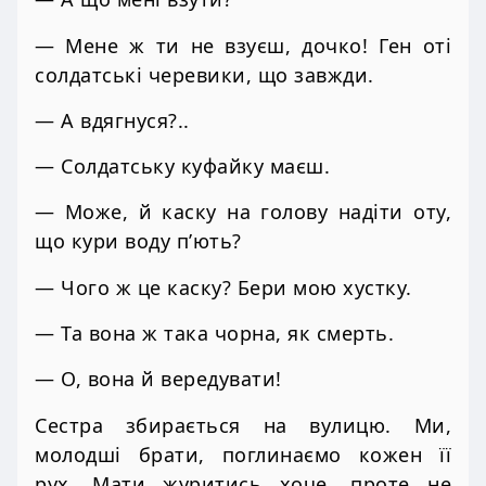
— Мене ж ти не взуєш, дочко! Ген оті
солдатські черевики, що завжди.
— А вдягнуся?..
— Солдатську куфайку маєш.
— Може, й каску на голову надіти оту,
що кури воду п’ють?
— Чого ж це каску? Бери мою хустку.
— Та вона ж така чорна, як смерть.
— О, вона й вередувати!
Сестра збирається на вулицю. Ми,
молодші брати, поглинаємо кожен її
рух. Мати журитись хоче, проте не