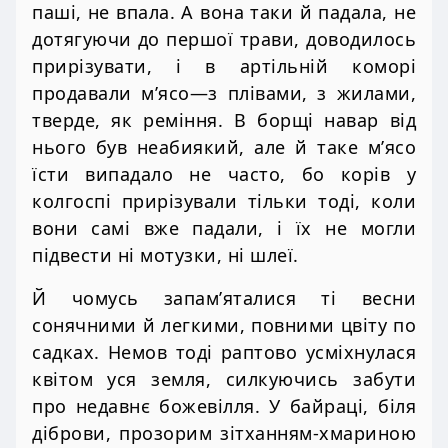
паші, не впала. А вона таки й падала, не
дотягуючи до першої трави, доводилось
прирізувати, і в артільній коморі
продавали м’ясо—з плівами, з жилами,
тверде, як реміння. В борщі навар від
нього був неабиякий, але й таке м’ясо
їсти випадало не часто, бо корів у
колгоспі прирізували тільки тоді, коли
вони самі вже падали, і їх не могли
підвести ні мотузки, ні шлеї.
Й чомусь запам’яталися ті весни
сонячними й легкими, повними цвіту по
садках. Немов тоді раптово усміхнулася
квітом уся земля, силкуючись забути
про недавнє божевілля. У байраці, біля
діброви, прозорим зітханням-хмариною