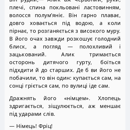
плечі, спина покльовані ластовинням,
волосся полум’яніє. Він гарно плаває,
довго ховається під водою, а коли
пірнає, то розганяється з високого муру.
В його очах завжди розкошує голодний
блиск, а погляд — полохливий і
зацькований. Алик тримається
осторонь дитячого гурту, боїться
підхдити й до старших. Де б ви його не
побачили, то він один: купається сам, на
сонці гріється сам, по вулиці іде сам.
Дражнять його «німцем». Хлопець
здригається, зіщулюється, аж меншає
під ударами слів.
— Німець! Фріц!