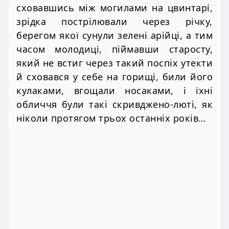
сховавшись між могилами на цвинтарі,
зрідка пострілювали через річку,
берегом якої сунули зелені арійці, а тим
часом молодиці, піймавши старосту,
який не встиг через такий поспіх утекти
й сховався у себе на горищі, били його
кулаками, вгощали носаками, і їхні
обличчя були такі скривджено-люті, як
ніколи протягом трьох останніх років…