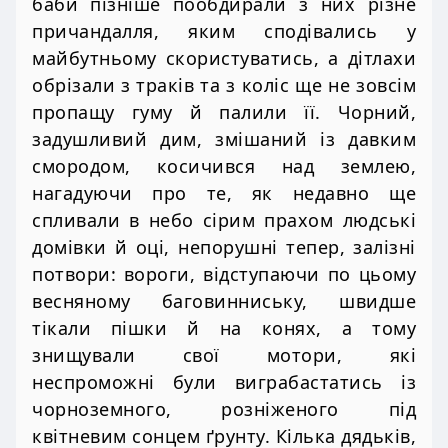
баби пізніше пообдирали з них різне
причандалля, яким сподівались у
майбутньому скористуватись, а дітлахи
обрізали з траків та з коліс ще не зовсім
пропащу гуму й палили її. Чорний,
задушливий дим, змішаний із давким
смородом, косичився над землею,
нагадуючи про те, як недавно ще
спливали в небо сірим прахом людські
домівки й оці, непорушні тепер, залізні
потвори: вороги, відступаючи по цьому
весняному баговинниську, швидше
тікали пішки й на конях, а тому
знищували свої мотори, які
неспроможні були виграбастатись із
чорноземного, розніженого під
квітневим сонцем ґрунту. Кілька дядьків,