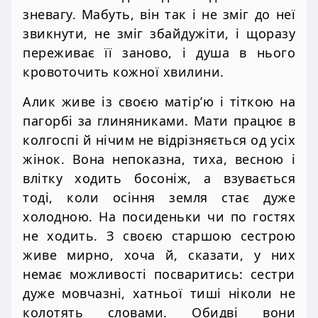
зневагу. Мабуть, він так і не зміг до неї
звикнути, не зміг збайдужіти, і щоразу
переживає її заново, і душа в нього
кровоточить кожної хвилини.
Алик живе із своєю матір’ю і тіткою на
пагорбі за глиняниками. Мати працює в
колгоспі й нічим не відрізняється од усіх
жінок. Вона непоказна, тиха, весною і
влітку ходить босоніж, а взувається
тоді, коли осіння земля стає дуже
холодною. На посиденьки чи по гостях
не ходить. З своєю старшою сестрою
живе мирно, хоча й, сказати, у них
немає можливості посваритись: сестри
дуже мовчазні, хатньої тиші ніколи не
колотять словами. Обидві вони