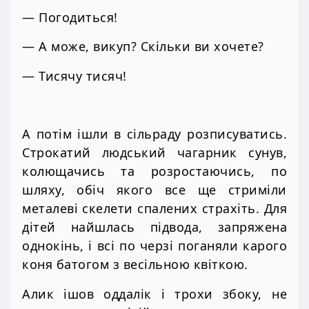
— Погодиться!
— А може, викуп? Скільки ви хочете?
— Тисячу тисяч!
А потім ішли в сільраду розписуватись.
Строкатий людський чагарник сунув,
колющачись та розростаючись, по
шляху, обіч якого все ще стриміли
металеві скелети спалених страхіть. Для
дітей найшлась підвода, запряжена
однокінь, і всі по черзі поганяли карого
коня батогом з весільною квіткою.
Алик ішов оддалік і трохи збоку, не