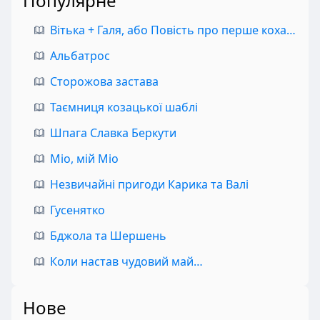
Популярне
Вітька + Галя, або Повість про перше кохання
Альбатрос
Сторожова застава
Таємниця козацької шаблі
Шпага Славка Беркути
Міо, мій Міо
Незвичайні пригоди Карика та Валі
Гусенятко
Бджола та Шершень
Коли настав чудовий май…
Нове