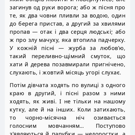
загинув од руки ворога; або ж пісня про
те, як два човни пливли за водою, один
до берега пристав, а другий за хвилями
пропав — отак і два серця людські; або
ж про злу мачуху, яка втопила падчерку.
У кожній пісні — журба за любов’ю,
такий переливно-щімний смуток, що
хати й дерева позавмирали пригнічено,
слухають, і жовтий місяць угорі слухає.
Потім дівчата ходять по вулиці з одного
краю в другий, і пісні разом з ними
ходять, як живі. І не тільки на нашому
кутку, але й на інших. Коли затихають,
то чорно-місячна ніч озивається
голосним мовчанням… Поступово
з’являються й парубки — недоростки, а