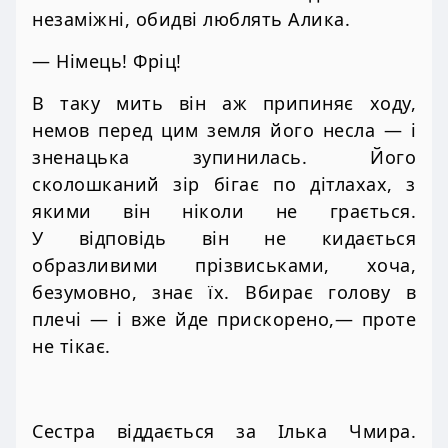
незаміжні, обидві люблять Алика.
— Німець! Фріц!
В таку мить він аж припиняє ходу,
немов перед цим земля його несла — і
зненацька зупинилась. Його
сколошканий зір бігає по дітлахах, з
якими він ніколи не грається.
У відповідь він не кидається
образливими прізвиськами, хоча,
безумовно, знає їх. Вбирає голову в
плечі — і вже йде прискорено,— проте
не тікає.
Сестра віддається за Ілька Чмира.