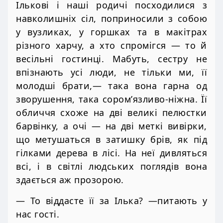
Ількові і наші родичі посходилися з
навколишніх сіл, поприносили з собою
у вузликах, у горшках та в макітрах
різного харчу, а хто спромігся — то й
весільні гостинці. Мабуть, сестру не
впізнають усі люди, не тільки ми, її
молодші брати,— така вона гарна од
зворушення, така сором’язливо-ніжна. Її
обличчя схоже на дві великі пелюстки
барвінку, а очі — на дві меткі вивірки,
що метушаться в затишку брів, як під
гілками дерева в лісі. На неї дивляться
всі, і в світлі людських поглядів вона
здається аж прозорою.
— То віддасте її за Ілька? —питають у
нас гості.