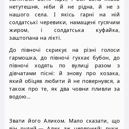
нетутешня, ніби й не рідна, й не з
нашого села. І якісь гарні на ній
солдатські черевики, намащені гусячим
жиром, і солдатська куфайка,
заштопана на лікті.
До півночі скрикує на різні голоси
гармошка, до півночі гухкає бубон, до
півночі ходять по вулиці разом з
дівчатами пісні: й знову про козака,
який обіцяв любити й не повернувся, а
також про те, як два човни пливли за
водою…
Звати його Аликом. Мало сказати, що
він рудий,— Алик аж червоний; руки,