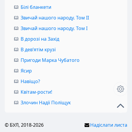
Білі бланкети
Звичай нашого народу. Том II
Звичай нашого народу. Том I
В дорозі на Захід
В дев’ятім крузі
Пригоди Марка Чубатого
Ясир
Навіщо?
Квітам-рости!
Злочин Надії Поліщук
© БУЛ, 2018-2026
Надіслати листа