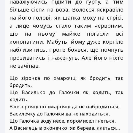
наважуючись підійти до гурту, а тим
більше сісти на воза. Волосся яскравіло
на його голові, як шапка моху на стрісі,
а лице чомусь стало таким червоним,
що на ньому майже погасли всі
конопатини. Мабуть, йому дуже кортіло
наблизитись, проте боявся, що почнуть
прозиватись і наженуть. Але його ніхто
не зачіпав.
Що зірочка по хмарочці як бродить, так
бродить,
Що Василько до Галочки як ходить, так
ходить.
Вже зірочці по хмарочці да не набродиться;
Василечку до Галочки да не находиться.
Що Галочка воду несе, коромисел гнеться,
А Василець в оконечко, як береза, ллється…