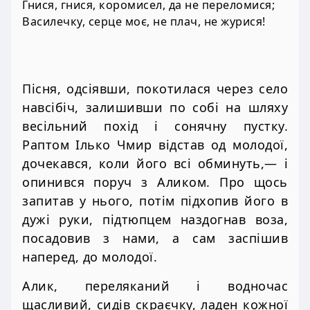
Гнися, гнися, коромисел, да не переломися;
Василечку, серце моє, не плач, не журися!
Пісня, одсіявши, покотилася через село
навсібіч, залишивши по собі на шляху
весільний похід і сонячну пустку.
Раптом Ілько Чмир відстав од молодої,
дочекався, коли його всі обминуть,— і
опинився поруч з Аликом. Про щось
запитав у нього, потім підхопив його в
дужі руки, підтюпцем наздогнав воза,
посадовив з нами, а сам заспішив
наперед, до молодої.
Алик, переляканий і водночас
щасливий, сидів скраєчку, ладен кожної