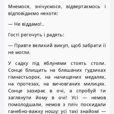
Мнемося, знічуємося, відвертаємось і
відповідаємо нехотя:
— Не віддамо!..
Гості регочуть і радять:
— Правте великий викуп, щоб забрати її
не могли.
У садку під яблунями стоять столи.
Сонце блищить на бляшаних гудзиках
гімнастьорок, на начищених медалях,
на протезах, на вичовганих милицях.
Сонце зазирає в очі, а спробуй ти
заглянути йому в очі! Усі — немов
помолодшали, немов з пліч поскидали
ганебно-важку ношу; усі такі знайомі —