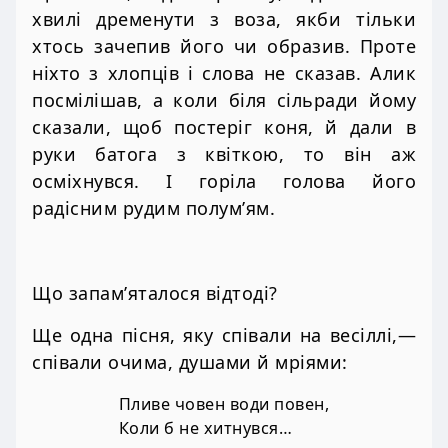
хвилі дременути з воза, якби тільки
хтось зачепив його чи образив. Проте
ніхто з хлопців і слова не сказав. Алик
посмілішав, а коли біля сільради йому
сказали, щоб постеріг коня, й дали в
руки батога з квіткою, то він аж
осміхнувся. І горіла голова його
радісним рудим полум’ям.
Що запам’яталося відтоді?
Ще одна пісня, яку співали на весіллі,—
співали очима, душами й мріями:
Пливе човен води повен,
Коли б не хитнувся…