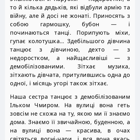
то й кілька дядьків, які відбули армію та
війну, але й досі не жонаті. Приносять з
собою гармошку, бубон — і
починаються танці. Порипують міхи,
гупає колотушка… Здебільшого дівчина
танцює з дівчиною, дехто — з
недоростком, а найщасливіші — з
демобілізованими. Зітхає музика,
зітхають дівчата, притулившись одна до
одної, і місяць угорі також зітхає.
Наша сестра танцює з демобілізованим
Ільком Чмиром. На вулиці вона геть
зовсім не схожа на ту, якою ми її знаємо
дома. Знаємо її звичайною, буденною, а
на вулиці вона — красива, в очах
світяться вогні-чари, і вся вона якась