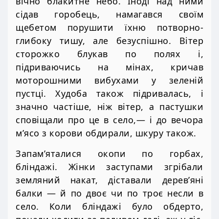
вічно блакитне небо. Іноді над ними
сідав горобець, намагався своїм
щебетом порушити їхню потворно-
глибоку тишу, але безуспішно. Вітер
сторожко блукав по полях і,
підриваючись на мінах, кричав
моторошними вибухами у зеленій
пустці. Худоба також підривалась, і
значно частіше, ніж вітер, а пастушки
сповіщали про це в село,— і до вечора
м’ясо з корови обдирали, шкуру також.
Запам’яталися окопи по горбах,
бліндажі. Жінки заступами згрібали
земляний накат, діставали дерев’яні
балки — й по двоє чи по троє несли в
село. Коли бліндажі було обдерто,