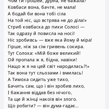
Чом ти грошей, дурна, не бажала?
Ковбаси вона, бачте, не мала!
А бодай би вона тобі сіла
На той ніс, що встрява не до діла!»
Стриб ковбаска до пики Солосі —
Так одразу й повисла на носі!
Ніс зробивсь — вже яка йому й міра!
Гірше, ніж за сім гривень сокира.
Тут Солоха: «Мій боже великий!
Ой пропала ж я, бідна, навіки!
Нащо ж я на цей світ народилась?!»
Так вона тут сльозами і вмилась!
А Тимоха сидить уже тихо,
Бачить сам, що і він зробив лихо,
І бажання віддав без нічого,
Та ще й жінці накоїв він злого.
Що робити? — він дума-гадає…