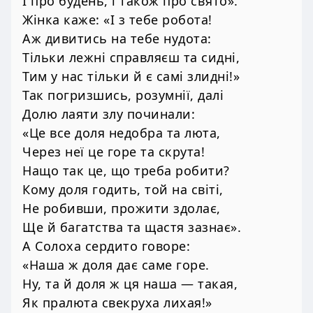
І про будень, і також про свято».
Жінка каже: «І з тебе робота!
Аж дивитись на тебе нудота:
Тільки лежні справляєш та сидні,
Тим у нас тільки й є самі злидні!»
Так погризшись, розумнії, далі
Долю лаяти злу починали:
«Це все доля недобра та люта,
Через неї це горе та скрута!
Нащо так це, що треба робити?
Кому доля годить, той на світі,
Не робивши, прожити здолає,
Ще й багатства та щастя зазнає».
А Солоха сердито говоре:
«Наша ж доля дає саме горе.
Ну, та й доля ж ця наша — такая,
Як пралюта свекруха лихая!»