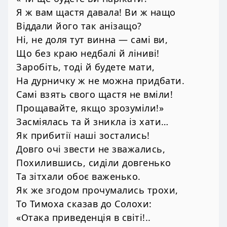
Я ж вам щастя давала! Ви ж нащо
Віддали його так анізащо?
Ні, не доля тут винна — самі ви,
Що без краю недбалі й ліниві!
Заробіть, тоді й будете мати,
На дурничку ж не можна придбати.
Самі взять свого щастя не вміли!
Прощавайте, якщо зрозуміли!»
Засміялась та й зникла із хати…
Як прибитії наші зостались!
Довго очі звести не зважались,
Похилившись, сиділи довгенько
Та зітхали обоє важенько.
Як же згодом прочумались трохи,
То Тимоха сказав до Солохи:
«Отака приведенція в світі!..