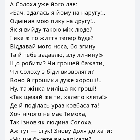
А Солоха уже його лає:
«Бач, здалась я йому на наругу!..
Одмінив мою пику на другу!..
Як я вийду такою між люде?
І яке ж то життя тепер буде?
Віддавай мого носа, бо згину
Та й тебе задавлю, злу личину!»
Що робити? Чи грошей бажати,
Чи Солоху з біди визволяти?
Воно й грошики дуже хороші!..
Ну, та жінка миліша як гроші!
«Так щезай же ти, халепо клята!»
Де й поділась ураз ковбаса та!
Хоч нічого не має Тимоха,
Так ізнов як людина Солоха.
Аж тут — стук! Знову Доля до хати:
«Чи ще будете ви нарікати?