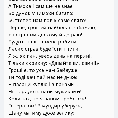
А Тимоха і сам ще не знає,
Бо думок у Тимохи багато:
«Оттепер нам повік саме свято!
Перше, грошей найбільш забажаю,
Я із грішми доскочу й до раю!
Будуть інші за мене робити,
Ласих страв буде їсти і пити,
Я ж, як пан, увесь день на перині,
Тільки скрикну: «Давайте ви, свині!»
Гроші є, то усе нам байдуже,
Ти тоді зачіпай нас не дуже!
Я палаци куплю і з панами…
Ні, гордують пани мужиками!
Коли так, то я паном зроблюся!
Генералом! В мундир уберуся,
Шану матиму дуже велику: