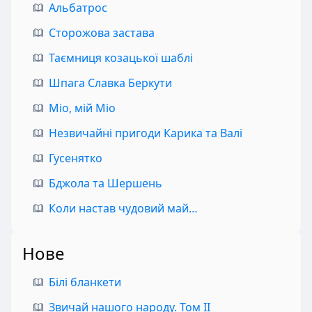
Альбатрос
Сторожова застава
Таємниця козацької шаблі
Шпага Славка Беркути
Міо, мій Міо
Незвичайні пригоди Карика та Валі
Гусенятко
Бджола та Шершень
Коли настав чудовий май…
Нове
Білі бланкети
Звичай нашого народу. Том II