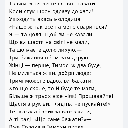
Тільки встигли те слово сказати,
Коли стук щось одразу до хати!
Увіходить якась молодиця:
«Нащо ж так все на мене свариться?
Я — та Доля. Щоб ви не казали,
Що ви щастя на світі не мали,
Та що маєте долю лихую,—
Три бажання обом вам дарую:
Жінці — перше, Тимосі ж два буде,
Не миліться ж ви, добрії люде:
Тричі можете вдвох ви бажати,
Хто що схоче, то й буде те мати,
Більше ж трьох вже ніяк! Прощавайте!
Щастя з рук ви, глядіть, не пускайте!»
Те сказала і зникла вже з хати,
А ті раді. «Що саме бажати?»—
Вже Солоха в Тимохи питає,