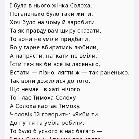
І була в нього жінка Солоха.
Поганенько було таки жити,
Хоч було на чому й заробити.
Та як правду вам щиру сказати,
То вони не уміли придбати,
Бо у гарне вбиратись любили,
А напрясти, наткати не вміли,
Їсти теж як би все їм ласенько,
Встати — пізно, лягти ж — так раненько.
Так вони дожилися до того,
Що немає і в хаті нічого.
То і лає Тимоха Солоху,
А Солоха картає Тимоху.
Чоловік їй говорить: «Якби ти
До пуття та уміла робити,
То було б усього в нас багато —