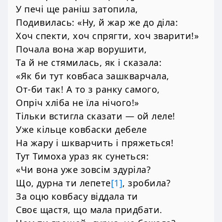
У печі ще раніш затопила,
Подивилась: «Ну, й жар же до діла:
Хоч спекти, хоч спрягти, хоч зварити!»
Почала вона жар ворушити,
Та й не стямилась, як і сказала:
«Як би тут ковбаса зашкварчала,
От-би так! А то з ранку самого,
Опріч хліба не їла нічого!»
Тільки встигла сказати — ой леле!
Уже кільце ковбаски дебеле
На жару і шкварчить і пряжеться!
Тут Тимоха ураз як сунеться:
«Чи вона уже зовсім здуріла?
Що, дурна ти лепете
[1]
, зробила?
За оцю ковбасу віддала ти
Своє щастя, що мала придбати.