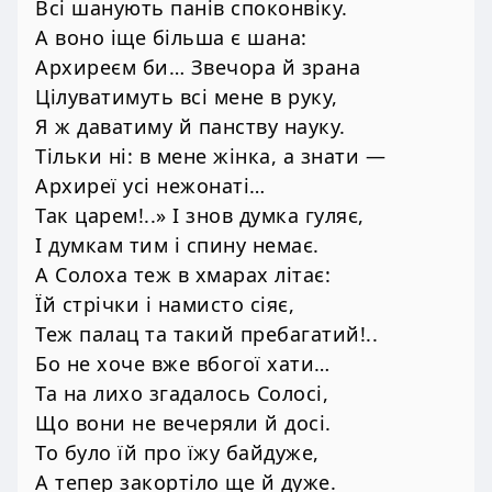
Всі шанують панів споконвіку.
А воно іще більша є шана:
Архиреєм би… Звечора й зрана
Цілуватимуть всі мене в руку,
Я ж даватиму й панству науку.
Тільки ні: в мене жінка, а знати —
Архиреї усі нежонаті…
Так царем!..» І знов думка гуляє,
І думкам тим і спину немає.
А Солоха теж в хмарах літає:
Їй стрічки і намисто сіяє,
Теж палац та такий пребагатий!..
Бо не хоче вже вбогої хати…
Та на лихо згадалось Солосі,
Що вони не вечеряли й досі.
То було їй про їжу байдуже,
А тепер закортіло ще й дуже.