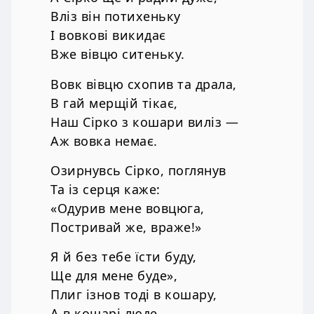
Вліз він потихеньку
І вовкові викидає
Вже вівцю ситеньку.
Вовк вівцю схопив та драла,
В гай мерщій тікає,
Наш Сірко з кошари виліз —
Аж вовка немає.
Озирнувсь Сірко, поглянув
Та із серця каже:
«Одурив мене вовцюга,
Постривай же, враже!»
Я й без тебе їсти буду,
Ще для мене буде»,
Плиг ізнов тоді в кошару,
А в кошарі люде.