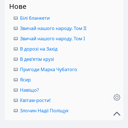
Нове
Білі бланкети
Звичай нашого народу. Том II
Звичай нашого народу. Том I
В дорозі на Захід
В дев’ятім крузі
Пригоди Марка Чубатого
Ясир
Навіщо?
Квітам-рости!
Злочин Надії Поліщук