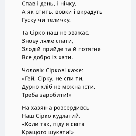
Спав і день, і нічку,
А як спить, вовки і вкрадуть
Гуску чи теличку.
Та Сірко наш не зважає,
Знову ляже спати,
Злодій прийде та й потягне
Все добро із хати.
Чоловік Сіркові каже:
«Гей, Сірку, не спи ти,
Дурно хліб не можна їсти,
Треба заробити!»
На хазяїна розсердивсь
Наш Сірко кудлатий.
«Коли так, піду я світа
Кращого шукати!»