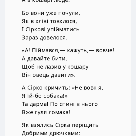
Бо вони уже почули,
Як в хліві товклося,
І Сіркові упійматись
Зараз довелося.
«А! Піймався,— кажуть,— вовче!
А давайте бити,
Щоб не лазив у кошару
Він овець давити».
А Сірко кричить: «Не вовк я,
Я їй-бо собака!»
Та дарма! По спині в нього
Вже гуля ломака!
Як взялись Сірка періщить
Добрими дрючками: