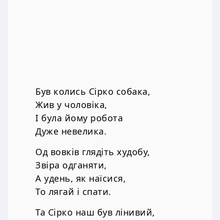
Був колись Сірко собака,
Жив у чоловіка,
І була йому робота
Дуже невелика.
Од вовків глядіть худобу,
Звіра одганяти,
А удень, як наїсися,
То лягай і спати.
Та Сірко наш був лінивий,