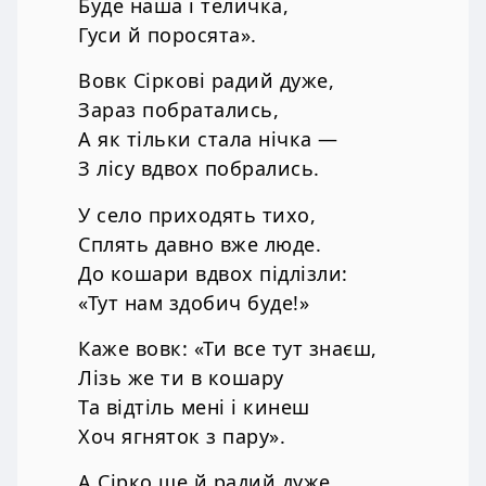
Буде наша і теличка,
Гуси й поросята».
Вовк Сіркові радий дуже,
Зараз побратались,
А як тільки стала нічка —
З лісу вдвох побрались.
У село приходять тихо,
Сплять давно вже люде.
До кошари вдвох підлізли:
«Тут нам здобич буде!»
Каже вовк: «Ти все тут знаєш,
Лізь же ти в кошару
Та відтіль мені і кинеш
Хоч ягняток з пару».
А Сірко ще й радий дуже,