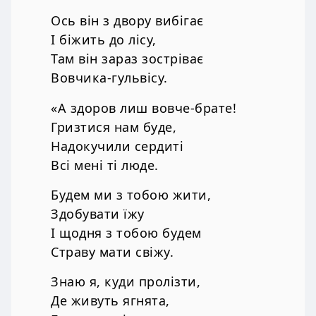
Ось він з двору вибігає
І біжить до лісу,
Там він зараз зостріває
Вовчика-гульвісу.
«А здоров лиш вовче-брате!
Гризтися нам буде,
Надокучили сердиті
Всі мені ті люде.
Будем ми з тобою жити,
Здобувати їжу
І щодня з тобою будем
Страву мати свіжу.
Знаю я, куди пролізти,
Де живуть ягнята,