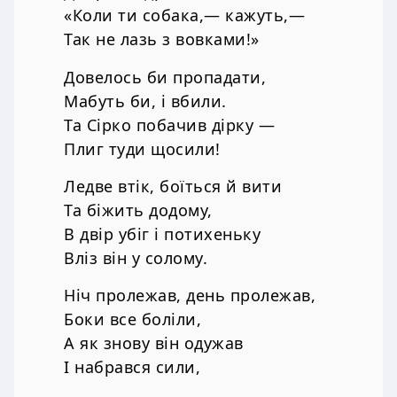
«Коли ти собака,— кажуть,—
Так не лазь з вовками!»
Довелось би пропадати,
Мабуть би, і вбили.
Та Сірко побачив дірку —
Плиг туди щосили!
Ледве втік, боїться й вити
Та біжить додому,
В двір убіг і потихеньку
Вліз він у солому.
Ніч пролежав, день пролежав,
Боки все боліли,
А як знову він одужав
І набрався сили,