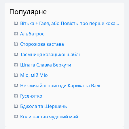
Популярне
Вітька + Галя, або Повість про перше кохання
Альбатрос
Сторожова застава
Таємниця козацької шаблі
Шпага Славка Беркути
Міо, мій Міо
Незвичайні пригоди Карика та Валі
Гусенятко
Бджола та Шершень
Коли настав чудовий май…