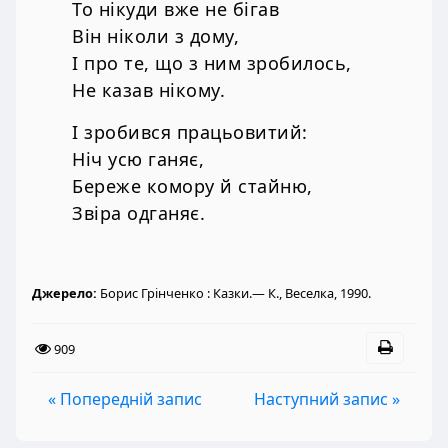
То нікуди вже не бігав
Він ніколи з дому,
І про те, що з ним зробилось,
Не казав нікому.
І зробився працьовитий:
Ніч усю ганяє,
Береже комору й стайню,
Звіра одганяє.
Джерело:
Борис Грінченко : Казки.— К., Веселка, 1990.
909
« Попередній запис
Наступний запис »