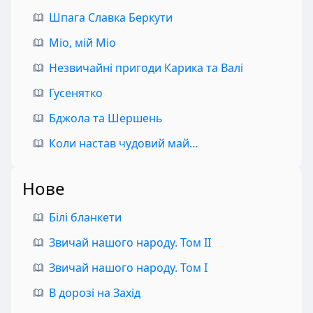
Шпага Славка Беркути
Міо, мій Міо
Незвичайні пригоди Карика та Валі
Гусенятко
Бджола та Шершень
Коли настав чудовий май…
Нове
Білі бланкети
Звичай нашого народу. Том II
Звичай нашого народу. Том I
В дорозі на Захід