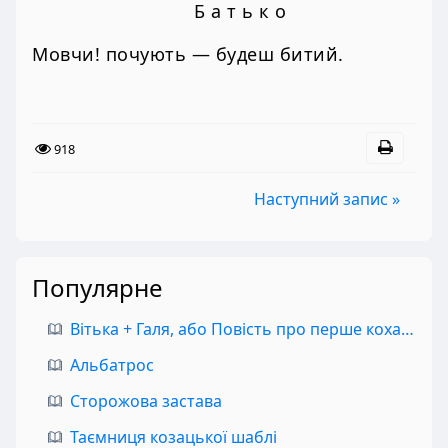
Б а т ь к о
Мовчи! почують — будеш битий.
918
Наступний запис »
Популярне
Вітька + Галя, або Повість про перше кохання
Альбатрос
Сторожова застава
Таємниця козацької шаблі