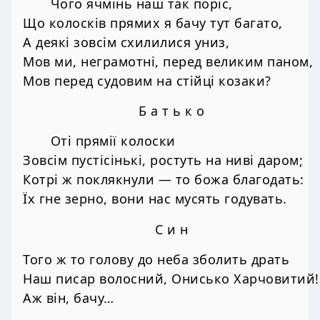
Чого ячмінь наш так поріс,
Що колосків прямих я бачу тут багато,
А деякі зовсім схилилися униз,
Мов ми, неграмотні, перед великим паном,
Мов перед судовим на стійці козаки?
Б а т ь к о
Оті прямії колоски
Зовсім пустісінькі, ростуть на ниві даром;
Котрі ж поклякнули — то божа благодать:
Їх гне зерно, вони нас мусять годувать.
С и н
Того ж то голову до неба зболить драть
Наш писар волосний, Онисько Харчовитий!
Аж він, бачу…