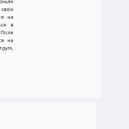
оньяк
своїх
ся на
ься в
 Після
ся на
трупі,