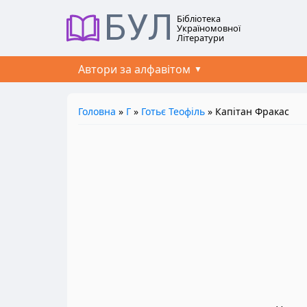
БУЛ
Бібліотека
Україномовної
Літератури
Автори за алфавітом
Головна
»
Г
»
Готьє Теофіль
» Капітан Фракас