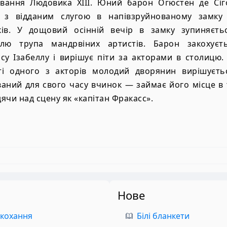
вання Людовика XIII. Юний барон Огюстен де Сіг
 з відданим слугою в напівзруйнованому замку 
ків. У дощовий осінній вечір в замку зупиняєть
влю трупа мандрвіних артистів. Барон закохуєт
су Ізабеллу і вирішує піти за акторами в столицю.
ті одного з акторів молодий дворянин вирішуєть
аний для свого часу вчинок — займає його місце в 
ячи над сцену як «капітан Фракасс».
Нове
 кохання
Білі бланкети