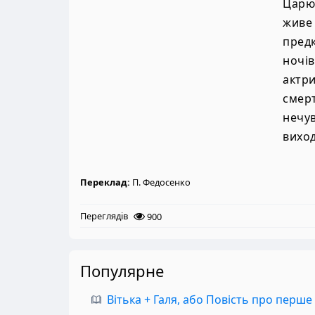
Царю
живе
пред
ночі
актри
смер
нечув
виход
Переклад:
П. Федосенко
Переглядів
900
Популярне
Вітька + Галя, або Повість про перше