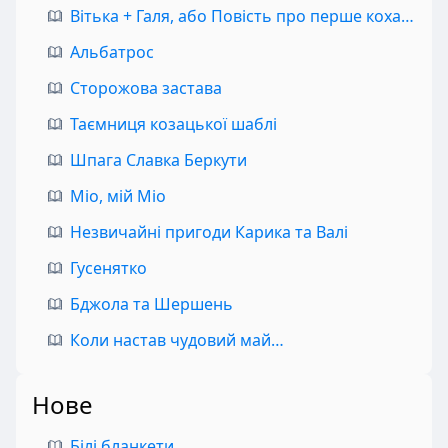
Вітька + Галя, або Повість про перше кохання
Альбатрос
Сторожова застава
Таємниця козацької шаблі
Шпага Славка Беркути
Міо, мій Міо
Незвичайні пригоди Карика та Валі
Гусенятко
Бджола та Шершень
Коли настав чудовий май…
Нове
Білі бланкети