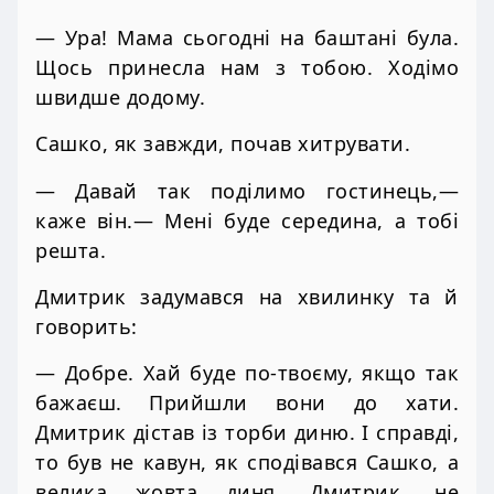
— Ура! Мама сьогодні на баштані була.
Щось принесла нам з тобою. Ходімо
швидше додому.
Сашко, як завжди, почав хитрувати.
— Давай так поділимо гостинець,—
каже він.— Мені буде середина, а тобі
решта.
Дмитрик задумався на хвилинку та й
говорить:
— Добре. Хай буде по-твоєму, якщо так
бажаєш. Прийшли вони до хати.
Дмитрик дістав із торби диню. І справді,
то був не кавун, як сподівався Сашко, а
велика жовта диня. Дмитрик, не