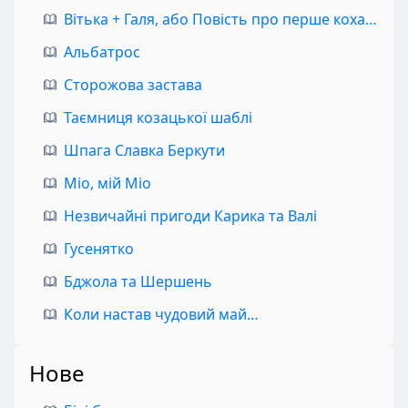
Вітька + Галя, або Повість про перше кохання
Альбатрос
Сторожова застава
Таємниця козацької шаблі
Шпага Славка Беркути
Міо, мій Міо
Незвичайні пригоди Карика та Валі
Гусенятко
Бджола та Шершень
Коли настав чудовий май…
Нове