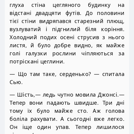
глуха стіна цегляного будинку на
відстані двадцяти футів. До половини
тієї стіни видряпався старезний плющ,
вузлуватий і підгнилий біля коріння.
Холодний подих осені струсив з нього
листя, й було добре видно, як майже
голі галузки рослини чіпляються за
потріскані цеглини.
— Що там таке, серденько? — спитала
Сью.
— Шість,— ледь чутно мовила Джонсі.—
Тепер вони падають швидше. Три дні
тому їх було майже сто. Аж голова
боліла рахувати. А сьогодні вже легко.
Он іще один упав. Тепер лишилося