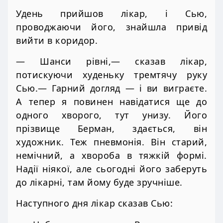
Удень прийшов лікар, і Сью,
проводжаючи його, знайшла привід
вийти в коридор.
— Шанси рівні,— сказав лікар,
потискуючи худеньку тремтячу руку
Сью.— Гарний догляд — і ви виграєте.
А тепер я повинен навідатися ще до
одного хворого, тут унизу. Його
прізвище Берман, здається, він
художник. Теж пневмонія. Він старий,
немічний, а хвороба в тяжкій формі.
Надії ніякої, але сьогодні його заберуть
до лікарні, там йому буде зручніше.
Наступного дня лікар сказав Сью: