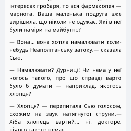
інтересах гробаря, то вся фармакопея —
марнота. Ваша маленька подруга вже
вирішила, що ніколи не одужає. Які в неї
були наміри на майбутнє?
— Вона… вона хотіла намалювати коли-
небудь Неаполітанську затоку,— сказала
Сью.
— Намалювати? Дурниці! Чи нема у неї
чогось такого, про що справді варто
було б думати — наприклад, якогось
хлопця?
— Хлопця? — перепитала Сью голосом,
схожим на звук натягнутої струни.—
Хіба хлопець вартий… ні, докторе,
нічого такого немає.