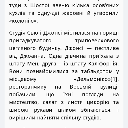
туди з Шостої авеню кілька олов’яних
кухлів та одну-дві жаровні й утворили
«колонію».
Студія Сью і Джонсі містилася на горищі
присадкуватого триповерхового
цегляного будинку. Джонсі — пестливе
від Джоанна. Одна дівчина приїхала з
штату Мен, друга— із штату Каліфорнія.
Вони познайомилися за табльдотом у
місцевому «Дельмоніко»[1],
ресторанчику на Восьмій вулиці,
побачили, що їхні погляди на
мистецтво, салат з листя цикорію та
широкі рукави цілком збігаються, і
вирішили найняти спільну студію.