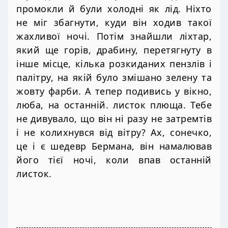
промокли й були холодні як лід. Ніхто
не міг збагнути, куди він ходив такої
жахливої ночі. Потім знайшли ліхтар,
який ще горів, драбину, перетягнуту в
інше місце, кілька розкиданих пензлів і
палітру, на якій було змішано зелену та
жовту фарби. А тепер подивись у вікно,
люба, на останній. листок плюща. Тебе
не дивувало, що він ні разу не затремтів
і не колихнувся від вітру? Ах, сонечко,
це і є шедевр Бермана, він намалював
його тієї ночі, коли впав останній
листок.