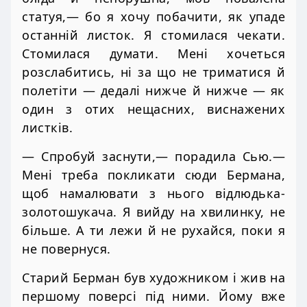
статуя,— бо я хочу побачити, як упаде
останній листок. Я стомилася чекати.
Стомилася думати. Мені хочеться
розслабитись, ні за що не триматися й
полетіти — дедалі нижче й нижче — як
один з отих нещасних, виснажених
листків.
— Спробуй заснути,— порадила Сью.—
Мені треба покликати сюди Бермана,
щоб намалювати з нього відлюдька-
золотошукача. Я вийду на хвилинку, не
більше. А ти лежи й не рухайся, поки я
не повернуся.
Старий Берман був художником і жив на
першому поверсі під ними. Йому вже