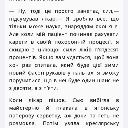
— Ну, тоді це просто занепад сил,—
підсумував лікар.— Я зроблю все, що
тільки може наука, знаряддям якої я є.
Але коли мій пацієнт починає рахувати
карети в своїй похоронній процесії, я
скидаю з цілющої сили ліків п’ятдесят
процентів. Якщо вам удасться, щоб вона
хоч раз спитала, який буде цієї зими
новий фасон рукавів у пальтах, я зможу
поручитися, що в неї буде один шанс не
з десяти, а з п’яти.
Коли лікар пішов, Сью вибігла в
майстерню й плакала в японську
паперову серветку, аж доки та геть не
розмокла. Потім узяла креслярську