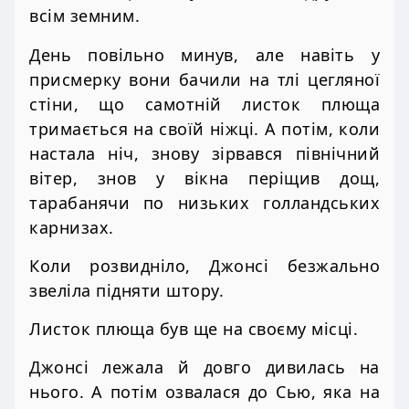
всім земним.
День повільно минув, але навіть у
присмерку вони бачили на тлі цегляної
стіни, що самотній листок плюща
тримається на своїй ніжці. А потім, коли
настала ніч, знову зірвався північний
вітер, знов у вікна періщив дощ,
тарабанячи по низьких голландських
карнизах.
Коли розвидніло, Джонсі безжально
звеліла підняти штору.
Листок плюща був ще на своєму місці.
Джонсі лежала й довго дивилась на
нього. А потім озвалася до Сью, яка на