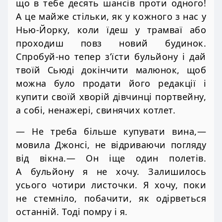
що в тебе десять шансів проти одного!
А це майже стільки, як у кожного з нас у
Нью-Йорку, коли їдеш у трамваї або
проходиш повз новий будинок.
Спробуй-но тепер з’їсти бульйону і дай
твоїй Сьюді докінчити малюнок, щоб
можна було продати його редакції і
купити своїй хворій дівчинці портвейну,
а собі, ненажері, свинячих котлет.
— Не треба більше купувати вина,—
мовила Джонсі, не відриваючи погляду
від вікна.— Он іще один полетів.
А бульйону я не хочу. Залишилось
усього чотири листочки. Я хочу, поки
не стемніло, побачити, як одірветься
останній. Тоді помру і я.