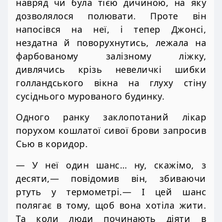
навряд чи була тією дичиною, на яку
дозволялося полювати. Проте він
напосівся на неї, і тепер Джонсі,
нездатна й поворухнутись, лежала на
фарбованому залізному ліжку,
дивлячись крізь невеличкі шибки
голландського вікна на глуху стіну
сусіднього мурованого будинку.
Одного ранку заклопотаний лікар
порухом кошлатої сивої брови запросив
Сью в коридор.
— У неї один шанс… ну, скажімо, з
десяти,— повідомив він, збиваючи
ртуть у термометрі.— І цей шанс
полягає в тому, щоб вона хотіла жити.
Та коли люди починають діяти в