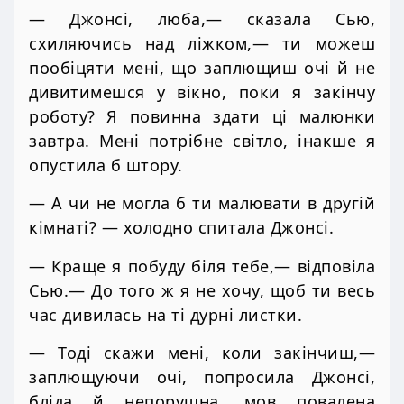
— Джонсі, люба,— сказала Сью,
схиляючись над ліжком,— ти можеш
пообіцяти мені, що заплющиш очі й не
дивитимешся у вікно, поки я закінчу
роботу? Я повинна здати ці малюнки
завтра. Мені потрібне світло, інакше я
опустила б штору.
— А чи не могла б ти малювати в другій
кімнаті? — холодно спитала Джонсі.
— Краще я побуду біля тебе,— відповіла
Сью.— До того ж я не хочу, щоб ти весь
час дивилась на ті дурні листки.
— Тоді скажи мені, коли закінчиш,—
заплющуючи очі, попросила Джонсі,
бліда й непорушна, мов повалена