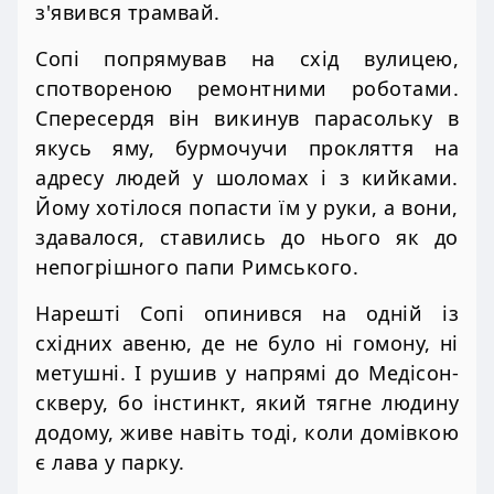
з'явився трамвай.
Сопі попрямував на схід вулицею,
спотвореною ремонтними роботами.
Спересердя він викинув парасольку в
якусь яму, бурмочучи прокляття на
адресу людей у шоломах і з кийками.
Йому хотілося попасти їм у руки, а вони,
здавалося, ставились до нього як до
непогрішного папи Римського.
Нарешті Сопі опинився на одній із
східних авеню, де не було ні гомону, ні
метушні. І рушив у напрямі до Медісон-
скверу, бо інстинкт, який тягне людину
додому, живе навіть тоді, коли домівкою
є лава у парку.