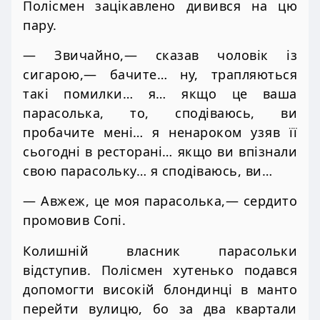
Полісмен зацікавлено дивився на цю
пару.
— Звичайно,— сказав чоловік із
сигарою,— бачите… ну, трапляються
такі помилки… я… якщо це ваша
парасолька, то, сподіваюсь, ви
пробачите мені… я ненароком узяв її
сьогодні в ресторані… якщо ви впізнали
свою парасольку… я сподіваюсь, ви…
— Авжеж, це моя парасолька,— сердито
промовив Сопі.
Колишній власник парасольки
відступив. Полісмен хутенько подався
допомогти високій блондинці в манто
перейти вулицю, бо за два квартали