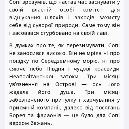
Сопі зрозумів, що настав час заснувати у
своїй власній особі комітет для
відшукання шляхів і заходів захисту
себе від суворої природи. Саме тому він
і засовався стурбовано на своїй лаві.
В думках про те, як перезимувати, Сопі
не заносився високо. Він не мріяв ні про
поїздку по Середземному морю, ні про
сяюче небо Півдня і чудові краєвиди
Неаполітанської затоки. Три місяці
ув’язнення на Острові — ось чого
жадала його душа. Три місяці
забезпеченого притулку і харчування у
приємній компанії, далеко від посягань
Борея та фараонів — це було для Сопі
верхом бажань.