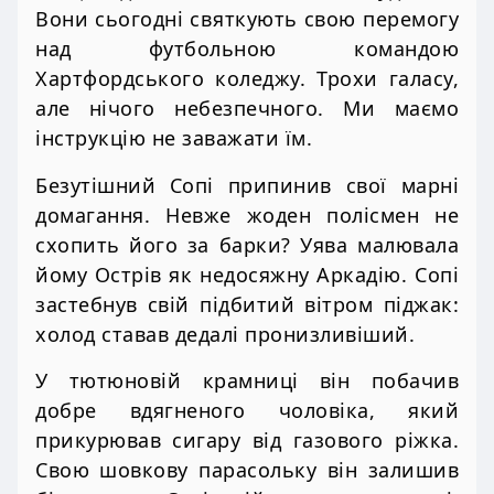
Вони сьогодні святкують свою перемогу
над футбольною командою
Хартфордського коледжу. Трохи галасу,
але нічого небезпечного. Ми маємо
інструкцію не заважати їм.
Безутішний Сопі припинив свої марні
домагання. Невже жоден полісмен не
схопить його за барки? Уява малювала
йому Острів як недосяжну Аркадію. Сопі
застебнув свій підбитий вітром піджак:
холод ставав дедалі пронизливіший.
У тютюновій крамниці він побачив
добре вдягненого чоловіка, який
прикурював сигару від газового ріжка.
Свою шовкову парасольку він залишив