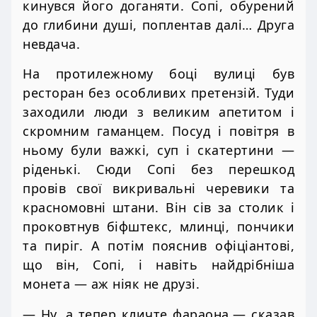
кинувся його доганяти. Сопі, обурений
до глибини душі, поплентав далі… Друга
невдача.
На протилежному боці вулиці був
ресторан без особливих претензій. Туди
заходили люди з великим апетитом і
скромним гаманцем. Посуд і повітря в
ньому були важкі, суп і скатертини —
ріденькі. Сюди Сопі без перешкод
провів свої викривальні черевики та
красномовні штани. Він сів за столик і
проковтнув біфштекс, млинці, пончики
та пиріг. А потім пояснив офіціантові,
що він, Сопі, і навіть найдрібніша
монета — аж ніяк не друзі.
— Ну, а тепер кличте фараона,— сказав