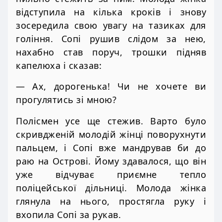
відступила на кілька кроків і знову
зосередила свою увагу на тазиках для
гоління. Сопі рушив слідом за нею,
нахабно став поруч, трошки підняв
капелюха і сказав:
— Ах, дорогенька! Чи не хочете ви
прогулятись зі мною?
Полісмен усе ще стежив. Варто було
скривдженій молодій жінці поворухнути
пальцем, і Сопі вже мандрував би до
раю на Острові. Йому здавалося, що він
уже відчуває приємне тепло
поліцейської дільниці. Молода жінка
глянула на нього, простягла руку і
вхопила Сопі за рукав.