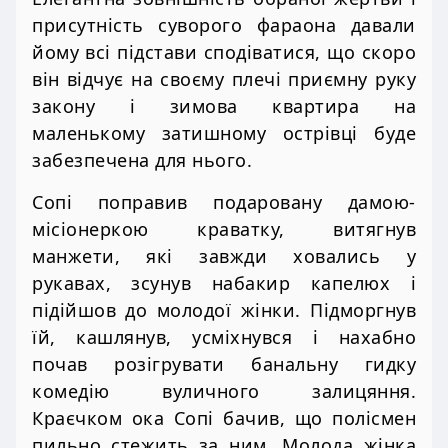
присутність суворого фараона давали
йому всі підстави сподіватися, що скоро
він відчує на своєму плечі приємну руку
закону і зимова квартира на
маленькому затишному острівці буде
забезпечена для нього.
Сопі поправив подаровану дамою-
місіонеркою краватку, витягнув
манжети, які завжди ховались у
рукавах, зсунув набакир капелюх і
підійшов до молодої жінки. Підморгнув
їй, кашлянув, усміхнувся і нахабно
почав розігрувати банальну гидку
комедію вуличного залицяння.
Краєчком ока Сопі бачив, що полісмен
пильно стежить за ним. Молода жінка