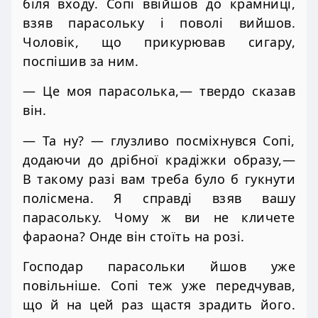
біля входу. Сопі ввійшов до крамниці,
взяв парасольку і поволі вийшов.
Чоловік, що прикурював сигару,
поспішив за ним.
— Це моя парасолька,— твердо сказав
він.
— Та ну? — глузливо посміхнувся Сопі,
додаючи до дрібної крадіжки образу,—
В такому разі вам треба було б гукнути
полісмена. Я справді взяв вашу
парасольку. Чому ж ви не кличете
фараона? Онде він стоїть на розі.
Господар парасольки йшов уже
повільніше. Сопі теж уже передчував,
що й на цей раз щастя зрадить його.