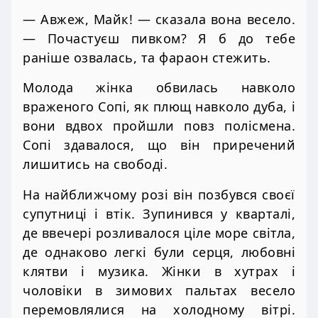
— Авжеж, Майк! — сказала вона весело.
— Почастуєш пивком? Я б до тебе
раніше озвалась, та фараон стежить.
Молода жінка обвилась навколо
враженого Сопі, як плющ навколо дуба, і
вони вдвох пройшли повз полісмена.
Сопі здавалося, що він приречений
лишитись на свободі.
На найближчому розі він позбувся своєї
супутниці і втік. Зупинився у кварталі,
де ввечері розливалося ціле море світла,
де однаково легкі були серця, любовні
клятви і музика. Жінки в хутрах і
чоловіки в зимових пальтах весело
перемовлялися на холодному вітрі.