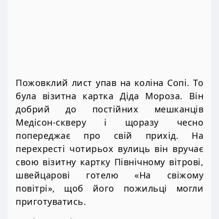
Пожовклий лист упав на коліна Сопі. То
була візитна картка Діда Мороза. Він
добрий до постійних мешканців
Медісон-скверу і щоразу чесно
попереджає про свій прихід. На
перехресті чотирьох вулиць він вручає
свою візитну картку Північному вітрові,
швейцарові готелю «На свіжому
повітрі», щоб його пожильці могли
приготуватись.