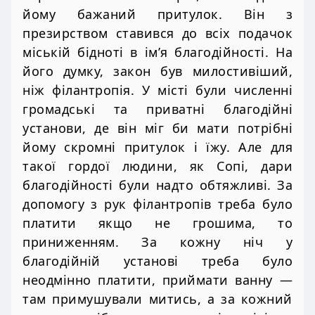
йому бажаний притулок. Він з
презирством ставився до всіх подачок
міській бідноті в ім’я благодійності. На
його думку, закон був милостивіший,
ніж філантропія. У місті були численні
громадські та приватні благодійні
установи, де він міг би мати потрібні
йому скромні притулок і їжу. Але для
такої гордої людини, як Сопі, дари
благодійності були надто обтяжливі. За
допомогу з рук філантропів треба було
платити якщо не грошима, то
приниженням. За кожну ніч у
благодійній установі треба було
неодмінно платити, приймати ванну —
там примушували митись, а за кожний