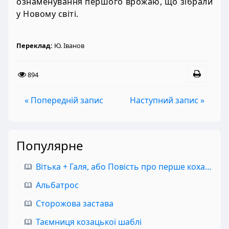
ознаменування першого врожаю, що зібрали
у Новому світі.
Переклад:
Ю. Іванов
894
« Попередній запис
Наступний запис »
Популярне
Вітька + Галя, або Повість про перше кохання
Альбатрос
Сторожова застава
Таємниця козацької шаблі