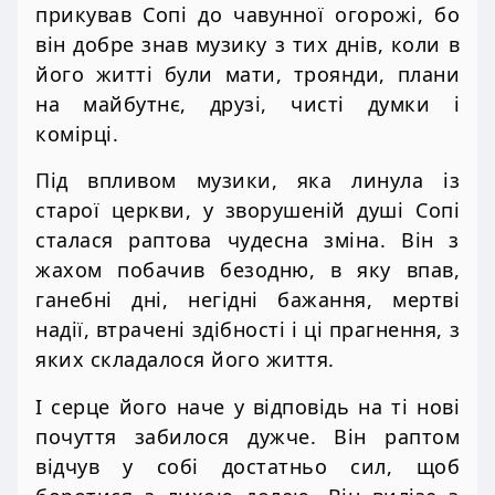
прикував Сопі до чавунної огорожі, бо
він добре знав музику з тих днів, коли в
його житті були мати, троянди, плани
на майбутнє, друзі, чисті думки і
комірці.
Під впливом музики, яка линула із
старої церкви, у зворушеній душі Сопі
сталася раптова чудесна зміна. Він з
жахом побачив безодню, в яку впав,
ганебні дні, негідні бажання, мертві
надії, втрачені здібності і ці прагнення, з
яких складалося його життя.
І серце його наче у відповідь на ті нові
почуття забилося дужче. Він раптом
відчув у собі достатньо сил, щоб