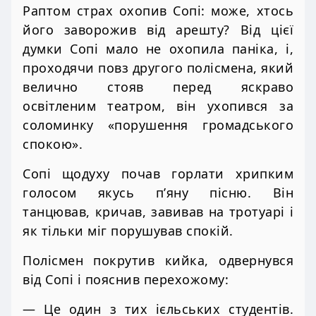
Раптом страх охопив Сопі: може, хтось
його заворожив від арешту? Від цієї
думки Сопі мало не охопила паніка, і,
проходячи повз другого полісмена, який
велично стояв перед яскраво
освітленим театром, він ухопився за
соломинку «порушення громадського
спокою».
Сопі щодуху почав горлати хрипким
голосом якусь п’яну пісню. Він
танцював, кричав, завивав на тротуарі і
як тільки міг порушував спокій.
Полісмен покрутив кийка, одвернувся
від Сопі і пояснив перехожому:
— Це один з тих ієльських студентів.