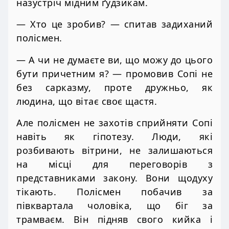
назустріч мідним ґудзикам.
— Хто це зробив? — спитав задиханий
полісмен.
— А чи не думаєте ви, що можу до цього
бути причетним я? — промовив Сопі не
без сарказму, проте дружньо, як
людина, що вітає своє щастя.
Але полісмен не захотів сприйняти Сопі
навіть як гіпотезу. Люди, які
розбивають вітрини, не залишаються
на місці для переговорів з
представниками закону. Вони щодуху
тікають. Полісмен побачив за
півквартала чоловіка, що біг за
трамваєм. Він підняв свого кийка і