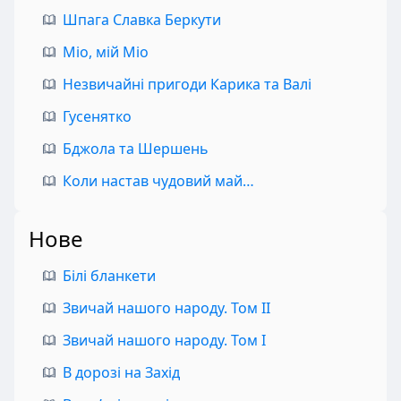
Шпага Славка Беркути
Міо, мій Міо
Незвичайні пригоди Карика та Валі
Гусенятко
Бджола та Шершень
Коли настав чудовий май…
Нове
Білі бланкети
Звичай нашого народу. Том II
Звичай нашого народу. Том I
В дорозі на Захід