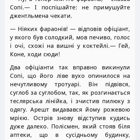
Сопі.— І поспішайте: не примушуйте
джентльмена чекати.
— Ніяких фараонів! — відповів офіціант,
у якого був солодкий, мов печиво, голос
і очі, схожі на вишні у коктейлі.— Гей,
Коне, ходи сюди!
Два офіціанти так вправно викинули
Сопі, що його ліве вухо опинилося на
нечутливому тротуарі. Він підвівся,
суглоб за суглобом, так, як розгинається
теслярська лінійка, і зчистив пилюку з
одягу. Арешт видавався йому рожевою
мрією. Острів знову відступив кудись
дуже далеко. Полісмен, який стояв біля
аптеки, що в сусідньому будинку,