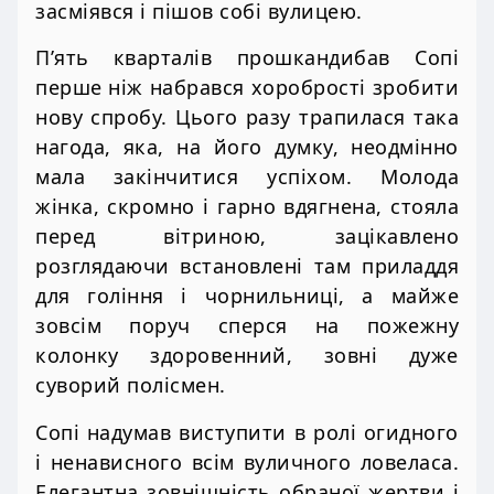
засміявся і пішов собі вулицею.
П’ять кварталів прошкандибав Сопі
перше ніж набрався хоробрості зробити
нову спробу. Цього разу трапилася така
нагода, яка, на його думку, неодмінно
мала закінчитися успіхом. Молода
жінка, скромно і гарно вдягнена, стояла
перед вітриною, зацікавлено
розглядаючи встановлені там приладдя
для гоління і чорнильниці, а майже
зовсім поруч сперся на пожежну
колонку здоровенний, зовні дуже
суворий полісмен.
Сопі надумав виступити в ролі огидного
і ненависного всім вуличного ловеласа.
Елегантна зовнішність обраної жертви і