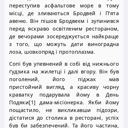
переступив асфальтове море в тому
місці, де зливаються Бродвей і П’ята
авеню. Він пішов Бродвеєм і зупинився
перед яскраво освітленим рестораном,
де вечорами зосереджується найкраще
з того, що можуть дати виноградна
лоза, шовкопряд і протоплазма.
Сопі був упевнений в собі від нижнього
ґудзика на жилетці і далі вгору. Він був
поголений, його піджак мав
пристойний вигляд, а красиву чорну
краватку подарувала йому в День
Подяки[1] дама-місіонерка. Якби йому
пощастило, не викликавши підозри,
дістатися до столика в ресторані, успіх
був би забезпечений. Та його частина,