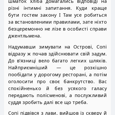
шматок хліба домагались відповіді на
різні інтимні запитання. Куди краще
бути гостем закону І Там усе робиться
за встановленими правилами, зате ніхто
безцеремонно не лізе в особисті справи
джентльмена.
Надумавши зимувати на Острові, Сопі
відразу ж почав здійснювати свій задум.
До в’язниці вело багато легких шляхів.
Найприємніший — це розкішно
пообідати у дорогому ресторані, а потім
оголосити про своє банкрутство. Вас
спокійненько й без усякого галасу
передають полісменові, а послужливий
суддя зробить далі все що треба.
Сопі підвівся з лави, вийшов із скверу й