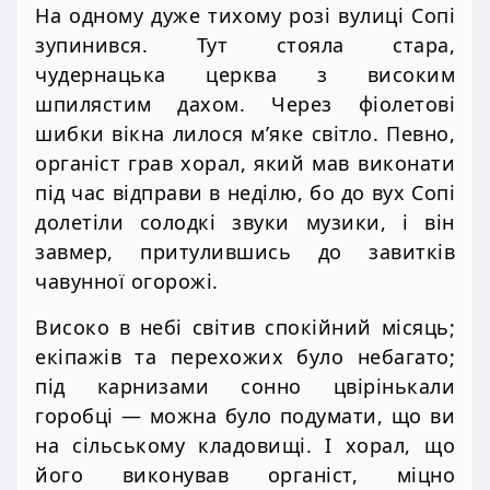
На одному дуже тихому розі вулиці Сопі
зупинився. Тут стояла стара,
чудернацька церква з високим
шпилястим дахом. Через фіолетові
шибки вікна лилося м’яке світло. Певно,
органіст грав хорал, який мав виконати
під час відправи в неділю, бо до вух Сопі
долетіли солодкі звуки музики, і він
завмер, притулившись до завитків
чавунної огорожі.
Високо в небі світив спокійний місяць;
екіпажів та перехожих було небагато;
під карнизами сонно цвірінькали
горобці — можна було подумати, що ви
на сільському кладовищі. І хорал, що
його виконував органіст, міцно