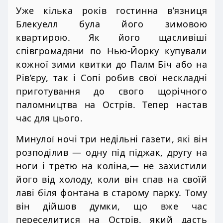
Уже кілька років гостинна в’язниця
Блекуелл була його зимовою
квартирою. Як його щасливіші
співгромадяни по Нью-Йорку купували
кожної зими квитки до Палм Біч або на
Рів’єру, так і Сопі робив свої нескладні
приготування до свого щорічного
паломництва на Острів. Тепер настав
час для цього.
Минулої ночі три недільні газети, які він
розподілив — одну під піджак, другу на
ноги і третю на коліна,— не захистили
його від холоду, коли він спав на своїй
лаві біля фонтана в старому парку. Тому
він дійшов думки, що вже час
переселитися на Острів, який дасть