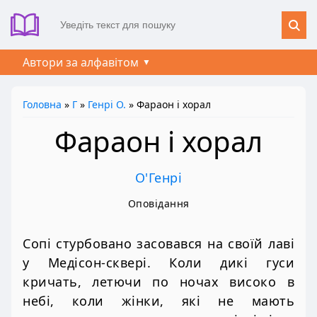
Автори за алфавітом
Головна
»
Г
»
Генрі О.
» Фараон і хорал
Фараон і хорал
О'Генрі
Оповідання
Сопі стурбовано засовався на своїй лаві
у Медісон-сквері. Коли дикі гуси
кричать, летючи по ночах високо в
небі, коли жінки, які не мають