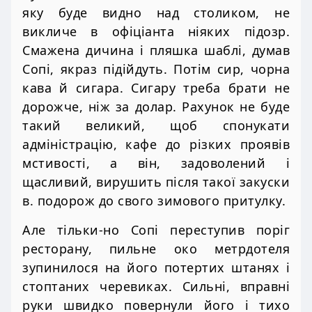
яку буде видно над столиком, не
викличе в офіціанта ніяких підозр.
Смажена дичина і пляшка шаблі, думав
Сопі, якраз підійдуть. Потім сир, чорна
кава й сигара. Сигару треба брати не
дорожче, ніж за долар. Рахунок не буде
такий великий, щоб спонукати
адміністрацію, кафе до різких проявів
мстивості, а він, задоволений і
щасливий, вирушить після такої закуски
в. подорож до свого зимового притулку.
Але тільки-но Сопі переступив поріг
ресторану, пильне око метрдотеля
зупинилося на його потертих штанях і
стоптаних черевиках. Сильні, вправні
руки швидко повернули його і тихо