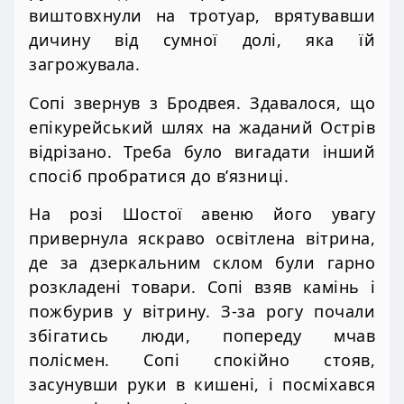
виштовхнули на тротуар, врятувавши
дичину від сумної долі, яка їй
загрожувала.
Сопі звернув з Бродвея. Здавалося, що
епікурейський шлях на жаданий Острів
відрізано. Треба було вигадати інший
спосіб пробратися до в’язниці.
На розі Шостої авеню його увагу
привернула яскраво освітлена вітрина,
де за дзеркальним склом були гарно
розкладені товари. Сопі взяв камінь і
пожбурив у вітрину. З-за рогу почали
збігатись люди, попереду мчав
полісмен. Сопі спокійно стояв,
засунувши руки в кишені, і посміхався