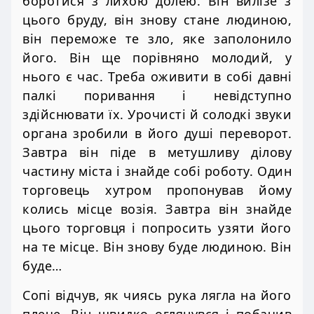
боротися з лихою долею. Він вилізе з
цього бруду, він знову стане людиною,
він переможе те зло, яке заполонило
його. Він ще порівняно молодий, у
нього є час. Треба оживити в собі давні
палкі поривання і невідступно
здійснювати їх. Урочисті й солодкі звуки
органа зробили в його душі переворот.
Завтра він піде в метушливу ділову
частину міста і знайде собі роботу. Один
торговець хутром пропонував йому
колись місце возія. Завтра він знайде
цього торговця і попросить узяти його
на те місце. Він знову буде людиною. Він
буде…
Сопі відчув, як чиясь рука лягла на його
плече. Він швидко оглянувся і побачив