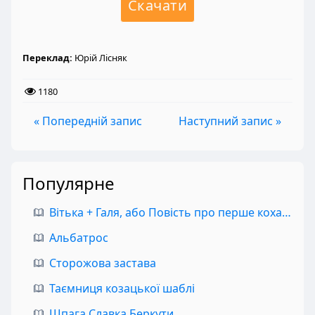
Скачати
Переклад:
Юрій Лісняк
1180
« Попередній запис
Наступний запис »
Популярне
Вітька + Галя, або Повість про перше кохання
Альбатрос
Сторожова застава
Таємниця козацької шаблі
Шпага Славка Беркути