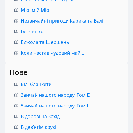
Міо, мій Міо
Незвичайні пригоди Карика та Валі
Гусенятко
Бджола та Шершень
Коли настав чудовий май…
Нове
Білі бланкети
Звичай нашого народу. Том II
Звичай нашого народу. Том I
В дорозі на Захід
В дев’ятім крузі