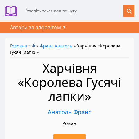
Автори за алфавітом
Головна
»
Ф
»
Франс Анатоль
» Харчівня «Королева
Гусячі лапки»
Харчівня
«Королева Гусячі
лапки»
Анатоль Франс
Роман