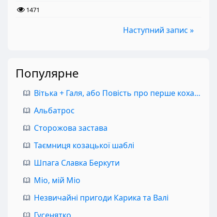
1471
Наступний запис »
Популярне
Вітька + Галя, або Повість про перше кохання
Альбатрос
Сторожова застава
Таємниця козацької шаблі
Шпага Славка Беркути
Міо, мій Міо
Незвичайні пригоди Карика та Валі
Гусенятко