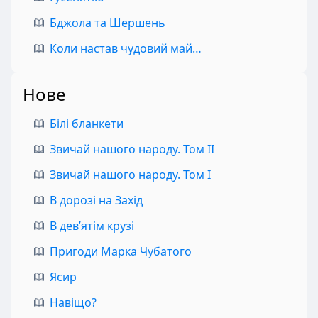
Бджола та Шершень
Коли настав чудовий май…
Нове
Білі бланкети
Звичай нашого народу. Том II
Звичай нашого народу. Том I
В дорозі на Захід
В дев’ятім крузі
Пригоди Марка Чубатого
Ясир
Навіщо?