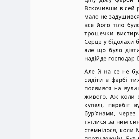
Вскочивши в сей р
мало не задушився.
все його тiло бул
трошечки вистирч
Серце у бiдолахи 
але що було дiят
надiйде господар б
Але й на се не б
сидiти в фарбi ти
появився на вули
живого. Аж коли 
купелi, перебiг 
бур’янами, через
тяглися за ним си
стемнiлося, коли М
протилежнiм. Був 