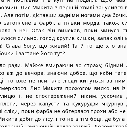
озчин. Лис Микита в першiй хвилi занурився в
 Але потiм, дiставши заднiми ногами дна бочки
о затоплене в фарбi, а тiльки морда, також 
ала з неї. Отак вiн вичекав, поки минула с
билося сильно, голод крутив кишки, запах олiї
и! Слава богу, що живий! Та й то ще хто зна
очки i застане його тут?
уло ради. Майже вмираючи зо страху, бiдний
хо аж до вечора, знаючи добре, що якби тепер
цi, то вже не пси, але люди кинуться за ним 
смерклося. Лис Микита прожогом вискочив iз 
вулицю i, не спостережений нiким, ускочив 
 плоти, через капусти та кукурудзи чкурнув 
нi слiди, поки фарба не обтерлася трохи або не
икита добiг до лiсу, i то не в тiм боцi, де була 
голодний, змучений, ледве живий. Додому треб