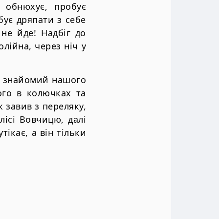
 обнюхує, пробує
бує дряпати з себе
не йде! Надбiг до
лiйна, через нiч у
ий знайомий нашого
ого в колючках та
ж завив з переляку,
лiсi Вовчицю, далi
тiкає, а вiн тiльки