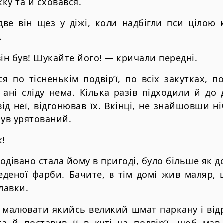
жку та й сховався.
две вiн щез у дiжi, коли надбiгли пси цiлою 
.
 вiн був! Шукайте його! — кричали переднi.
я по тiсненькiм подвiр’ї, по всiх закутках, 
нi слiду нема. Кiлька разiв пiдходили й до 
iд неї, вiдгонював їх. Вкiнцi, не знайшовши н
був урятований.
к!
подiвано стала йому в пригодi, було бiльше як 
веденої фарби. Бачите, в тiм домi жив маляр,
лавки.
 малювати якийсь великий шмат паркану i вiд
а й поставив її в кутi на подвiр’ї, щоб мав