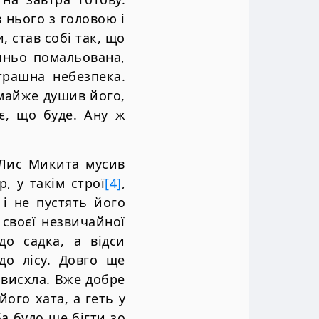
 нього з головою i
, став собi так, що
синьо помальована,
трашна небезпека.
 майже душив його,
є, що буде. Ану ж
 Лис Микита мусив
, у такiм строї
[4]
,
i не пустять його
своєї незвичайної
до садка, а вiдси
до лiсу. Довго ще
 висхла. Вже добре
його хата, а геть у
а було ще бiгти зо