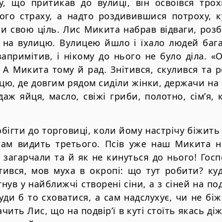
ту, що притикав до вулицi, вiн освоївся тро
го страху, а надто роздивившися потроху, к
ти свою цiль. Лис Микита набрав вiдваги, розб
 на вулицю. Вулицею йшло i їхало людей бага
апримiтив, i нiкому до нього не було дiла. «
 А Микита тому й рад. Знiтився, скулився та 
цю, де довгим рядом сидiли жiнки, держачи на 
аж яйця, масло, свiжi гриби, полотно, сiм’я, к
обiгти до торговицi, коли йому настрiчу бiжить
 там видить третього. Псiв уже наш Микита н
 загарчали та й як не кинуться до нього! Госп
ився, мов муха в окропi: що тут робити? куд
ув у найближчi створенi сiни, а з сiней на под
уди б то сховатися, а сам надслухує, чи не бi
ачить Лис, що на подвiр’ї в кутi стоїть якась дiж