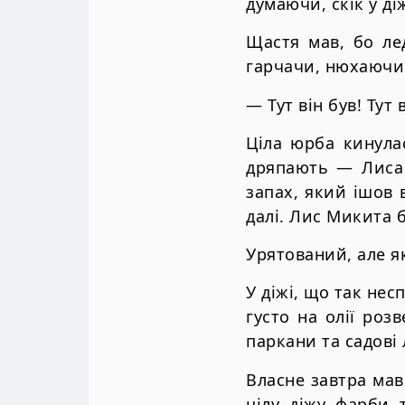
думаючи, скiк у дi
Щастя мав, бо ле
гарчачи, нюхаючи
— Тут вiн був! Тут
Цiла юрба кинулас
дряпають — Лиса а
запах, який iшов в
далi. Лис Микита 
Урятований, але я
У дiжi, що так нес
густо на олiї роз
паркани та садовi 
Власне завтра мав
цiлу дiжу фарби т