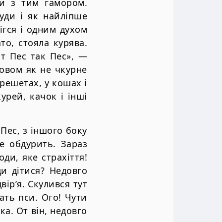
хи з тим гамором.
уди i як найлiпше
iгся i одним духом
то, стояла курява.
От Пес так Пес», —
ровом як не чкурне
решетах, у кошах i
урей, качок i iншi
 Пес, з iншого боку
е обдурить. Зараз
оди, яке страхiття!
и дiтися? Недовго
вiр’я. Скулився тут
жать пси. Ого! Чути
ка. От вiн, недовго