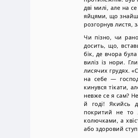
двi милi, але на с
яйцями, що знайшо
розгорнув листя, з
Чи пiзно, чи ран
досить, що, вста
бiк, де вчора бул
вилiз iз нори. Гл
лисячих грудях. «
на себе — господ
кинувся тiкати, ал
невже се я сам? Не
й годi! Якийсь д
покритий не то 
колючками, а хвiс
або здоровий сту