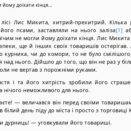
 йому доїхати кiнця...
 лiсi Лис Микита, хитрий-прехитрий. Кiлька 
 його псами, заставляли на нього залiза
[1]
аб
 нiчим не могли йому доїхати кiнця. Лис Микита
зпеки, ще й iнших своїх товаришiв остерiгав.
о курника, чи до комори, то не було смiлiшого
 над нього. Дiйшло до того, що вiн не раз у б
коли не вертав з порожнiми руками.
стя i та його хитрiсть зробили його страш
а нiчого неможливого для нього.
аєте! — величався вiн перед своїми товаришам
 в бiлий день пiду до мiста i просто з торговицi 
ори дурниць! — уговкували його товаришi.