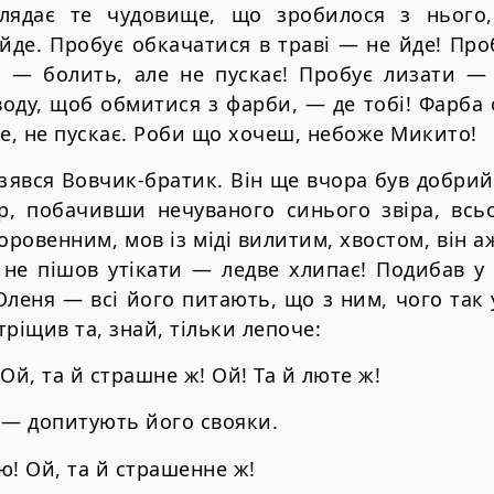
глядає те чудовище, що зробилося з нього,
йде. Пробує обкачатися в травi — не йде! Про
и — болить, але не пускає! Пробує лизати — 
воду, щоб обмитися з фарби, — де тобi! Фарба о
ре, не пускає. Роби що хочеш, небоже Микито!
 взявся Вовчик-братик. Вiн ще вчора був добр
р, побачивши нечуваного синього звiра, всь
доровенним, мов iз мiдi вилитим, хвостом, вiн а
не пiшов утiкати — ледве хлипає! Подибав у 
леня — всi його питають, що з ним, чого так у
рiщив та, знай, тiльки лепоче:
Ой, та й страшне ж! Ой! Та й люте ж!
 — допитують його свояки.
ю! Ой, та й страшенне ж!