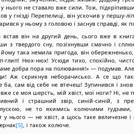
е у нього не ставало вже сили. Тож, пiдкрiпив
в у гнiздi Перепелицi, вiн ускочив у першу-л
арився у ньому з головою i заснув справдi, як по
о встав вiн на другий день, сього вже в книг
вши з твердого сну, позiхнувши смачно i сплю
а йому така немила пригода, вiн обережненько
ип-глип! Нюх-нюх! Усюди тихо, спокiйно, чист
Саме добра пора на полювання!» — подумав. Але 
и! Аж скрикнув неборачисько. А се що так
е ба, сам вiд себе не втечеш! Зупинився i зно
вже се моя шерсть, мiй хвiст, мої ноги? Нi, не пi
ивний i страшний звiр, синiй-синiй, з пр
лускою, не то якимись колючими гудзами,
т у нього — не хвiст, а щось таке величезне i
пернак
[5]
, i також колюче.