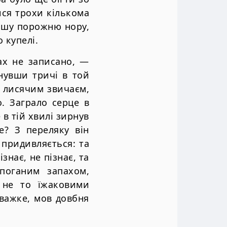
шися трохи кiлькома
iпшу порожню нору,
 купелi.
ах не записано, —
нувши тричi в той
, лисячим звичаєм,
о. Заграло серце в
в тiй хвилi зирнув
е? З переляку вiн
в придивляється: та
знає, не пiзнає, та
епоганим запахом,
 не то їжаковими
 важке, мов довбня