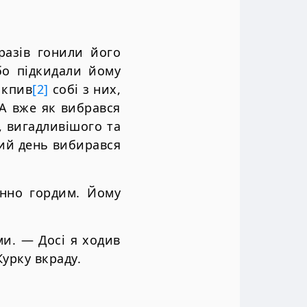
разiв гонили його
о пiдкидали йому
 кпив
[2]
собi з них,
 А вже як вибрався
, вигадливiшого та
iлий день вибирався
енно гордим. Йому
и. — Досi я ходив
Курку вкраду.