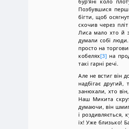
бур’янi коло пло
Позбувшися першо
бiгти, щоб осягну
скочив через плiт
Лиса мало хто й з
думали собi люди.
просто на торгови
кобелях
[3]
на прод
такi гарнi речi.
Але не встиг вiн д
надбiгає другий,
занюхали, хто вiн,
Наш Микита скрут
думаючи, вiн шмигн
i роздивляється, к
їх! Уже близько! Б