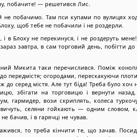
у, побачите! — решетився Лис.
 не побачимо. Там пси купами по вулицях ходя
Блоху, щоб тебе не побачили i не роздерли.
 i в Блоху не перекинуся, i не роздеруть мене!
зараз завтра, в сам торговий день, побiгти до 
дний Микита таки перечислився. Помiж коноплi
 до передмiстя; огородами, перескакуючи плот
ж до серед мiстя. Але тут бiда! Треба було хоч
ицю, збiгати на торговицю i вернути назад.
ум, гармидер, вози скриплять, колеса туркоч
квичуть, селяни гойкають — одним словом, кл
не бачив, i в гарячцi не чував.
ажився, то треба кiнчити те, що зачав. Поси