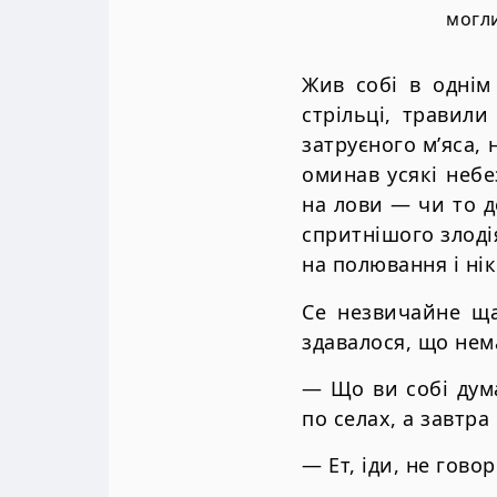
могли
Жив собi в однiм
стрiльцi, травили
затруєного м’яса,
оминав усякi небе
на лови — чи то д
спритнiшого злодiя
на полювання i нi
Се незвичайне ща
здавалося, що нем
— Що ви собi дум
по селах, а завтра
— Ет, iди, не гов