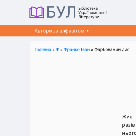
БУЛ
Бібліотека
Україномовної
Літератури
Автори за алфавітом
Головна
»
Ф
»
Франко Іван
» Фарбований лис
Жив 
разiв
ньог