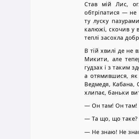
Став мiй Лис, о
обтрiпатися — не 
ту луску пазурам
калюжi, скочив у 
теплi засохла доб
В тiй хвилi де не
Микити, але тепе
гудзах i з таким з
а отямившися, як 
Ведмедя, Кабана, О
хлипає, баньки вит
— Он там! Он там! 
— Та що, що таке?
— Не знаю! Не зна