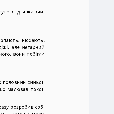
купою, дзявкаючи,
порпають, нюхають,
дiжi, але негарний
iчого, вони побiгли
до половини синьої,
 що малював покої,
разу розробив собi
 на завтра готову.