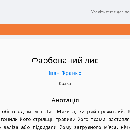
Фарбований лис
Іван Франко
Казка
Анотація
собi в однiм лiсi Лис Микита, хитрий-прехитрий. К
 гонили його стрiльцi, травили його псами, заставл
о залiза або пiдкидали йому затруєного м’яса, нiч