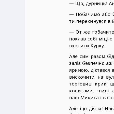
— Що, дурниць! Ан
— Побачимо або й
ти перекинувся в 
— От же побачите,
поклав собi мiцно 
вхопити Курку.
Але сим разом бi
залiз безпечно аж
яриною, дiстався а
вискочити на вул
торговицi крик, ш
копитами, свинi 
наш Микита i в снi 
Але що дiяти! Нав