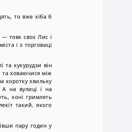
ть, то вже хiба б
 — товк своє Лис i
мiста i з торговицi
 та кукурудзи вiн
и та ховаючися мiж
 на коротку хвильку
 А на вулицi i на
уть, конi гримлять
екiт такий, якого
дiвши пару годин у