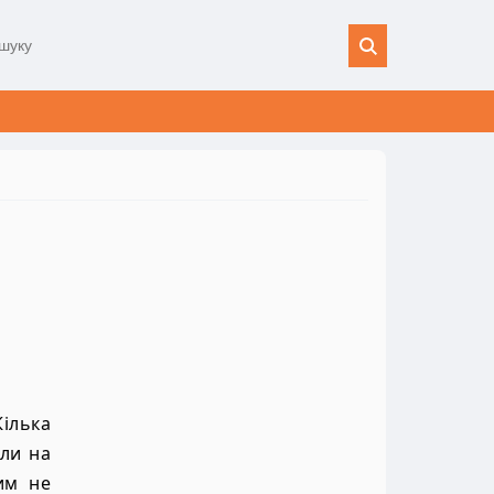
iлька
яли на
им не