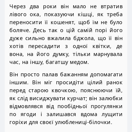
Через два роки він мало не втратив
лівого ока, показуючи кішці, як треба
переносити її кошенят, щоб їм не було
боляче. Десь так о цій самій порі його
дуже сильно вжалила бджола, що її він
хотів пересадити з одної квітки, де
вона, на його думку, тільки марнувала
час, на іншу, багатшу медом.
Він просто палав бажанням допомагати
іншим. Він міг просидіти цілий ранок
перед старою квочкою, пояснюючи їй,
як слід висиджувати курчат; він залюбки
відмовлявся від пообідньої прогулянки
по ягоди і залишався вдома лущити
горіхи для своєї улюблениці-білочки.