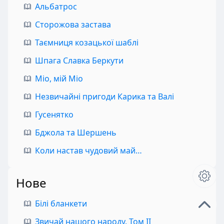
Альбатрос
Сторожова застава
Таємниця козацької шаблі
Шпага Славка Беркути
Міо, мій Міо
Незвичайні пригоди Карика та Валі
Гусенятко
Бджола та Шершень
Коли настав чудовий май…
Нове
Білі бланкети
Звичай нашого народу. Том II