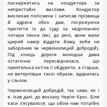
поскаржитись на кондуктора за
непристойні вислови. Кондуктор
викликав полісмена і записав прізвища
й адреси обох дам, погрожуючи
притягти їх до суду за недоплачені
чотири пенси (які, до речі, вони мали
щирий намір віддати йому, якби не
заборонив їм червонолиций добродій).
Під кінець дороги молодша дама
остаточно пересвідчилася, що
приятелька хотіла її обдурити, а старша,
не витерпівши такої образи, вдарилась
у сльози.
Червонолиций добродій, так само, як і
я, їхав далі, до вокзалу Черінг-Крос. Біля
каси з’ясувалося, що обом нам потрібні