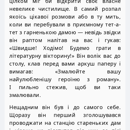
цілком міг би відкрити своє власне
невелике чистилище. В самий розпал
якоїсь цікавої розмови або в ту мить,
коли ви перебували в приємному тет-а-
тет з гарненькою дамою — невідь звідки
він раптом налітав на вас і гукав:
«Швидше! Ходімо! Будемо грати в
літературну вікторину!» Він волік вас до
столу, клав перед вами аркуш паперу і
вимагав: «Змалюйте вашу
найулюбленішу героїню з роману».
І пильно стежив, щоб ви таки
змалювали.
Нещадним він був і до самого себе.
Щоразу він перший зголошувався
проводжати на станцію стареньких дам