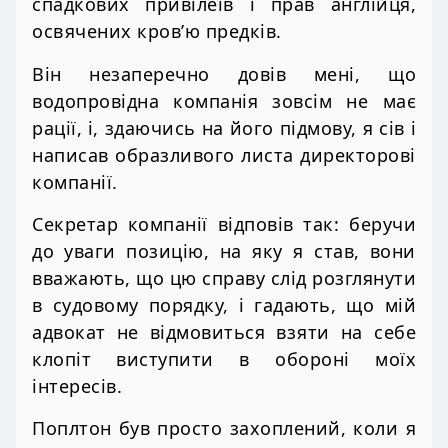
спадкових привілеїв і прав англійця,
освячених кров’ю предків.
Він незаперечно довів мені, що
водопровідна компанія зовсім не має
рації, і, здаючись на його підмову, я сів і
написав образливого листа директорові
компанії.
Секретар компанії відповів так: беручи
до уваги позицію, на яку я став, вони
вважають, що цю справу слід розглянути
в судовому порядку, і гадають, що мій
адвокат не відмовиться взяти на себе
клопіт виступити в обороні моїх
інтересів.
Поплтон був просто захоплений, коли я