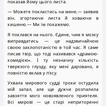
показав йому цього листа.
— Можете покластись на мене,— заявив
він, згортаючи листа й ховаючи в
кишеню.— Ми їм покажемо.
Я поклався на нього. Єдине, чим я мозку
виправдатись — це надзвичайною
своєю заклопотаністю в той час. Я саме
писав твір, що тоді називався «драмою-
комедією». І ту незначну кількість
тверезого глузду, яку мені даровано, я
повністю вклав у п’єсу.
Ухвала мирового судді трохи остудила
мій запал, але ще дужче розпалила
завзяття мого новоявленого приятеля.
Всі мирові — це старі неприторенні