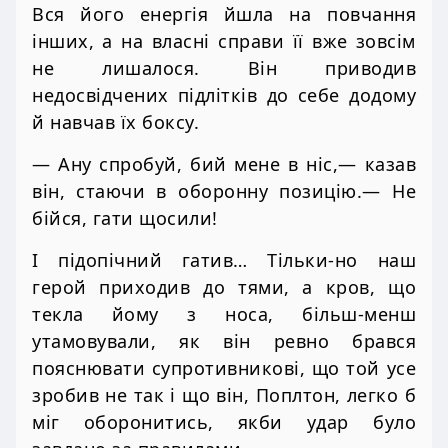
Вся його енергія йшла на повчання
інших, а на власні справи її вже зовсім
не лишалося. Він приводив
недосвідчених підлітків до себе додому
й навчав їх боксу.
— Ану спробуй, бий мене в ніс,— казав
він, стаючи в оборонну позицію.— Не
бійся, гати щосили!
І підопічний гатив… Тільки-но наш
герой приходив до тями, а кров, що
текла йому з носа, більш-менш
утамовували, як він ревно брався
пояснювати супротивникові, що той усе
зробив не так і що він, Поплтон, легко б
міг оборонитись, якби удар було