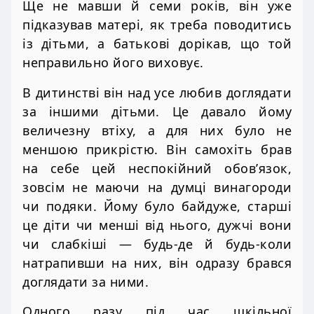
Ще не мавши й семи років, він уже
підказував матері, як треба поводитись
із дітьми, а батькові дорікав, що той
неправильно його виховує.
В дитинстві він над усе любив доглядати
за іншими дітьми. Це давало йому
величезну втіху, а для них було не
меншою прикрістю. Він самохіть брав
на себе цей неспокійний обов’язок,
зовсім не маючи на думці винагороди
чи подяки. Йому було байдуже, старші
це діти чи менші від нього, дужчі вони
чи слабкіші — будь-де й будь-коли
натрапивши на них, він одразу брався
доглядати за ними.
Одного разу під час шкільної