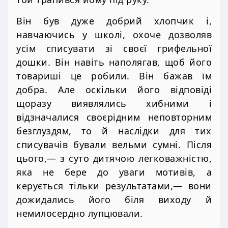
Він був дуже добрий хлопчик і,
навчаючись у школі, охоче дозволяв
усім списувати зі своєї грифельної
дошки. Він навіть наполягав, щоб його
товариші це робили. Він бажав їм
добра. Але оскільки його відповіді
щоразу виявлялись хибними і
відзначалися своєрідним неповторним
безглуздям, то й наслідки для тих
списувачів бували вельми сумні. Після
цього,— з суто дитячою легковажністю,
яка не бере до уваги мотивів, а
керується тільки результатами,— вони
дожидались його біля виходу й
немилосердно лупцювали.