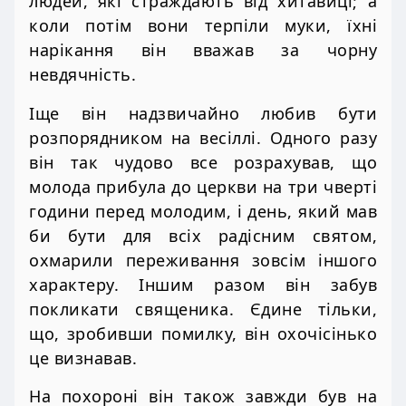
людей, які страждають від хитавиці; а
коли потім вони терпіли муки, їхні
нарікання він вважав за чорну
невдячність.
Іще він надзвичайно любив бути
розпорядником на весіллі. Одного разу
він так чудово все розрахував, що
молода прибула до церкви на три чверті
години перед молодим, і день, який мав
би бути для всіх радісним святом,
охмарили переживання зовсім іншого
характеру. Іншим разом він забув
покликати священика. Єдине тільки,
що, зробивши помилку, він охочісінько
це визнавав.
На похороні він також завжди був на