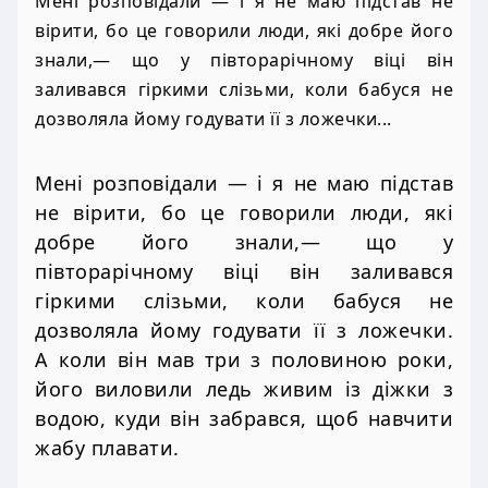
Мені розповідали — і я не маю підстав не
вірити, бо це говорили люди, які добре його
знали,— що у півторарічному віці він
заливався гіркими слізьми, коли бабуся не
дозволяла йому годувати її з ложечки...
Мені розповідали — і я не маю підстав
не вірити, бо це говорили люди, які
добре його знали,— що у
півторарічному віці він заливався
гіркими слізьми, коли бабуся не
дозволяла йому годувати її з ложечки.
А коли він мав три з половиною роки,
його виловили ледь живим із діжки з
водою, куди він забрався, щоб навчити
жабу плавати.