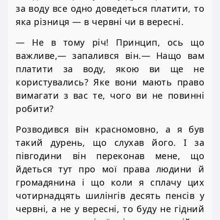
за воду все одно доведеться платити, то
яка різниця — в червні чи в вересні.
— Не в тому річ! Принцип, ось що
важливе,— запалився він.— Нащо вам
платити за воду, якою ви ще не
користувались? Яке вони мають право
вимагати з вас те, чого ви не повинні
робити?
Розводився він красномовно, а я був
такий дурень, що слухав його. І за
півгодини він переконав мене, що
йдеться тут про мої права людини й
громадянина і що коли я сплачу цих
чотирнадцять шилінгів десять пенсів у
червні, а не у вересні, то буду не гідний