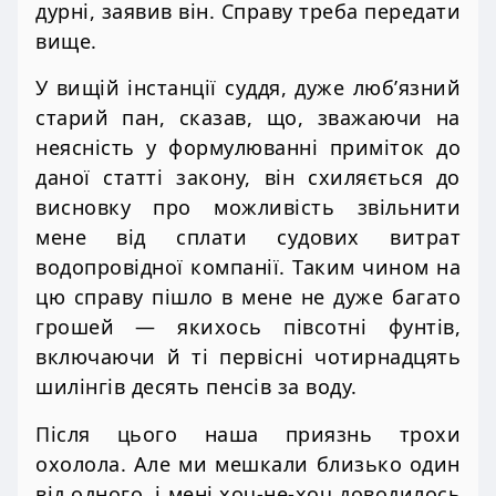
дурні, заявив він. Справу треба передати
вище.
У вищій інстанції суддя, дуже люб’язний
старий пан, сказав, що, зважаючи на
неясність у формулюванні приміток до
даної статті закону, він схиляється до
висновку про можливість звільнити
мене від сплати судових витрат
водопровідної компанії. Таким чином на
цю справу пішло в мене не дуже багато
грошей — якихось півсотні фунтів,
включаючи й ті первісні чотирнадцять
шилінгів десять пенсів за воду.
Після цього наша приязнь трохи
охолола. Але ми мешкали близько один
від одного, і мені хоч-не-хоч доводилось