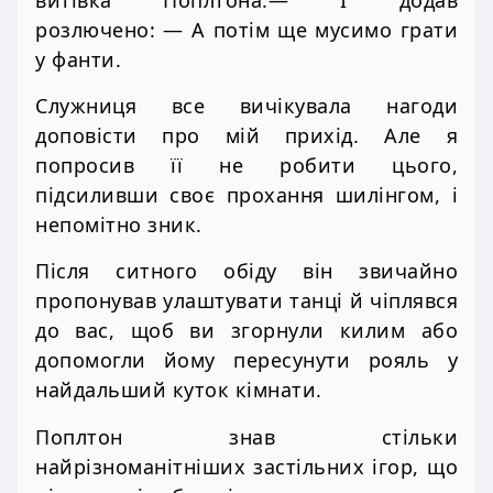
розлючено: — А потім ще мусимо грати
у фанти.
Служниця все вичікувала нагоди
доповісти про мій прихід. Але я
попросив її не робити цього,
підсиливши своє прохання шилінгом, і
непомітно зник.
Після ситного обіду він звичайно
пропонував улаштувати танці й чіплявся
до вас, щоб ви згорнули килим або
допомогли йому пересунути рояль у
найдальший куток кімнати.
Поплтон знав стільки
найрізноманітніших застільних ігор, що