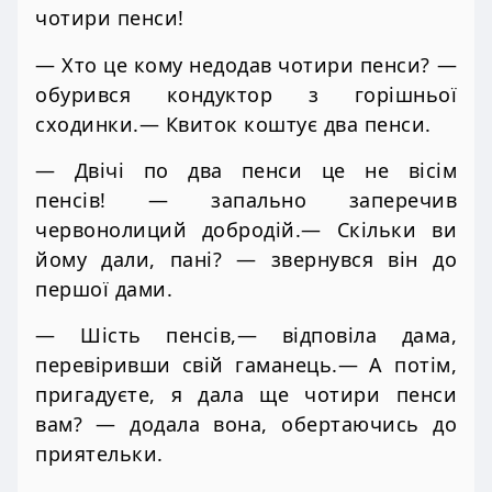
чотири пенси!
— Хто це кому недодав чотири пенси? —
обурився кондуктор з горішньої
сходинки.— Квиток коштує два пенси.
— Двічі по два пенси це не вісім
пенсів! — запально заперечив
червонолиций добродій.— Скільки ви
йому дали, пані? — звернувся він до
першої дами.
— Шість пенсів,— відповіла дама,
перевіривши свій гаманець.— А потім,
пригадуєте, я дала ще чотири пенси
вам? — додала вона, обертаючись до
приятельки.