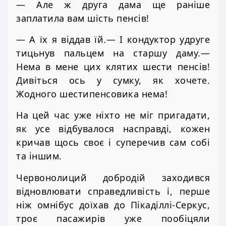
— Але ж друга дама ще раніше
заплатила вам шість пенсів!
— А їх я віддав їй.— І кондуктор удруге
тицьнув пальцем на старшу даму.—
Нема в мене цих клятих шести пенсів!
Дивіться ось у сумку, як хочете.
Жодного шестипенсовика нема!
На цей час уже ніхто не міг пригадати,
як усе відбувалося насправді, кожен
кричав щось своє і суперечив сам собі
та іншим.
Червонолиций добродій заходився
відновлювати справедливість і, перше
ніж омнібус доїхав до Пікаділлі-Серкус,
троє пасажирів уже пообіцяли