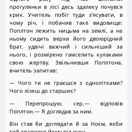
прогулянки в лісі десь здалеку почувся
крик. Учитель побіг туди з’ясувати, в
чому річ, і побачив таке видовище:
Поплтон лежить ницьма на землі, а на
ньому сидить верхи його двоюрідний
брат, удвічі важчий і сильніший за
нього, і розмірено гамселить кулаками
свою жертву. Звільнивши Поплтона,
вчитель запитав:
— Чого ти не граєшся з однолітками?
Чого лізеш до старших?
— Перепрошую, сер,— відповів
Поплтон.— Я доглядав за ним.
Він став би доглядати й за Ноєм, якби
той трапився йому під руку.