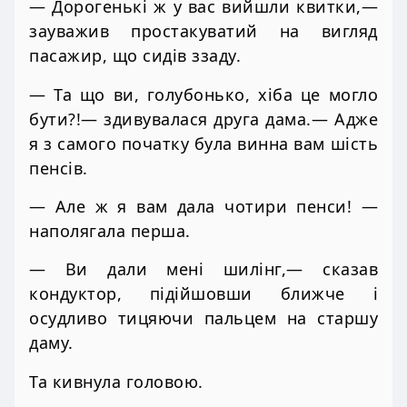
— Дорогенькі ж у вас вийшли квитки,—
зауважив простакуватий на вигляд
пасажир, що сидів ззаду.
— Та що ви, голубонько, хіба це могло
бути?!— здивувалася друга дама.— Адже
я з самого початку була винна вам шість
пенсів.
— Але ж я вам дала чотири пенси! —
наполягала перша.
— Ви дали мені шилінг,— сказав
кондуктор, підійшовши ближче і
осудливо тицяючи пальцем на старшу
даму.
Та кивнула головою.