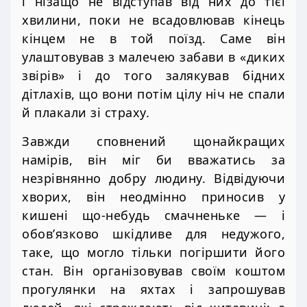
і нізащо не відступав від них до тієї
хвилини, поки не всадовлював кінець
кінцем не в той поїзд. Саме він
улаштовував з малечею забави в «диких
звірів» і до того залякував бідних
дітлахів, що вони потім цілу ніч не спали
й плакали зі страху.
Завжди сповнений щонайкращих
намірів, він міг би вважатись за
незрівнянно добру людину. Відвідуючи
хворих, він неодмінно приносив у
кишені що-небудь смачненьке — і
обов’язково шкідливе для недужого,
таке, що могло тільки погіршити його
стан. Він організовував своїм коштом
прогулянки на яхтах і запрошував