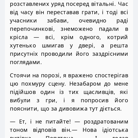
розставлених уряд посеред вітальні. Час
від часу він переставав грати, і тоді всі
учасники забави, очевидно раді
перепочинкові, знеможено падали в
крісла — всі, крім одного, котрий
хутенько шмигав у двері, а решта
присутніх проводили його заздрісними
поглядами.
Стоячи на порозі, я вражено спостерігав
цю похмуру сцену. Незабаром до мене
підійшов один із тих щасливців, які
вибули з гри, і я попросив його
пояснити, що за дивовижа тут діється.
— Ет, і не питайте! — роздратованим
тоном відповів він.— Нова ідіотська
витівка Поплтона.— І додав