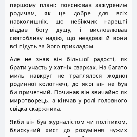
першому плані: пояснював зажуреним
родичам, як це добре для всіх
навколишніх, що небіжчик нарешті
віддав богу душу, і висловлював
святобливу надію, що невдовзі й вони
всі підуть за його прикладом.
Але не знав він більшої радості, як
брати участь у хатніх сварках. На багато
миль навкруг не траплялося жодної
родинної колотнечі, до якої він не був
би причетний. Починав він звичайно як
миротворець, а кінчав у ролі головного
свідка скаржника.
Якби він був журналістом чи політиком,
блискучий хист до розуміння чужих