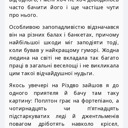
часто бачити його і ще частіше чути
про нього.
Особливою запопадливістю відзначався
він на різних балах і банкетах, причому
найбільшої шкоди міг заподіяти тоді,
коли бував у найкращому гуморі. Жодна
людина на світі не вкладала так багато
праці в загальні веселощі і не викликала
цим такої відчайдушної нудьги.
Якось увечері на Різдво зайшов я до
одного приятеля й бачу там таку
картину: Поплтон грає на фортепіано, а
чотирнадцять чи п’ятнадцять
підстаркуватих леді й джентльменів
повагом дріботять навколо крісел,