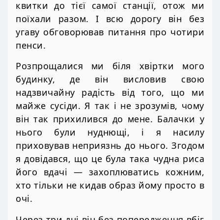
квитки до тієї самої станції, отож ми
поїхали разом. І всю дорогу він без
угаву обговорював питання про чотири
пенси.
Розпрощалися ми біля хвіртки мого
будинку, де він висловив свою
надзвичайну радість від того, що ми
майже сусіди. Я так і не зрозумів, чому
він так прихилився до мене. Балачки у
нього були нуднющі, і я насилу
приховував неприязнь до нього. Згодом
я довідався, що це була така чудна риса
його вдачі — захоплюватись кожним,
хто тільки не кидав образ йому просто в
очі.
Через три дні він без попередження вбіг