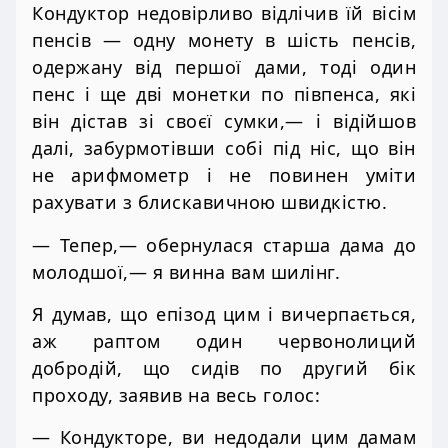
Кондуктор недовірливо відлічив їй вісім
пенсів — одну монету в шість пенсів,
одержану від першої дами, тоді один
пенс і ще дві монетки по півпенса, які
він дістав зі своєї сумки,— і відійшов
далі, забурмотівши собі під ніс, що він
не арифмометр і не повинен уміти
рахувати з блискавичною швидкістю.
— Тепер,— обернулася старша дама до
молодшої,— я винна вам шилінг.
Я думав, що епізод цим і вичерпається,
аж раптом один червонолиций
добродій, що сидів по другий бік
проходу, заявив на весь голос:
— Кондукторе, ви недодали цим дамам