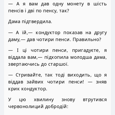
— А я вам дав одну монету в шість
пенсів і дві по пенсу, так?
Дама підтвердила.
— А їй,— кондуктор показав на другу
даму,— дав чотири пенси. Правильно?
— І ці чотири пенси, пригадуєте, я
віддала вам,— підхопила молодша дама,
звертаючись до старшої.
— Стривайте, так тоді виходить, що я
віддав зайвих чотири пенси! — зняв
крик кондуктор.
У цю хвилину знову втрутився
червонолиций добродій: