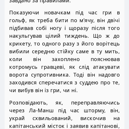
завдано за правилами.
Показуючи новачкам під час гри в
гольф, як треба бити по м’ячу, він двічі
підбивав собі ногу і щоразу після того
накульгував цілий тиждень. Що ж до
крикету, то одного разу з його ворітець
вибили середню стійку саме в ту мить,
коли він захоплено пояснював
котромусь гравцеві, як слід атакувати
ворота супротивника. Тоді він надовго
заходився сперечатися з суддею про те,
чи вибув він із гри, чи ні.
Розповідають, як, переправляючись
через Ла-Манш під час шторму, він,
украй схвильований, вискочив на
капітанський місток і заявив капітанові,