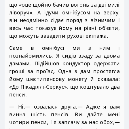
що «оце щойно бачив вогонь за дві милі
ліворуч». А їдучи омнібусом на верху,
він неодмінно сідає поряд з візничим і
весь час показує йому на різні об’єкти,
що можуть завадити рухові екіпажа.
Саме в омнібусі ми з ним і
познайомились. Я сидів ззаду за двома
дамами. Підійшов кондуктор одержати
гроші за проїзд. Одна з дам простягла
йому шестипенсову монету й сказала:
«До Пікаділлі-Серкус», що коштувало два
пенси.
— Ні,— озвалася друга.— Адже я вам
винна шість пенсів. Ви дайте мені
чотири пенси, і я заплачу за нас обох,—