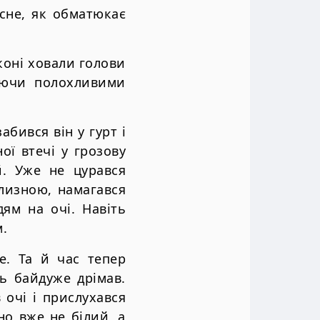
сне, як обматюкає
 коні ховали голови
даючи полохливими
бився він у гурт і
ої втечі у грозову
й. Уже не цурався
ілизною, намагався
ям на очі. Навіть
м.
е. Та й час тепер
нь байдуже дрімав.
 очі і прислухався
но вже не білий, а