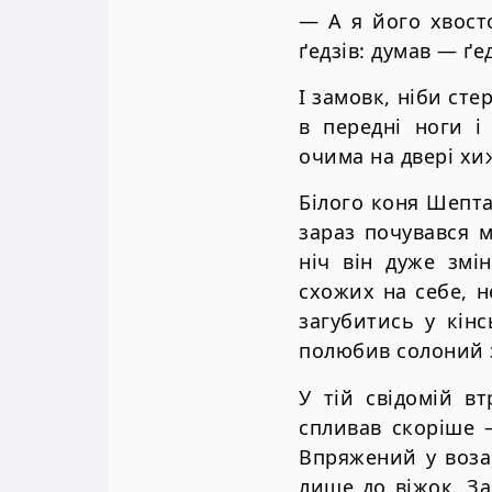
— А я його хвост
ґедзів: думав — ґе
І замовк, ніби сте
в передні ноги і
очима на двері хиж
Білого коня Шепта
зараз почувався м
ніч він дуже змі
схожих на себе, н
загубитись у кін
полюбив солоний з
У тій свідомій в
спливав скоріше —
Впряжений у воза,
лише до віжок. За