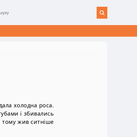
дала холодна роса.
губами і збивались
і тому жив ситніше