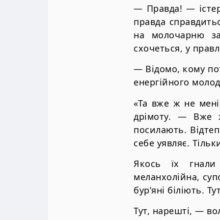
— Правда! — істе
правда справдитьс
на молочарню з
схочеться, у прав
— Відомо, кому по
енергійного молод
«Та вже ж не мен
дрімоту. — Вже 
посилають. Відтеп
себе уявляє. Тіль
Якось їх гнали
меланхолійна, суп
бур’яні біліють. Т
Тут, нарешті, — в