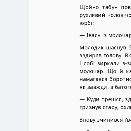
Щойно табун пов
рухлявий чоловічо
юрбі:
— Івась із молоча
Молодик шаснув бл
задирав голову. В
і собі зиркали з-
молочар. Що й каз
намагався боротис
як завжди, з батог
— Куди прешся, з
гризнув стару, охл
Знову зчинився ґв