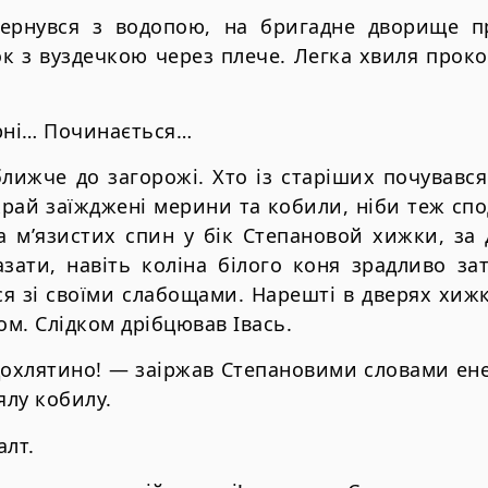
ернувся з водопою, на бригадне дворище пр
к з вуздечкою через плече. Легка хвиля проко
рні… Починається…
ижче до загорожі. Хто із старіших почувався
край заїжджені мерини та кобили, ніби теж спо
за м’язистих спин у бік Степановой хижки, за
ати, навіть коліна білого коня зрадливо зат
я зі своїми слабощами. Нарешті в дверях хижк
ом. Слідком дрібцював Івась.
дохлятино! — заіржав Степановими словами ене
ялу кобилу.
алт.