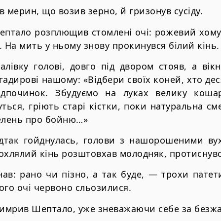
жав мерин, що возив зерно, й гризонув сусіду.
ептало розплющив стомлені очі: рожевий хому
. На мить у ньому знову прокинувся білий кінь.
лівку голові, довго під двором стояв, а вікн
гадирові нашому: «Відбери своїх коней, хто дес
ідпочинок. Збудуємо на луках велику кошар
ться, гріють старі кістки, поки натуральна сме
телень про бойню…»
ідтак гойднулась, голови з нашорошеними ву
охлялий кінь розштовхав молодняк, протиснув
ав: рано чи пізно, а так буде, — трохи патет
ого очі червоно сльозилися.
имрив Шептало, уже зневажаючи себе за безжа