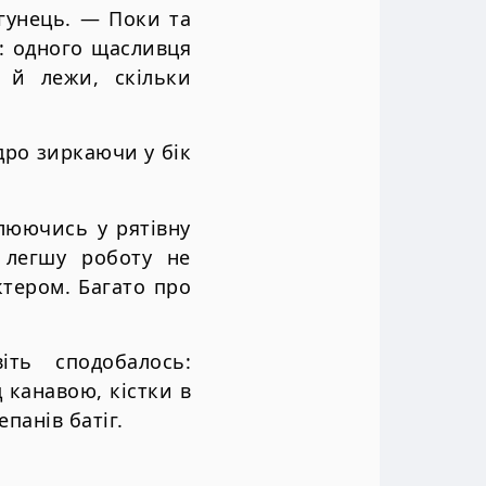
гунець. — Поки та
в: одного щасливця
й лежи, скільки
дро зиркаючи у бік
люючись у рятівну
 легшу роботу не
ктером. Багато про
ть сподобалось:
 канавою, кістки в
епанів батіг.