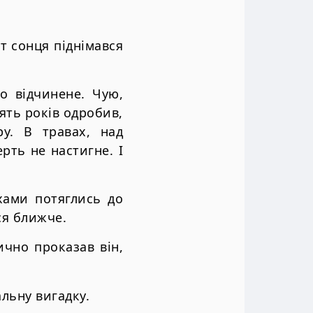
т сонця піднімався
о відчинене. Чую,
ять років одробив,
у. В травах, над
рть не настигне. І
хами потяглись до
ся ближче.
ично проказав він,
льну вигадку.