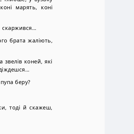
коні марять, коні
м скаржився…
ого брата жаліють,
а звелів коней, які
 діждешся…
пупа беру?
и, тоді й скажеш,