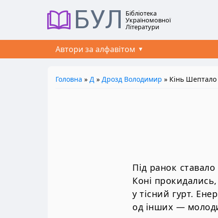
БУЛ
Бібліотека
Україномовної
Літератури
Автори за алфавітом
Головна
»
Д
»
Дрозд Володимир
» Кінь Шептало
Під ранок ставало
Коні прокидались,
у тісний гурт. Ен
од інших — молоди