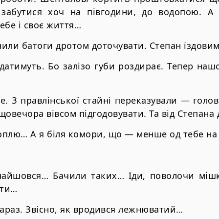
 забутися хоч на півгодини, до водопою. А 
ебе і своє життя…
или батоги дротом доточувати. Степан їздови
датимуть. Бо залізо губи роздирає. Тепер наш
е. З правлінської стайні переказували — голов
щовечора вівсом підгодовувати. Та від Степана
плю… А я біля комори, що — менше од тебе на 
найшовся… Бачили таких… Іди, поволочи мішк
ати…
зараз. Звісно, як вродився лежнюватий…