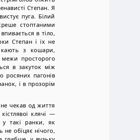
енависті Степан. Я
вистує пуга. Білий
 креше стоптаними
впивається в тіло,
доки Степан і їх не
икають з кошари,
м межи просторого
ься в закуток між
о росяних пагонів
анок, і в прозорім
 не чекав од життя
 кістлявої клячі —
у такі ранки, як
ь не обіцяє нічого,
 глибше, у вузьку