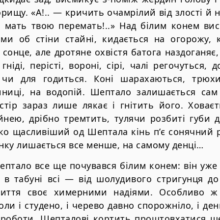
рищу. «А!.. — кричить очамрілий від злості й н
 мать твою перемать!..» Над білим конем вис
дьми об стіни стайні, кидається на огорожу,
сонце, але дротяне охвістя батога наздоганяє, 
 гніді, перісті, вороні, сірі, чалі регочуться, 
у чи для годиться. Коні шарахаються, трюх
ниці, на водопій. Шептало залишається са
стір зараз лише лякає і гнітить його. Ховаєт
йнею, дрібно тремтить, тулячи розбиті губи д
ко щасливіший од Шептала кінь п’є сонячний р
анку лишається все менше, на самому денці…
Шептало все ще почувався білим конем: він уже
 в табуні всі — від шолудивого стригунця до
життя своє химерними надіями. Особливо ж 
ли і студено, і черево давно спорожніло, і ден
 роботи. Шепталові кортить проштовхатися ще