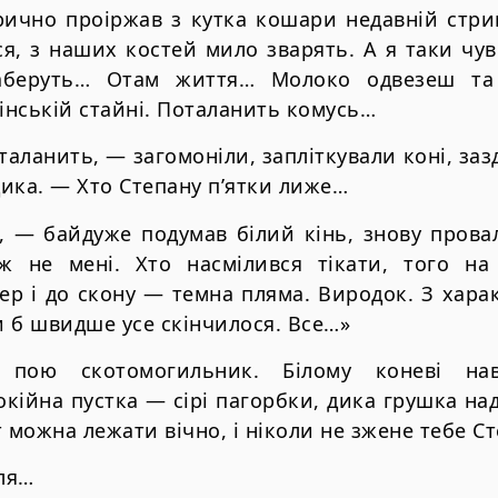
рично проіржав з кутка кошари недавній стри
я, з наших костей мило зварять. А я таки чу
аберуть… Отам життя… Молоко одвезеш та 
лінській стайні. Поталанить комусь…
таланить, — загомоніли, запліткували коні, заз
ика. — Хто Степану п’ятки лиже…
і, — байдуже подумав білий кінь, знову прова
ж не мені. Хто насмілився тікати, того на
ер і до скону — темна пляма. Виродок. З хара
ки б швидше усе скінчилося. Все…»
 пою скотомогильник. Білому коневі наві
окійна пустка — сірі пагорбки, дика грушка над
ут можна лежати вічно, і ніколи не зжене тебе Ст
оля…