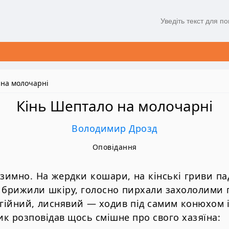
 на молочарні
Кінь Шептало на молочарні
Володимир Дрозд
Оповідання
 зимно. На жердки кошари, на кінські гриви па
 брижили шкіру, голосно пирхали захололими 
ергійний, лиснявий — ходив під самим конюхом 
к розповідав щось смішне про свого хазяїна: