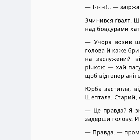
— І-і-і-і!.. — заір
Зчинився ґвалт. Ш
над бовдурами хат
— Учора возив ша
голова й каже бри
на заслужений в
річкою — хай пасу
щоб відтепер ані
Юрба застигла, в
Шептала. Старий, 
— Це правда? Я зн
задерши голову. Й
— Правда, — пром