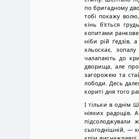
по бригадному дво
тобі покажу волю,
кінь б’ється гру
копитами ранкове 
ніби рій ґедзів, а
хльоскає, зопал
чалапають до кри
дворища, але про
загорожею та ста
лободи. Десь дале
кориті дня того р
І тільки в однім 
ніяких радощів. А
підсолоджували 
сьогоднішній, — ко
крім виснажливої