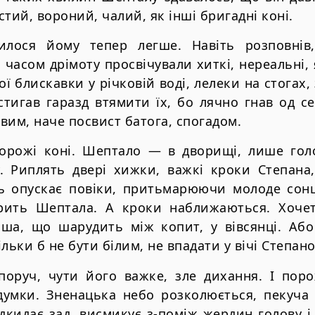
істий, вороний, чалий, як інші бригадні коні.
лося йому тепер легше. Навіть розповнів
часом дрімоту просвічували хиткі, нереальні, 
ої блискавки у річковій воді, лелеки на стога
стигав гаразд втямити їх, бо лячно гнав од с
вим, наче посвист батога, спогадом.
горожі коні. Шептало — в дворищі, лише гол
. Риплять двері хижки, важкі кроки Степана
інь опускає повіки, притьмарюючи молоде сонц
рить Шептала. А кроки наближаються. Хоче
ша, що шарудить між копит, у вівсянці. Або 
льки б не бути білим, не впадати у вічі Степано
поруч, чути його важке, зле дихання. І по
думки. Зненацька небо розколюється, пекуча
дкидає зад, висмикує з-поміж жердин голову і