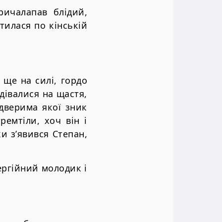
ичалапав блідий,
тилася по кінській
 ще на силі, гордо
дівалися на щастя,
 дверима якої зник
ремтіли, хоч він і
и з’явився Степан,
ргійний молодик і