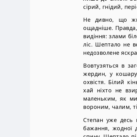
сірий, гнідий, пер
Не дивно, що жи
ощадніше. Правда, 
видіння: злами біл
ліс. Шептало не в
недозволене яскра
Вовтузяться в за
жердин, у кошару
охвістя. Білий к
хай ніхто не взи
маленьким, як ми
вороним, чалим, ті
Степан уже десь 
бажання, жодної 
спину. Шептало пі