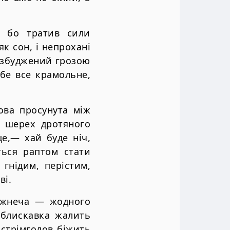
, бо тратив сили
як сон, і непрохані
х, збуджений грозою
ебе все крамольне,
ова просунута між
, шерех дротяного
е,— хай буде ніч,
ться раптом стати
гнідим, перістим,
ві.
рожнеча — жодного
 блискавка жалить
 стрімголов біжить