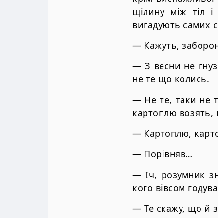
щілину між тіл і
вигадують самих с
— Кажуть, заборон
— З весни не гнуз
не те що колись.
— Не те, таки не т
картоплю возять, 
— Картоплю, карто
— Порівняв…
— Іч, розумник з
кого вівсом годув
— Те скажу, що й 