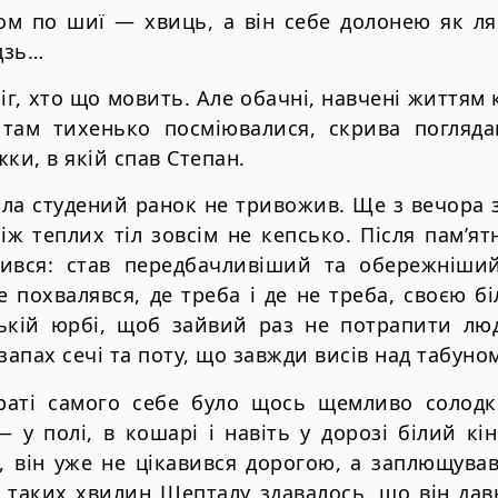
ом по шиї — хвиць, а він себе долонею як ля
дзь…
ріг, хто що мовить. Але обачні, навчені життям
 там тихенько посміювалися, скрива погля
ки, в якій спав Степан.
ла студений ранок не тривожив. Ще з вечора за
іж теплих тіл зовсім не кепсько. Після пам’ятн
нився: став передбачливіший та обережніши
е похвалявся, де треба і де не треба, своєю б
ській юрбі, щоб зайвий раз не потрапити люд
апах сечі та поту, що завжди висів над табуно
траті самого себе було щось щемливо солодк
 у полі, в кошарі і навіть у дорозі білий кі
 він уже не цікавився дорогою, а заплющував
 таких хвилин Шепталу здавалось, що він дав