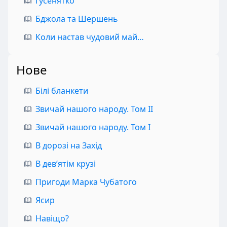
Гусенятко
Бджола та Шершень
Коли настав чудовий май…
Нове
Білі бланкети
Звичай нашого народу. Том II
Звичай нашого народу. Том I
В дорозі на Захід
В дев’ятім крузі
Пригоди Марка Чубатого
Ясир
Навіщо?