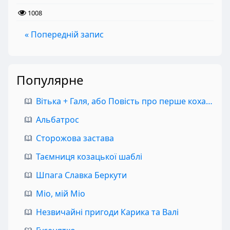
1008
« Попередній запис
Популярне
Вітька + Галя, або Повість про перше кохання
Альбатрос
Сторожова застава
Таємниця козацької шаблі
Шпага Славка Беркути
Міо, мій Міо
Незвичайні пригоди Карика та Валі