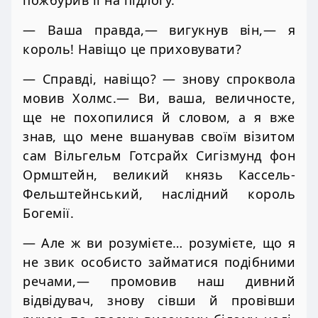
— Ваша правда,— вигукнув він,— я
король! Навіщо це приховувати?
— Справді, навіщо? — знову спроквола
мовив Холмс.— Ви, ваша, величносте,
ще не похопилися й словом, а я вже
знав, що мене вшанував своїм візитом
сам Вільгельм Готсрайх Сигізмунд фон
Ормштейн, великий князь Кассель-
Фельштейнський, наслідний король
Богемії.
— Але ж ви розумієте… розумієте, що я
не звик особисто займатися подібними
речами,— промовив наш дивний
відвідувач, знову сівши й провівши