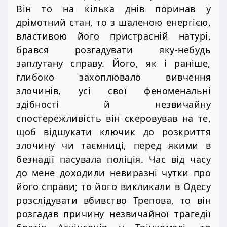
Він то на кілька днів поринав у
дрімотний стан, то з шаленою енергією,
властивою його пристрасній натурі,
брався розгадувати яку-небудь
заплутану справу. Його, як і раніше,
глибоко захоплювало вивчення
злочинів, усі свої феноменальні
здібності й незвичайну
спостережливість він скеровував на те,
щоб відшукати ключик до розкриття
злочину чи таємниці, перед якими в
безнадії пасувала поліція. Час від часу
до мене доходили невиразні чутки про
його справи; то його викликали в Одесу
розслідувати вбивство Трепова, то він
розгадав причину незвичайної трагедії