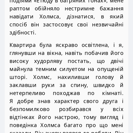
подіями «Етюду в багряних тонах», мене
раптом обійняло нестримне бажання
навідати Холмса, дізнатися, в який
спосіб він застосовує свої незвичайні
здібності.
Квартира була яскраво освітлена, і я,
глянувши на вікна, навіть побачив його
високу худорляву постать, що двічі
майнула темним силуетом на опущеній
шторі. Холмс, нахиливши голову й
заклавши руки за спину, швидко й
нетерпеливо походжав по кімнаті.
Я добре знав характер свого друга і
безпомилково розбирався у всіх
відтінках його настрою, тому вигляд і
поведінка Холмса багато про що мені
сказали. Він знову взявся до роботи. Він