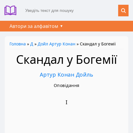
Автори за алфавітом
Головна
»
Д
»
Дойл Артур Конан
» Скандал у Богемії
Скандал у Богемії
Артур Конан Дойль
Оповідання
І