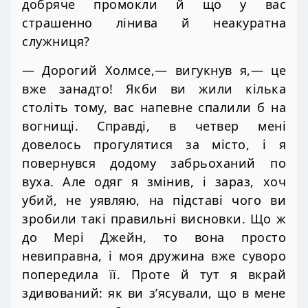
добряче промокли й що у вас
страшенно лінива й неакуратна
служниця?
— Дорогий Холмсе,— вигукнув я,— це
вже занадто! Якби ви жили кілька
століть тому, вас напевне спалили б на
вогнищі. Справді, в четвер мені
довелось прогулятися за місто, і я
повернувся додому забрьоханий по
вуха. Але одяг я змінив, і зараз, хоч
убий, не уявляю, на підставі чого ви
зробили такі правильні висновки. Що ж
до Мері Джейн, то вона просто
невиправна, і моя дружина вже суворо
попередила її. Проте й тут я вкрай
здивований: як ви з’ясували, що в мене