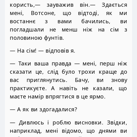
користь,— зауважив він.— Здається
мені, Вотсоне, що відтоді, як ми
востаннє з вами бачились, ви
погладшали не менш ніж на сім з
половиною фунтів.
— На сім! — відповів я.
— Таки ваша правда — мені, перш ніж
сказати це, слід було трохи краще до
вас приглянутись. Бачу, ви знову
практикуєте. А навіть не казали, що
маєте намір впрягтися в це ярмо.
— А як ви здогадалися?
— Дивлюсь і роблю висновки. Звідки,
наприклад, мені відомо, що днями ви