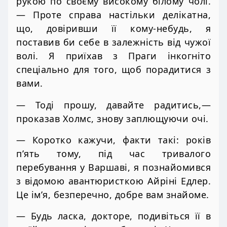
рукою по своєму високому білому чолі.
— Проте справа настільки делікатна,
що, довіривши її кому-небудь, я
поставив би себе в залежність від чужої
волі. Я приїхав з Праги інкогніто
спеціально для того, щоб порадитися з
вами.
— Тоді прошу, давайте радитись,—
проказав Холмс, знову заплющуючи очі.
— Коротко кажучи, факти такі: років
п’ять тому, під час тривалого
перебування у Варшаві, я познайомився
з відомою авантюристкою Айріні Едлер.
Це ім’я, безперечно, добре вам знайоме.
— Будь ласка, докторе, подивіться її в