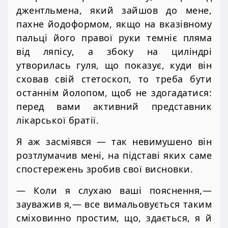
джентльмена, який зайшов до мене,
пахне йодоформом, якщо на вказівному
пальці його правої руки темніє пляма
від ляпісу, а збоку на циліндрі
утворилась гуля, що показує, куди він
сховав свій стетоскоп, то треба бути
останнім йолопом, щоб не здогадатися:
перед вами активний представник
лікарської братії.
Я аж засміявся — так невимушено він
розтлумачив мені, на підставі яких саме
спостережень зробив свої висновки.
— Коли я слухаю ваші пояснення,—
зауважив я,— все вимальовується таким
сміховинно простим, що, здається, я й