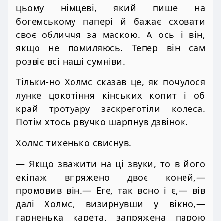
цьому німцеві, який пише на
богемському папері й бажає сховати
своє обличчя за маскою. А ось і він,
якщо не помиляюсь. Тепер він сам
розвіє всі наші сумніви.
Тільки-но Холмс сказав це, як почулося
лунке цокотіння кінських копит і об
край тротуару заскреготіли колеса.
Потім хтось рвучко шарпнув дзвінок.
Холмс тихенько свиснув.
— Якщо зважити на ці звуки, то в його
екіпаж впряжено двоє коней,—
промовив він.— Еге, так воно і є,— вів
далі Холмс, визирнувши у вікно,—
гарненька карета, запряжена парою