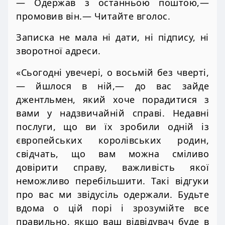
— Одержав з останньою поштою,—
промовив він.— Читайте вголос.
Записка не мала ні дати, ні підпису, ні
зворотної адреси.
«Сьогодні увечері, о восьмій без чверті,
— йшлося в ній,— до вас зайде
джентльмен, який хоче порадитися з
вами у надзвичайній справі. Недавні
послуги, що ви їх зробили одній із
європейських королівських родин,
свідчать, що вам можна сміливо
довірити справу, важливість якої
неможливо перебільшити. Такі відгуки
про вас ми звідусіль одержали. Будьте
вдома о цій порі і зрозумійте все
правильно, якщо ваш відвідувач буде в