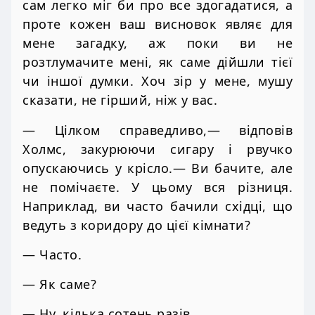
сам легко міг би про все здогадатися, а
проте кожен ваш висновок являє для
мене загадку, аж поки ви не
розтлумачите мені, як саме дійшли тієї
чи іншої думки. Хоч зір у мене, мушу
сказати, не гірший, ніж у вас.
— Цілком справедливо,— відповів
Холмс, закурюючи сигару і рвучко
опускаючись у крісло.— Ви бачите, але
не помічаєте. У цьому вся різниця.
Наприклад, ви часто бачили східці, що
ведуть з коридору до цієї кімнати?
— Часто.
— Як саме?
— Ну, кілька сотень разів.