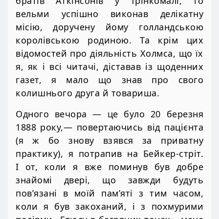
братів Аткінсонів у Трінкомалі, то
вельми успішно виконав делікатну
місію, доручену йому голландською
королівською родиною. Та крім цих
відомостей про діяльність Холмса, що їх
я, як і всі читачі, діставав із щоденних
газет, я мало що знав про свого
колишнього друга й товариша.
Одного вечора — це було 20 березня
1888 року,— повертаючись від пацієнта
(я ж бо знову взявся за приватну
практику), я потрапив на Бейкер-стріт.
І от, коли я вже поминув був добре
знайомі двері, що завжди будуть
пов’язані в моїй пам’яті з тим часом,
коли я був закоханий, і з похмурими