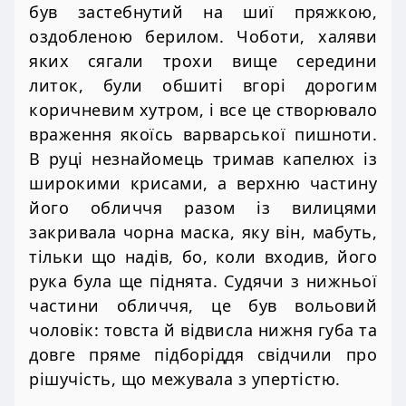
був застебнутий на шиї пряжкою,
оздобленою берилом. Чоботи, халяви
яких сягали трохи вище середини
литок, були обшиті вгорі дорогим
коричневим хутром, і все це створювало
враження якоїсь варварської пишноти.
В руці незнайомець тримав капелюх із
широкими крисами, а верхню частину
його обличчя разом із вилицями
закривала чорна маска, яку він, мабуть,
тільки що надів, бо, коли входив, його
рука була ще піднята. Судячи з нижньої
частини обличчя, це був вольовий
чоловік: товста й відвисла нижня губа та
довге пряме підборіддя свідчили про
рішучість, що межувала з упертістю.