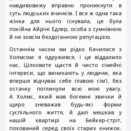
навдивовижу вправно проникнути в
суть людських вчинків. І все ж одна така
жінка для нього існувала, це була
покійна Айріні Едлер, особа з сумнівною
й не зовсім бездоганною репутацією.
Останнім часом ми рідко бачилися з
Холмсом: я одружився, і це віддалило
нас. Цілковите щастя й чисто сімейні
інтереси, що виникають у людини, яка
вперше відчуває себе главою сім’ї, без
останку поглинули всю мою увагу.
А Холмс, який мав богемні звички й
щиро зневажав будь-які форми
суспільного життя, й далі мешкав у
нашій квартирі на Бейкер-стріт,
похований серед своїх старих книжок.