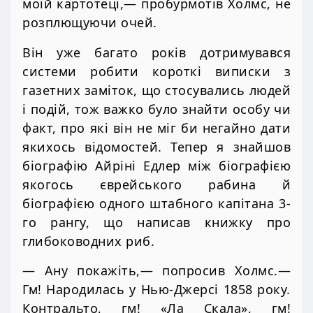
моїй картотеці,— пробурмотів Холмс, не
розплющуючи очей.
Він уже багато років дотримувався
системи робити короткі виписки з
газетних заміток, що стосувались людей
і подій, тож важко було знайти особу чи
факт, про які він не міг би негайно дати
якихось відомостей. Тепер я знайшов
біографію Айріні Едлер між біографією
якогось єврейського рабина й
біографією одного штабного капітана 3-
го рангу, що написав книжку про
глибоководних риб.
— Ану покажіть,— попросив Холмс.—
Гм! Народилась у Нью-Джерсі 1858 року.
Контральто, гм! «Ла Скала», гм!