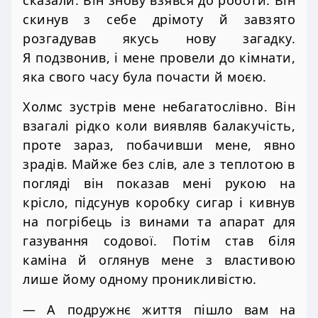
скинув з себе дрімоту й завзято
розгадував якусь нову загадку.
Я подзвонив, і мене провели до кімнати,
яка свого часу була почасти й моєю.
Холмс зустрів мене небагатослівно. Він
взагалі рідко коли виявляв балакучість,
проте зараз, побачивши мене, явно
зрадів. Майже без слів, але з теплотою в
погляді він показав мені рукою на
крісло, підсунув коробку сигар і кивнув
на погрібець із винами та апарат для
газування содової. Потім став біля
каміна й оглянув мене з властивою
лише йому одному проникливістю.
— А подружнє життя пішло вам на