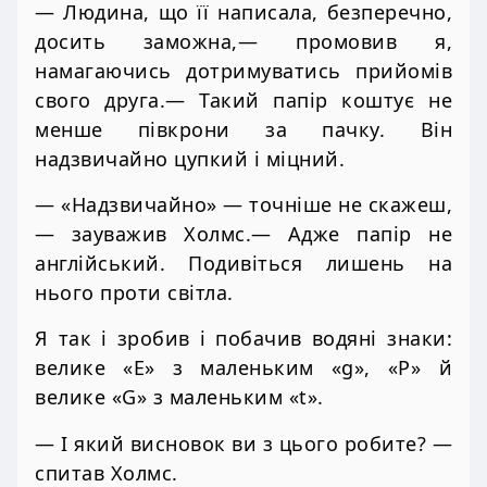
— Людина, що її написала, безперечно,
досить заможна,— промовив я,
намагаючись дотримуватись прийомів
свого друга.— Такий папір коштує не
менше півкрони за пачку. Він
надзвичайно цупкий і міцний.
— «Надзвичайно» — точніше не скажеш,
— зауважив Холмс.— Адже папір не
англійський. Подивіться лишень на
нього проти світла.
Я так і зробив і побачив водяні знаки:
велике «Е» з маленьким «g», «P» й
велике «G» з маленьким «t».
— І який висновок ви з цього робите? —
спитав Холмс.