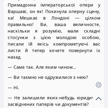
Примадонна імператорської опери у
Варшаві, он як! Покинула оперну сцену,
ха! Мешкає в Лондоні — цілком
правильно! Ви, ваша величносте,
наскільки я розумію, мали складні
стосунки з цією молодою особою,
писали їй якісь компрометуючі вас
листи й тепер хочете повернути їх
назад.
— Саме так. Але яким чином…
— Ви таємно не одружилися з нею?
— Ні.
— Не залишили яких-небудь юридично
засвідчених паперів чи документів?