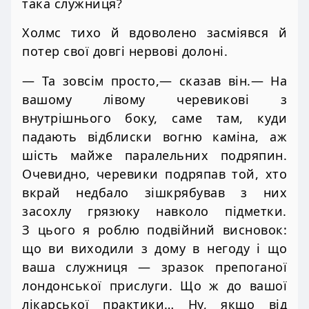
така служниця?
Холмс тихо й вдоволено засміявся й
потер свої довгі нервові долоні.
— Та зовсім просто,— сказав він.— На
вашому лівому черевикові з
внутрішнього боку, саме там, куди
падають відблиски вогню каміна, аж
шість майже паралельних подряпин.
Очевидно, черевики подряпав той, хто
вкрай недбало зішкрябував з них
засохлу грязюку навколо підметки.
З цього я роблю подвійний висновок:
що ви виходили з дому в негоду і що
ваша служниця — зразок препоганої
лондонської прислуги. Що ж до вашої
лікарської практики… Ну, якщо від