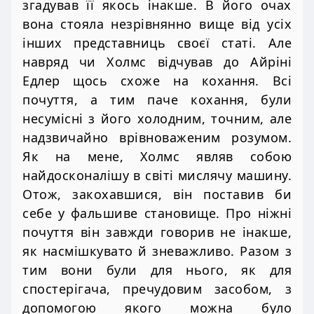
згадував її якось інакше. В його очах
вона стояла незрівнянно вище від усіх
інших представниць своєї статі. Але
навряд чи Холмс відчував до Айріні
Едлер щось схоже на кохання. Всі
почуття, а тим паче кохання, були
несумісні з його холодним, точним, але
надзвичайно врівноваженим розумом.
Як на мене, Холмс являв собою
найдосконалішу в світі мислячу машину.
Отож, закохавшися, він поставив би
себе у фальшиве становище. Про ніжні
почуття він завжди говорив не інакше,
як насмішкувато й зневажливо. Разом з
тим вони були для нього, як для
спостерігача, пречудовим засобом, з
допомогою якого можна було