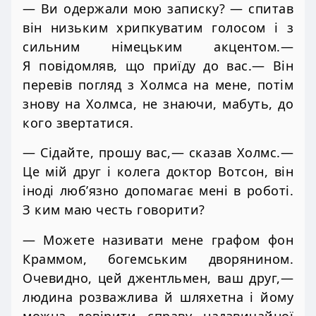
— Ви одержали мою записку? — спитав
він низьким хрипкуватим голосом і з
сильним німецьким акцентом.—
Я повідомляв, що приїду до вас.— Він
перевів погляд з Холмса на мене, потім
знову на Холмса, не знаючи, мабуть, до
кого звертатися.
— Сідайте, прошу вас,— сказав Холмс.—
Це мій друг і колега доктор Вотсон, він
іноді люб’язно допомагає мені в роботі.
З ким маю честь говорити?
— Можете називати мене графом фон
Краммом, богемським дворянином.
Очевидно, цей джентльмен, ваш друг,—
людина розважлива й шляхетна і йому
можна довірити справу надзвичайної