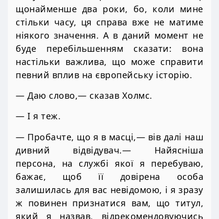
щонайменше два роки, бо, коли мине
стільки часу, ця справа вже не матиме
ніякого значення. А в даний момент не
буде перебільшенням сказати: вона
настільки важлива, що може справити
певний вплив на європейську історію.
— Даю слово,— сказав Холмс.
— І я теж.
— Пробачте, що я в масці,— вів далі наш
дивний відвідувач.— Найясніша
персона, на службі якої я перебуваю,
бажає, щоб її довірена особа
залишилась для вас невідомою, і я зразу
ж повинен признатися вам, що титул,
який я назвав, відрекомендовуючись