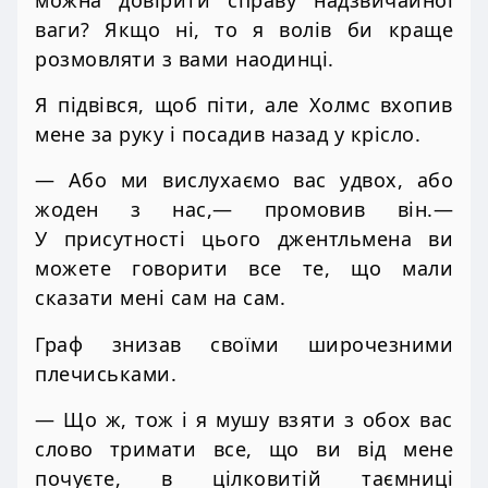
ваги? Якщо ні, то я волів би краще
розмовляти з вами наодинці.
Я підвівся, щоб піти, але Холмс вхопив
мене за руку і посадив назад у крісло.
— Або ми вислухаємо вас удвох, або
жоден з нас,— промовив він.—
У присутності цього джентльмена ви
можете говорити все те, що мали
сказати мені сам на сам.
Граф знизав своїми широчезними
плечиськами.
— Що ж, тож і я мушу взяти з обох вас
слово тримати все, що ви від мене
почуєте, в цілковитій таємниці