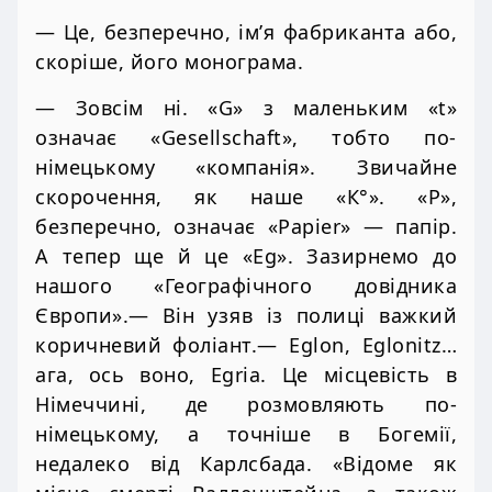
— Це, безперечно, ім’я фабриканта або,
скоріше, його монограма.
— Зовсім ні. «G» з маленьким «t»
означає «Gesellschaft», тобто по-
німецькому «компанія». Звичайне
скорочення, як наше «К°». «Р»,
безперечно, означає «Раріer» — папір.
А тепер ще й це «Eg». Зазирнемо до
нашого «Географічного довідника
Європи».— Він узяв із полиці важкий
коричневий фоліант.— Eglon, Eglonitz…
ага, ось воно, Egria. Це місцевість в
Німеччині, де розмовляють по-
німецькому, а точніше в Богемії,
недалеко від Карлсбада. «Відоме як