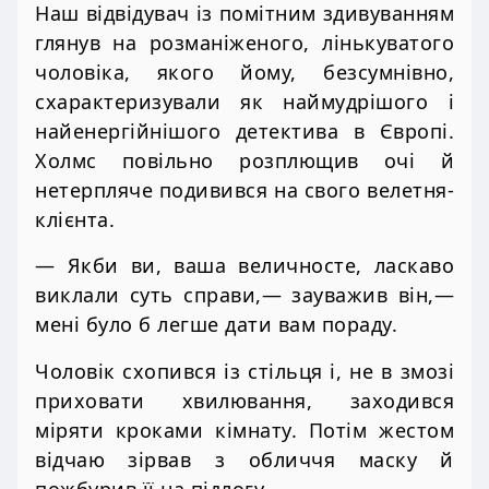
Наш відвідувач із помітним здивуванням
глянув на розманіженого, лінькуватого
чоловіка, якого йому, безсумнівно,
схарактеризували як наймудрішого і
найенергійнішого детектива в Європі.
Холмс повільно розплющив очі й
нетерпляче подивився на свого велетня-
клієнта.
— Якби ви, ваша величносте, ласкаво
виклали суть справи,— зауважив він,—
мені було б легше дати вам пораду.
Чоловік схопився із стільця і, не в змозі
приховати хвилювання, заходився
міряти кроками кімнату. Потім жестом
відчаю зірвав з обличчя маску й
пожбурив її на підлогу.