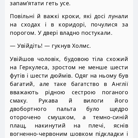
запам’ятати геть усе.
Повільні й важкі кроки, які досі лунали
на сходах і в коридорі, почулися за
порогом. У двері владно постукали.
— Увійдіть! — гукнув Холмс.
Увійшов чоловік, будовою тіла схожий
на Геркулеса, зростом не менше шести
футів і шести дюймів. Одяг на ньому був
багатий, але таке багатство в Англії
вважають рідною сестрою поганого
смаку. Рукава й вилоги його
двобортного пальта було щедро
оторочено смушком, а темно-синій
плащ, накинутий на плечі, яснів
вогненно-червоним шовком підкладки і