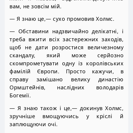
вам, не зовсім мій.
— Я знаю це,— сухо промовив Холмс.
— Обставини надзвичайно делікатні, і
треба вжити всіх застережних заходів,
щоб не дати розростися величезному
скандалу, який може серйозно
скомпрометувати одну із королівських
фамілій Європи. Просто кажучи, в
справу замішано велику династію
Ормштейнів, наслідних володарів
Богемії.
— Я знаю також і це,— докинув Холмс,
зручніше вмощуючись у кріслі й
заплющуючи очі.