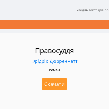
я
Правосуддя
Фрідріх Дюрренматт
Роман
Скачати