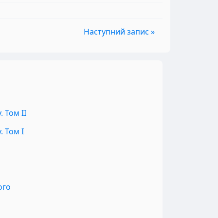
Наступний запис »
 Том II
 Том I
ого