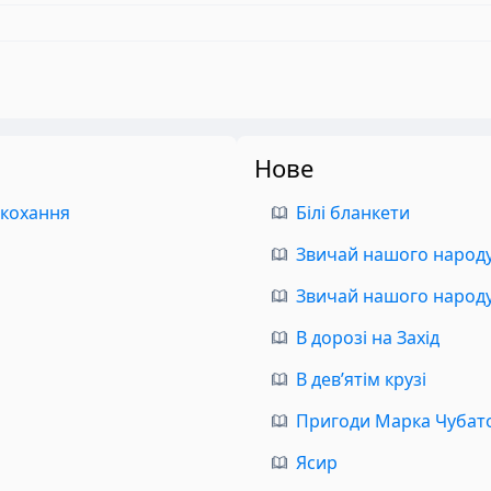
Нове
 кохання
Білі бланкети
Звичай нашого народу.
Звичай нашого народу.
В дорозі на Захід
В дев’ятім крузі
Пригоди Марка Чубат
Ясир