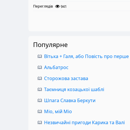
Переглядів
941
Популярне
Вітька + Галя, або Повість про перше
Альбатрос
Сторожова застава
Таємниця козацької шаблі
Шпага Славка Беркути
Міо, мій Міо
Незвичайні пригоди Карика та Валі