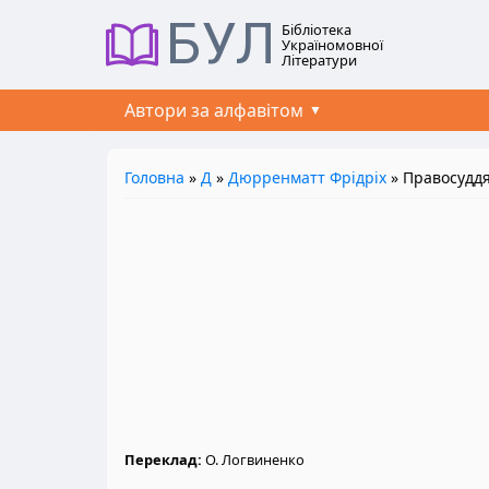
БУЛ
Бібліотека
Україномовної
Літератури
Автори за алфавітом
Головна
»
Д
»
Дюрренматт Фрідріх
» Правосудд
Переклад:
О. Логвиненко