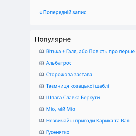
« Попередній запис
Популярне
Вітька + Галя, або Повість про перше
Альбатрос
Сторожова застава
Таємниця козацької шаблі
Шпага Славка Беркути
Міо, мій Міо
Незвичайні пригоди Карика та Валі
Гусенятко