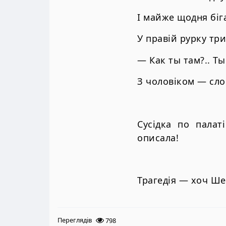
І майже щодня біга
У правій рурку три
— Как ты там?.. Ты
З чоловіком — сло
Сусідка по палат
описала!
Трагедія — хоч Ше
Переглядів
798