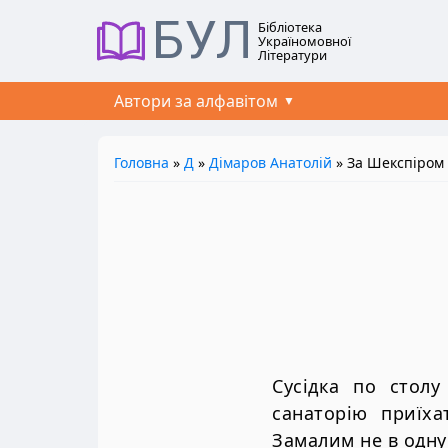
БУЛ
Бібліотека
Україномовної
Літератури
Автори за алфавітом
Головна
»
Д
»
Дімаров Анатолій
» За Шекспіром
Сусідка по стол
санаторію приїха
Замалим не в одну