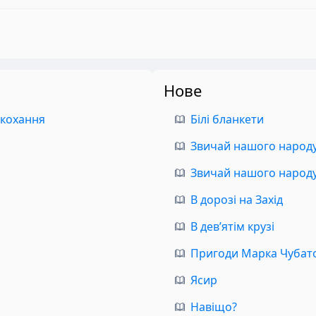
Нове
 кохання
Білі бланкети
Звичай нашого народу.
Звичай нашого народу.
В дорозі на Захід
В дев’ятім крузі
Пригоди Марка Чубат
Ясир
Навіщо?