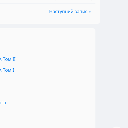
Наступний запис »
 Том II
 Том I
ого