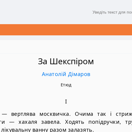
За Шекспіром
Анатолій Дімаров
Етюд
І
у — вертлява москвичка. Очима так і стриж
ти — хахаля завела. Ходять попідручки, тру
 лікувальну ванну разом залазять.