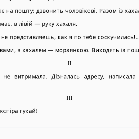
є на пошту: дзвонить чоловікові. Разом із хаха
має, в лівій — руку хахаля.
 не представляешь, как я по тебе соскучилась!..
вами, з хахалем — морзянкою. Виходять із пош
II
і не витримала. Дізналась адресу, написала ї
III
кспіра гукай!