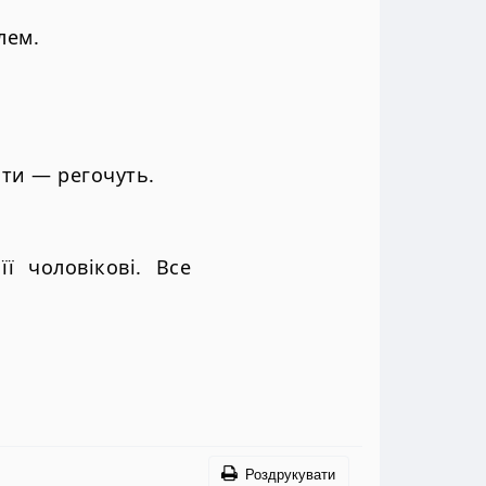
лем.
ти — регочуть.
ї чоловікові. Все
Роздрукувати