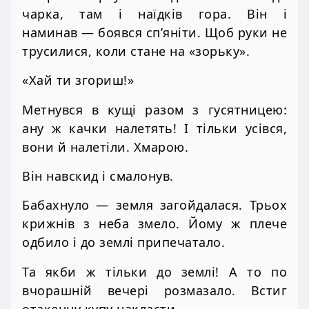
чарка, там і наїдків гора. Він і
наминав — боявся сп’яніти. Щоб руки не
трусилися, коли стане на «зорьку».
«Хай ти згориш!»
Метнувся в кущі разом з гусятницею:
ану ж качки налетять! І тільки усівся,
вони й налетіли. Хмарою.
Він навскид і смалонув.
Бабахнуло — земля загойдалася. Трьох
крижнів з неба змело. Йому ж плече
одбило і до землі припечатало.
Та якби ж тільки до землі! А то по
вчорашній вечері розмазало. Встиг
отакенну купу накласти.