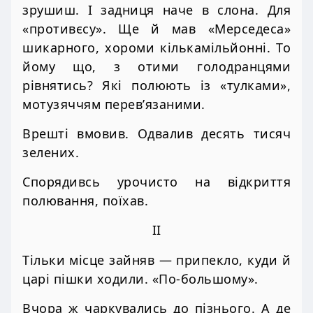
зрушиш. І задниця наче в слона. Для
«противєсу». Ще й мав «Мерседеса»
шикарного, хороми кількамільйонні. То
йому що, з отими голодранцями
рівнятись? Які полюють із «тулками»,
мотузяччям перев’язаними.
Врешті вмовив. Одвалив десять тисяч
зелених.
Спорядивсь урочисто на відкриття
полювання, поїхав.
II
Тільки місце зайняв — припекло, куди й
царі пішки ходили. «По-большому».
Вчора ж чаркувались до пізнього. А де