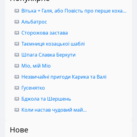
Вітька + Галя, або Повість про перше кохання
Альбатрос
Сторожова застава
Таємниця козацької шаблі
Шпага Славка Беркути
Міо, мій Міо
Незвичайні пригоди Карика та Валі
Гусенятко
Бджола та Шершень
Коли настав чудовий май…
Нове