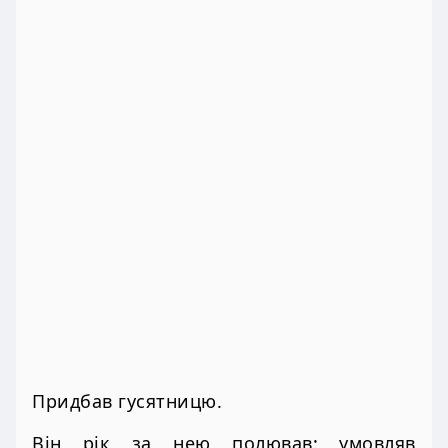
Придбав гусятницю.
Він рік за нею полював: умовляв