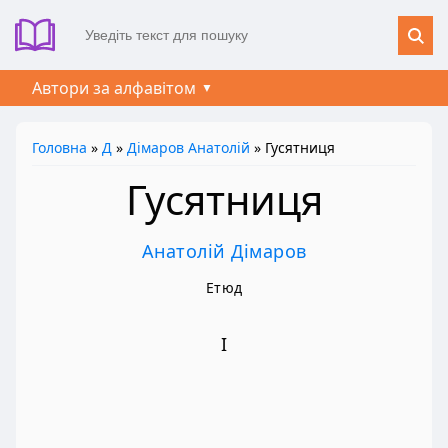
Автори за алфавітом
Головна
»
Д
»
Дімаров Анатолій
» Гусятниця
Гусятниця
Анатолій Дімаров
Етюд
I