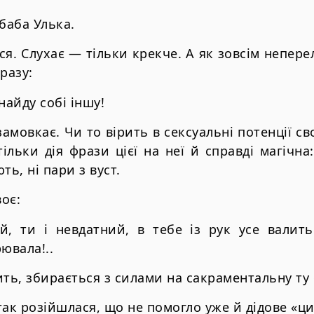
баба Улька.
я. Слухає — тільки крекче. А як зовсім непере
разу:
найду собі іншу!
замовкає. Чи то вірить в сексуальні потенції св
ільки дія фрази цієї на неї й справді магічна
ть, ні пари з вуст.
воє:
й, ти і невдатний, в тебе із рук усе валить
ювала!..
ить, збирається з силами на сакраментальну ту 
так розійшлася, що не помогло уже й дідове «ци