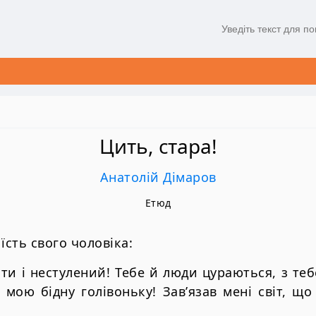
Цить, стара!
Анатолій Дімаров
Етюд
їсть свого чоловіка:
 ти і нестулений! Тебе й люди цураються, з теб
 мою бідну голівоньку! Зав’язав мені світ, що