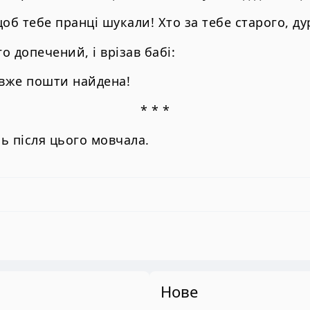
б тебе пранці шукали! Хто за тебе старого, дур
го допечений, і врізав бабі:
 вже пошти найдена!
* * *
ь після цього мовчала.
Нове