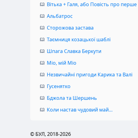
Вітька + Галя, або Повість про перше
Альбатрос
Сторожова застава
Таємниця козацької шаблі
Шпага Славка Беркути
Міо, мій Міо
Незвичайні пригоди Карика та Валі
Гусенятко
Бджола та Шершень
Коли настав чудовий май…
© БУЛ, 2018-2026