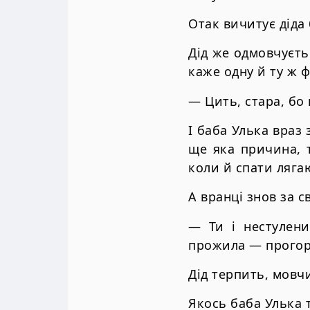
Отак вичитує діда 
Дід же одмовчуєтьс
каже одну й ту ж ф
— Цить, стара, бо 
І баба Улька враз 
ще яка причина, т
коли й спати лягаю
А вранці знов за с
— Ти і нестулени
прожила — прогор
Дід терпить, мовч
Якось баба Улька 