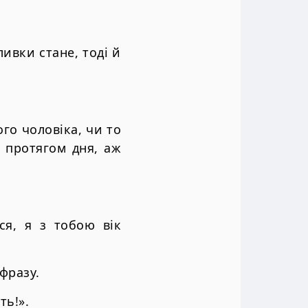
ливки стане, тоді й
ого чоловіка, чи то
: протягом дня, аж
ся, я з тобою вік
фразу.
ть!».