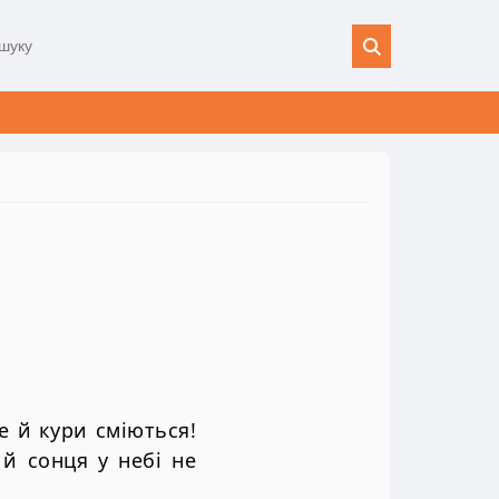
е й кури сміються!
 й сонця у небі не