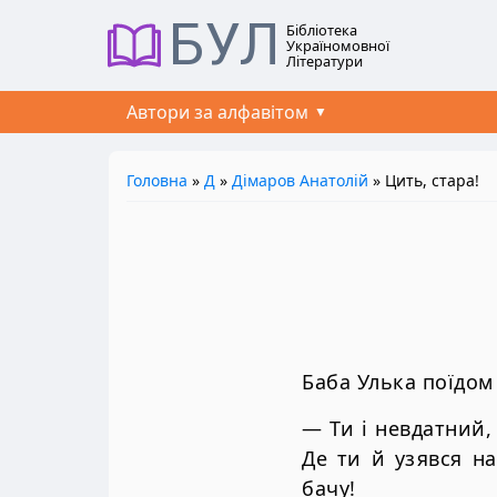
БУЛ
Бібліотека
Україномовної
Літератури
Автори за алфавітом
Головна
»
Д
»
Дімаров Анатолій
» Цить, стара!
Баба Улька поїдом 
— Ти і невдатний,
Де ти й узявся на
бачу!