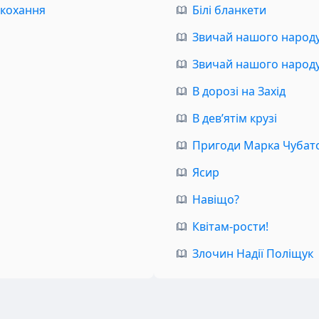
 кохання
Білі бланкети
Звичай нашого народу.
Звичай нашого народу.
В дорозі на Захід
В дев’ятім крузі
Пригоди Марка Чубат
Ясир
Навіщо?
Квітам-рости!
Злочин Надії Поліщук