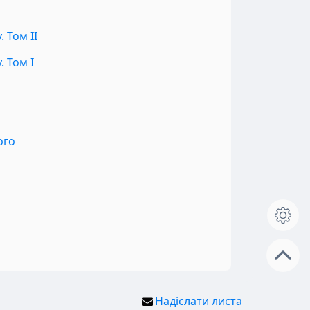
 Том II
 Том I
ого
Надіслати листа