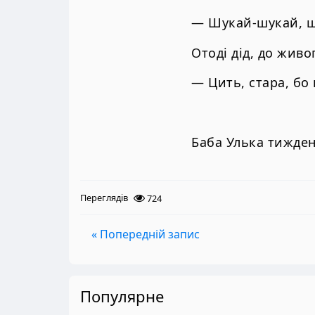
— Шукай-шукай, що
Отоді дід, до живо
— Цить, стара, бо
Баба Улька тижден
Переглядів
724
« Попередній запис
Популярне